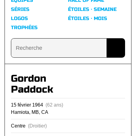
ÉQUIPES
HALL OF FAME
SÉRIES
ÉTOILES · SEMAINE
LOGOS
ÉTOILES · MOIS
TROPHÉES
Gordon
Paddock
15 février 1964
(62 ans)
Hamiota, MB, CA
Centre
(Droitier)