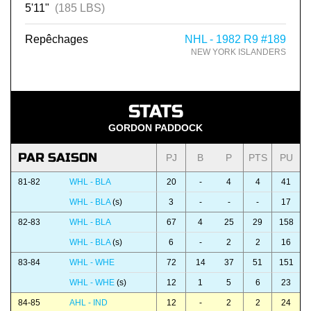
5'11"
(185 LBS)
Repêchages
NHL - 1982 R9 #189
NEW YORK ISLANDERS
STATS
GORDON PADDOCK
PAR SAISON
PJ
B
P
PTS
PU
81-82
WHL - BLA
20
-
4
4
41
WHL - BLA
(s)
3
-
-
-
17
82-83
WHL - BLA
67
4
25
29
158
WHL - BLA
(s)
6
-
2
2
16
83-84
WHL - WHE
72
14
37
51
151
WHL - WHE
(s)
12
1
5
6
23
84-85
AHL - IND
12
-
2
2
24