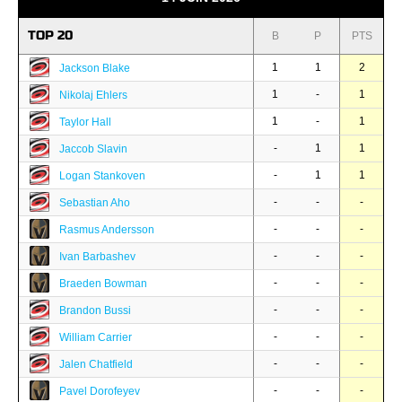
TOP 20
B
P
PTS
1
1
2
Jackson Blake
1
-
1
Nikolaj Ehlers
1
-
1
Taylor Hall
-
1
1
Jaccob Slavin
-
1
1
Logan Stankoven
-
-
-
Sebastian Aho
-
-
-
Rasmus Andersson
-
-
-
Ivan Barbashev
-
-
-
Braeden Bowman
-
-
-
Brandon Bussi
-
-
-
William Carrier
-
-
-
Jalen Chatfield
-
-
-
Pavel Dorofeyev