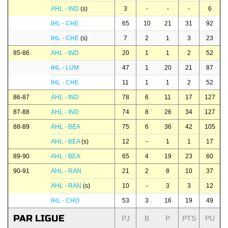
AHL - IND
(s)
3
-
-
-
6
IHL - CHE
65
10
21
31
92
IHL - CHE
(s)
7
2
1
3
23
85-86
AHL - IND
20
1
1
2
52
IHL - LUM
47
1
20
21
87
IHL - CHE
11
1
1
2
52
86-87
AHL - IND
78
6
11
17
127
87-88
AHL - IND
74
8
26
34
127
88-89
AHL - BEA
75
6
36
42
105
AHL - BEA
(s)
12
-
1
1
17
89-90
AHL - BEA
65
4
19
23
60
90-91
AHL - RAN
21
2
8
10
37
AHL - RAN
(s)
10
-
3
3
12
IHL - CHO
53
3
16
19
49
PAR LIGUE
PJ
B
P
PTS
PU