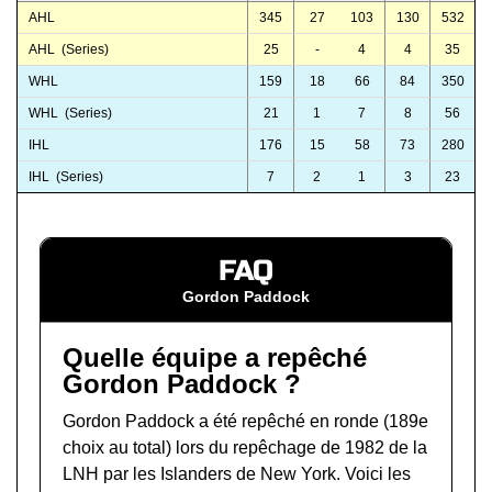
AHL
345
27
103
130
532
AHL (Series)
25
-
4
4
35
WHL
159
18
66
84
350
WHL (Series)
21
1
7
8
56
IHL
176
15
58
73
280
IHL (Series)
7
2
1
3
23
FAQ
Gordon Paddock
Quelle équipe a repêché
Gordon Paddock ?
Gordon Paddock a été repêché en ronde (189e
choix au total) lors du
repêchage de 1982 de la
LNH
par les Islanders de New York. Voici les