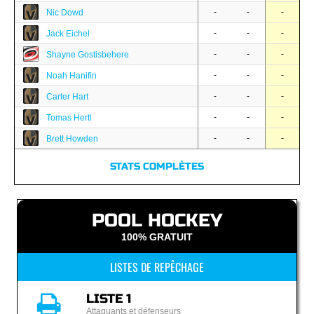
-
-
-
Nic Dowd
-
-
-
Jack Eichel
-
-
-
Shayne Gostisbehere
-
-
-
Noah Hanifin
-
-
-
Carter Hart
-
-
-
Tomas Hertl
-
-
-
Brett Howden
STATS COMPLÈTES
POOL HOCKEY
100% GRATUIT
LISTES DE REPÊCHAGE
LISTE 1
Attaquants et défenseurs