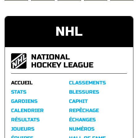
NHL
NATIONAL
HOCKEY LEAGUE
ACCUEIL
CLASSEMENTS
STATS
BLESSURES
GARDIENS
CAPHIT
CALENDRIER
REPÊCHAGE
RÉSULTATS
ÉCHANGES
JOUEURS
NUMÉROS