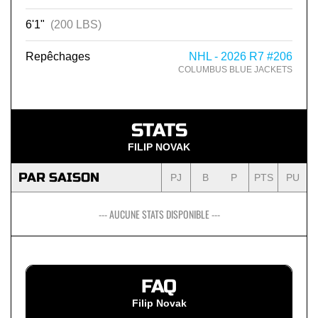
6'1"
(200 LBS)
Repêchages
NHL - 2026 R7 #206
COLUMBUS BLUE JACKETS
STATS
FILIP NOVAK
PAR SAISON
PJ
B
P
PTS
PU
--- AUCUNE STATS DISPONIBLE ---
FAQ
Filip Novak