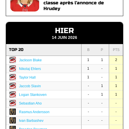
classe après l'annonce de
Hrudey
HIER
14 JUIN 2026
TOP 20
B
P
PTS
1
1
2
Jackson Blake
1
-
1
Nikolaj Ehlers
1
-
1
Taylor Hall
-
1
1
Jaccob Slavin
-
1
1
Logan Stankoven
-
-
-
Sebastian Aho
-
-
-
Rasmus Andersson
-
-
-
Ivan Barbashev