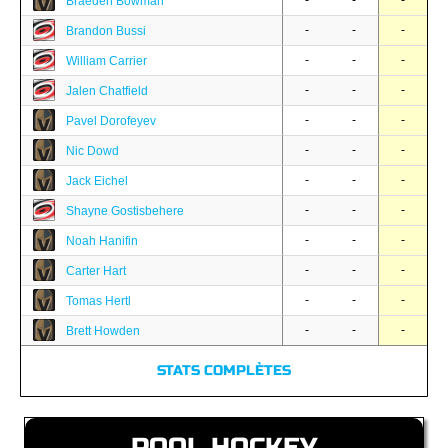
-
-
-
Braeden Bowman
-
-
-
Brandon Bussi
-
-
-
William Carrier
-
-
-
Jalen Chatfield
-
-
-
Pavel Dorofeyev
-
-
-
Nic Dowd
-
-
-
Jack Eichel
-
-
-
Shayne Gostisbehere
-
-
-
Noah Hanifin
-
-
-
Carter Hart
-
-
-
Tomas Hertl
-
-
-
Brett Howden
STATS COMPLÈTES
POOL HOCKEY