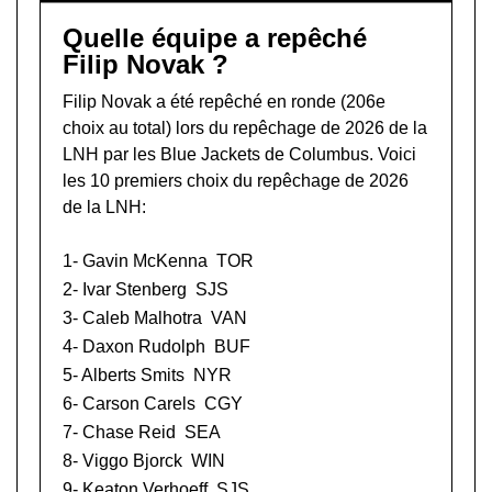
Quelle équipe a repêché
Filip Novak ?
Filip Novak a été repêché en ronde (206e
choix au total) lors du
repêchage de 2026 de la
LNH
par les Blue Jackets de Columbus. Voici
les 10 premiers choix du repêchage de 2026
de la LNH:
1-
Gavin McKenna
TOR
2-
Ivar Stenberg
SJS
3-
Caleb Malhotra
VAN
4-
Daxon Rudolph
BUF
5-
Alberts Smits
NYR
6-
Carson Carels
CGY
7-
Chase Reid
SEA
8-
Viggo Bjorck
WIN
9-
Keaton Verhoeff
SJS