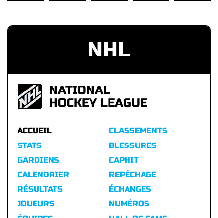
NHL
NATIONAL
HOCKEY LEAGUE
ACCUEIL
CLASSEMENTS
STATS
BLESSURES
GARDIENS
CAPHIT
CALENDRIER
REPÊCHAGE
RÉSULTATS
ÉCHANGES
JOUEURS
NUMÉROS