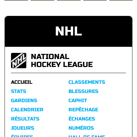
NHL
NATIONAL
HOCKEY LEAGUE
ACCUEIL
CLASSEMENTS
STATS
BLESSURES
GARDIENS
CAPHIT
CALENDRIER
REPÊCHAGE
RÉSULTATS
ÉCHANGES
JOUEURS
NUMÉROS