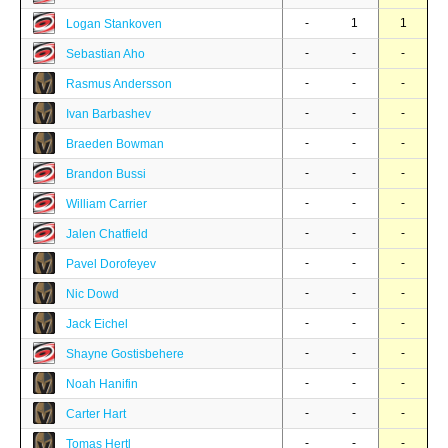
-
1
1
Logan Stankoven
-
-
-
Sebastian Aho
-
-
-
Rasmus Andersson
-
-
-
Ivan Barbashev
-
-
-
Braeden Bowman
-
-
-
Brandon Bussi
-
-
-
William Carrier
-
-
-
Jalen Chatfield
-
-
-
Pavel Dorofeyev
-
-
-
Nic Dowd
-
-
-
Jack Eichel
-
-
-
Shayne Gostisbehere
-
-
-
Noah Hanifin
-
-
-
Carter Hart
-
-
-
Tomas Hertl