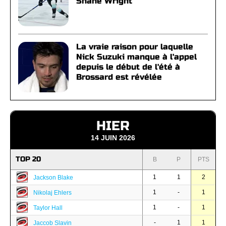
Shane Wright
La vraie raison pour laquelle
Nick Suzuki manque à l'appel
depuis le début de l'été à
Brossard est révélée
HIER
14 JUIN 2026
TOP 20
B
P
PTS
1
1
2
Jackson Blake
1
-
1
Nikolaj Ehlers
1
-
1
Taylor Hall
-
1
1
Jaccob Slavin