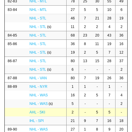
82-83
NHL - MTL
78
25
30
55
49
83-84
NHL - MTL
27
5
5
10
6
NHL - STL
46
7
21
28
19
NHL - STL
(s)
11
2
2
4
2
84-85
NHL - STL
68
23
20
43
36
85-86
NHL - STL
36
8
11
19
16
NHL - STL
(s)
19
2
5
7
12
86-87
NHL - STL
80
13
15
28
37
NHL - STL
(s)
6
-
-
-
2
87-88
NHL - VAN
80
7
19
26
36
88-89
NHL - NYR
1
1
-
1
-
NHL - WAS
16
2
5
7
4
NHL - WAS
(s)
5
-
-
-
2
AHL - SKI
2
-
5
5
-
IHL - SPI
21
9
7
16
18
89-90
NHL - WAS
27
1
8
9
20