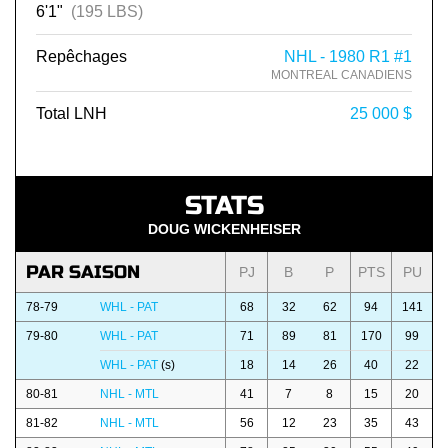
6'1"
(195 LBS)
Repêchages
NHL - 1980 R1 #1
MONTREAL CANADIENS
Total LNH
25 000 $
STATS
DOUG WICKENHEISER
PAR SAISON
PJ
B
P
PTS
PU
78-79
WHL - PAT
68
32
62
94
141
79-80
WHL - PAT
71
89
81
170
99
WHL - PAT
(s)
18
14
26
40
22
80-81
NHL - MTL
41
7
8
15
20
81-82
NHL - MTL
56
12
23
35
43