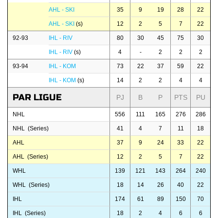
AHL - SKI
35
9
19
28
22
AHL - SKI
(s)
12
2
5
7
22
92-93
IHL - RIV
80
30
45
75
30
IHL - RIV
(s)
4
-
2
2
2
93-94
IHL - KOM
73
22
37
59
22
IHL - KOM
(s)
14
2
2
4
4
PAR LIGUE
PJ
B
P
PTS
PU
NHL
556
111
165
276
286
NHL (Series)
41
4
7
11
18
AHL
37
9
24
33
22
AHL (Series)
12
2
5
7
22
WHL
139
121
143
264
240
WHL (Series)
18
14
26
40
22
IHL
174
61
89
150
70
IHL (Series)
18
2
4
6
6