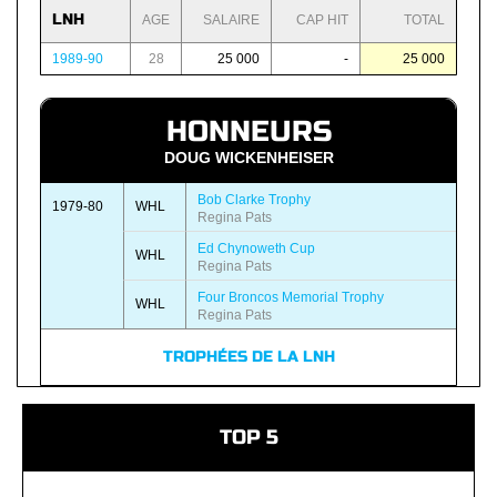
LNH
AGE
SALAIRE
CAP HIT
TOTAL
1989-90
28
25 000
-
25 000
HONNEURS
DOUG WICKENHEISER
Bob Clarke Trophy
1979-80
WHL
Regina Pats
Ed Chynoweth Cup
WHL
Regina Pats
Four Broncos Memorial Trophy
WHL
Regina Pats
TROPHÉES DE LA LNH
TOP 5