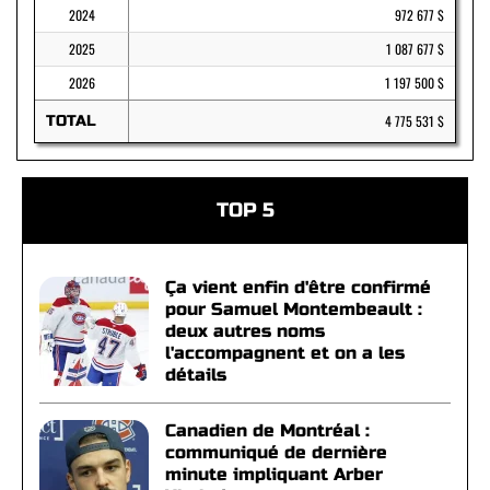
2024
972 677 $
2025
1 087 677 $
2026
1 197 500 $
TOTAL
4 775 531 $
TOP 5
Ça vient enfin d'être confirmé
pour Samuel Montembeault :
deux autres noms
l'accompagnent et on a les
détails
Canadien de Montréal :
communiqué de dernière
minute impliquant Arber