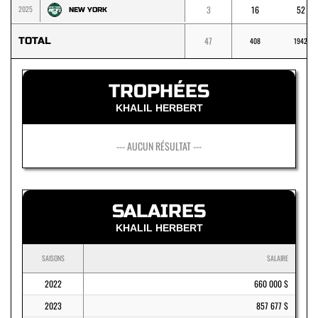
2025
3
16
52
NEW YORK
TOTAL
47
408
1942
TROPHÉES
KHALIL HERBERT
--- AUCUN RÉSULTAT ---
SALAIRES
KHALIL HERBERT
SAISONS
SALAIRE
2022
660 000 $
2023
857 677 $