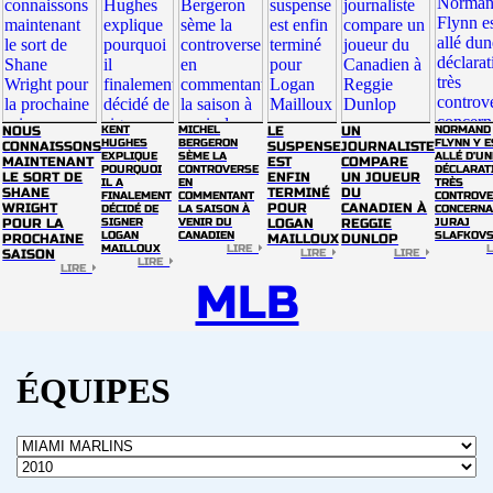
NOUS
KENT
MICHEL
LE
UN
NORMAND
HUGHES
BERGERON
FLYNN Y E
CONNAISSONS
SUSPENSE
JOURNALISTE
EXPLIQUE
SÈME LA
ALLÉ D'UN
MAINTENANT
EST
COMPARE
POURQUOI
CONTROVERSE
DÉCLARAT
LE SORT DE
ENFIN
UN JOUEUR
IL A
EN
TRÈS
SHANE
TERMINÉ
DU
FINALEMENT
COMMENTANT
CONTROVE
WRIGHT
POUR
CANADIEN À
DÉCIDÉ DE
LA SAISON À
CONCERNA
POUR LA
SIGNER
VENIR DU
LOGAN
REGGIE
JURAJ
LOGAN
CANADIEN
SLAFKOV
PROCHAINE
MAILLOUX
DUNLOP
MAILLOUX
LIRE
SAISON
LIRE
LIRE
LIRE
LIRE
MLB
ÉQUIPES