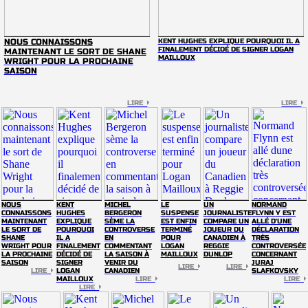
NOUS CONNAISSONS
KENT HUGHES EXPLIQUE POURQUOI IL A
FINALEMENT DÉCIDÉ DE SIGNER LOGAN
MAINTENANT LE SORT DE SHANE
MAILLOUX
WRIGHT POUR LA PROCHAINE
SAISON
LIRE
LIRE
NOUS
KENT
MICHEL
LE
UN
NORMAND
CONNAISSONS
HUGHES
BERGERON
SUSPENSE
JOURNALISTE
FLYNN Y EST
MAINTENANT
EXPLIQUE
SÈME LA
EST ENFIN
COMPARE UN
ALLÉ D'UNE
LE SORT DE
POURQUOI
CONTROVERSE
TERMINÉ
JOUEUR DU
DÉCLARATION
SHANE
IL A
EN
POUR
CANADIEN À
TRÈS
WRIGHT POUR
FINALEMENT
COMMENTANT
LOGAN
REGGIE
CONTROVERSÉE
LA PROCHAINE
DÉCIDÉ DE
LA SAISON À
MAILLOUX
DUNLOP
CONCERNANT
SAISON
SIGNER
VENIR DU
JURAJ
LIRE
LIRE
LIRE
LOGAN
CANADIEN
SLAFKOVSKY
MAILLOUX
LIRE
LIRE
LIRE