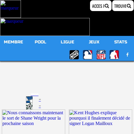
MEMBRE
POOL
LIGUE
JEUX
STATS
19:00
-
-