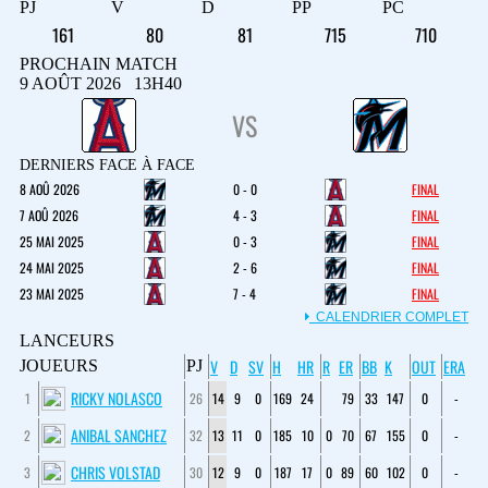
PJ
V
D
PP
PC
161
80
81
715
710
PROCHAIN MATCH
9 AOÛT 2026 13H40
VS
DERNIERS FACE À FACE
8 AOÛ 2026
0 - 0
FINAL
7 AOÛ 2026
4 - 3
FINAL
25 MAI 2025
0 - 3
FINAL
24 MAI 2025
2 - 6
FINAL
23 MAI 2025
7 - 4
FINAL
CALENDRIER COMPLET
LANCEURS
V
D
SV
H
HR
R
ER
BB
K
OUT
ERA
JOUEURS
PJ
RICKY NOLASCO
1
26
14
9
0
169
24
79
33
147
0
-
ANIBAL SANCHEZ
2
32
13
11
0
185
10
0
70
67
155
0
-
CHRIS VOLSTAD
3
30
12
9
0
187
17
0
89
60
102
0
-