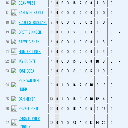
SEAN WEST
16
2
0
2
0
15
2
0
8
4
8
0
-
SANDY ROSARIO
17
2
0
0
0
9
2
0
6
1
0
0
-
SCOTT STRICKLAND
18
3
0
0
0
5
0
0
2
1
0
0
-
BRETT SINKBEIL
19
3
0
0
0
2
0
0
3
5
1
0
-
STEVE CISHEK
20
3
0
0
0
1
0
0
0
1
3
0
-
HUNTER JONES
21
3
0
0
0
0
0
0
0
1
3
0
-
JAY BUENTE
22
7
0
0
0
15
0
0
8
10
8
0
-
JOSE CEDA
23
8
0
0
0
8
1
0
5
11
9
0
-
RICK VAN DEN
24
9
0
1
0
16
2
0
10
8
18
0
-
HURK
DAN MEYER
25
13
0
1
0
15
1
0
10
12
4
0
-
RENYEL PINTO
26
20
0
0
0
16
1
0
5
9
16
0
-
CHRISTOPHER
27
23
0
1
0
28
1
0
17
14
22
0
-
LEROUX