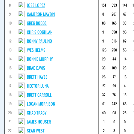
JOSE LOPEZ
8
151
593
141
CAMERON MAYBIN
9
81
287
67
GREG DOBBS
10
88
165
33
CHRIS COGHLAN
11
91
358
96
RONNY PAULINO
12
91
316
82
WES HELMS
13
126
250
56
DONNIE MURPHY
14
29
44
14
BRAD DAVIS
15
33
109
23
BRETT HAYES
16
26
77
16
HECTOR LUNA
17
27
29
4
BRETT CARROLL
18
32
76
15
LOGAN MORRISON
19
61
242
68
CHAD TRACY
20
40
98
25
JAMES HOUSER
21
1
0
0
SEAN WEST
22
2
3
0