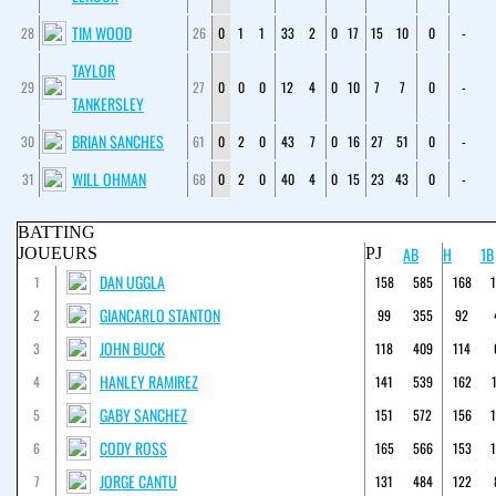
TIM WOOD
28
26
0
1
1
33
2
0
17
15
10
0
-
TAYLOR
29
27
0
0
0
12
4
0
10
7
7
0
-
TANKERSLEY
BRIAN SANCHES
30
61
0
2
0
43
7
0
16
27
51
0
-
WILL OHMAN
31
68
0
2
0
40
4
0
15
23
43
0
-
BATTING
AB
H
1B
JOUEURS
PJ
DAN UGGLA
1
158
585
168
GIANCARLO STANTON
2
99
355
92
JOHN BUCK
3
118
409
114
HANLEY RAMIREZ
4
141
539
162
GABY SANCHEZ
5
151
572
156
CODY ROSS
6
165
566
153
JORGE CANTU
7
131
484
122