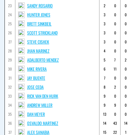
SANDY ROSARIO
23
2
0
0
HUNTER JONES
24
3
0
0
BRETT SINKBEIL
25
3
0
0
SCOTT STRICKLAND
26
3
0
0
STEVE CISHEK
27
3
0
0
JHAN MARINEZ
28
4
0
0
ADALBERTO MENDEZ
29
5
7
2
MIKE RIVERA
30
6
11
0
JAY BUENTE
31
7
0
0
JOSE CEDA
32
8
2
0
RICK VAN DEN HURK
33
9
0
0
ANDREW MILLER
34
9
9
0
DAN MEYER
35
13
0
0
OSVALDO MARTINEZ
36
14
43
14
ALEX SANABIA
37
15
22
1