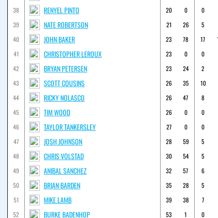
RENYEL PINTO
38
20
0
0
NATE ROBERTSON
39
21
26
5
JOHN BAKER
40
23
78
17
CHRISTOPHER LEROUX
41
23
0
0
BRYAN PETERSEN
42
23
24
2
SCOTT COUSINS
43
26
35
10
RICKY NOLASCO
44
26
47
8
TIM WOOD
45
26
0
0
TAYLOR TANKERSLEY
46
27
0
0
JOSH JOHNSON
47
28
59
5
CHRIS VOLSTAD
48
30
54
5
ANIBAL SANCHEZ
49
32
57
6
BRIAN BARDEN
50
35
28
5
MIKE LAMB
51
39
38
7
BURKE BADENHOP
52
53
1
0