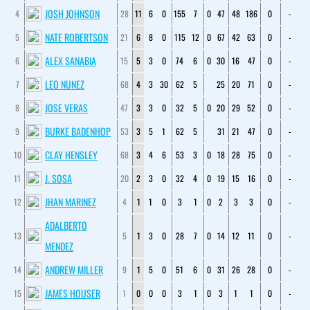
JOSH JOHNSON
4
28
11
6
0
155
7
0
47
48
186
0
-
NATE ROBERTSON
5
21
6
8
0
115
12
0
67
42
63
0
-
ALEX SANABIA
6
15
5
3
0
74
6
0
30
16
47
0
-
LEO NUNEZ
7
68
4
3
30
62
5
25
20
71
0
-
JOSE VERAS
8
47
3
3
0
32
5
0
20
29
52
0
-
BURKE BADENHOP
9
53
3
5
1
62
5
31
21
47
0
-
CLAY HENSLEY
10
68
3
4
6
53
3
0
18
28
75
0
-
J. SOSA
11
20
2
3
0
32
4
0
19
15
16
0
-
JHAN MARINEZ
12
4
1
1
0
3
1
0
2
3
3
0
-
ADALBERTO
13
5
1
3
0
28
7
0
14
12
11
0
-
MENDEZ
ANDREW MILLER
14
9
1
5
0
51
6
0
31
26
28
0
-
JAMES HOUSER
15
1
0
0
0
3
1
0
3
1
1
0
-