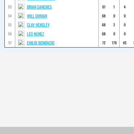
BRIAN SANCHES
53
61
1
4
WILL OHMAN
54
68
0
0
CLAY HENSLEY
55
68
2
0
LEO NUNEZ
56
68
0
0
EMILIO BONIFACIO
57
72
179
45