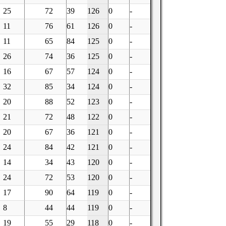
25
72
39
126
0
-
11
76
61
126
0
-
11
65
84
125
0
-
26
74
36
125
0
-
16
67
57
124
0
-
32
85
34
124
0
-
20
88
52
123
0
-
21
72
48
122
0
-
20
67
36
121
0
-
24
84
42
121
0
-
14
34
43
120
0
-
24
72
53
120
0
-
17
90
64
119
0
-
8
44
44
119
0
-
19
55
29
118
0
-