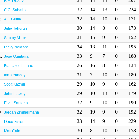
34
14
13
0
207
R.A. Dickey
32
14
13
0
224
C.C. Sabathia
32
14
10
0
171
A.J. Griffin
30
14
8
0
173
Julio Teheran
31
15
9
0
152
Shelby Miller
34
13
11
0
195
Ricky Nolasco
33
9
7
0
188
Jose Quintana
26
16
8
0
134
Francisco Liriano
31
7
10
0
180
Ian Kennedy
29
10
9
0
162
Scott Kazmir
29
10
13
0
179
John Lackey
32
9
10
0
190
Ervin Santana
32
19
9
0
192
Jordan Zimmermann
33
14
9
0
229
Doug Fister
30
8
10
0
158
Matt Cain