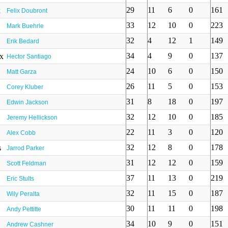
29
11
6
0
161
Felix Doubront
33
12
10
0
223
Mark Buehrle
32
4
12
1
149
Erik Bedard
34
4
9
0
137
Hector Santiago
24
10
6
0
150
Matt Garza
26
11
5
0
153
Corey Kluber
31
8
18
0
197
Edwin Jackson
32
12
10
0
185
Jeremy Hellickson
22
11
3
0
120
Alex Cobb
32
12
8
0
178
Jarrod Parker
31
12
12
0
159
Scott Feldman
37
11
13
0
219
Eric Stults
32
11
15
0
187
Wily Peralta
30
11
11
0
198
Andy Pettitte
34
10
9
0
151
Andrew Cashner