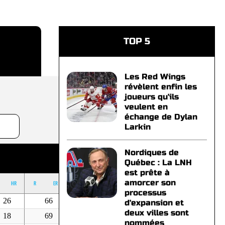
TOP 5
Les Red Wings
révèlent enfin les
joueurs qu'ils
veulent en
échange de Dylan
Larkin
Nordiques de
Québec : La LNH
est prête à
amorcer son
HR
R
ER
BB
K
OUT
ERA
processus
26
66
80
277
0
-
d'expansion et
deux villes sont
18
69
56
240
0
-
nommées