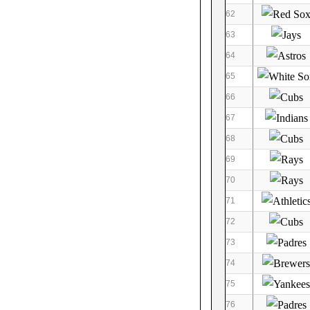
62
63
64
65
66
67
68
69
70
71
72
73
74
75
76