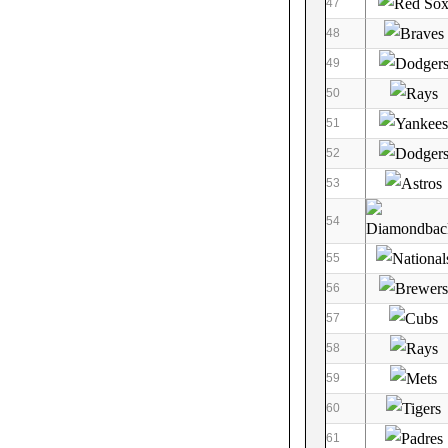
47
48
49
50
51
52
53
54
55
56
57
58
59
60
61