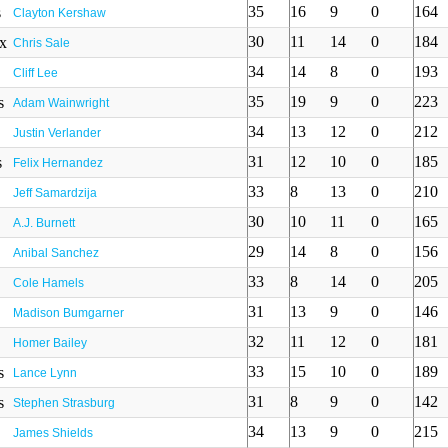
35
16
9
0
164
Clayton Kershaw
30
11
14
0
184
Chris Sale
34
14
8
0
193
Cliff Lee
35
19
9
0
223
Adam Wainwright
34
13
12
0
212
Justin Verlander
31
12
10
0
185
Felix Hernandez
33
8
13
0
210
Jeff Samardzija
30
10
11
0
165
A.J. Burnett
29
14
8
0
156
Anibal Sanchez
33
8
14
0
205
Cole Hamels
31
13
9
0
146
Madison Bumgarner
32
11
12
0
181
Homer Bailey
33
15
10
0
189
Lance Lynn
31
8
9
0
142
Stephen Strasburg
34
13
9
0
215
James Shields