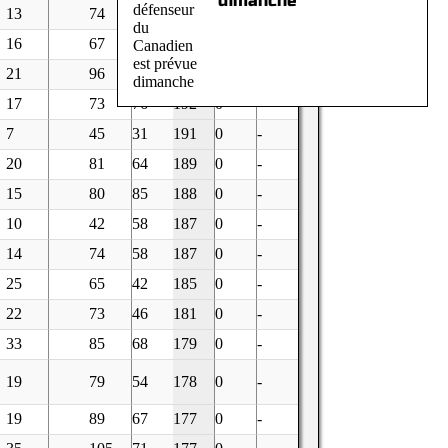
dimanche
13
74
76
195
0
-
16
67
80
194
0
-
21
96
76
193
0
-
17
73
76
192
0
-
7
45
31
191
0
-
20
81
64
189
0
-
15
80
85
188
0
-
10
42
58
187
0
-
14
74
58
187
0
-
25
65
42
185
0
-
22
73
46
181
0
-
33
85
68
179
0
-
19
79
54
178
0
-
19
89
67
177
0
-