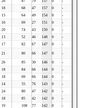
26
87
79
157
0
-
18
68
47
157
0
-
15
64
49
154
0
-
16
69
27
151
0
-
20
74
43
150
0
-
13
52
46
148
0
-
17
82
67
147
0
-
21
80
66
147
0
-
26
85
30
146
0
-
18
84
66
144
0
-
18
69
66
144
0
-
14
55
76
143
0
-
24
80
47
142
0
-
18
85
42
142
0
-
19
108
77
142
0
-