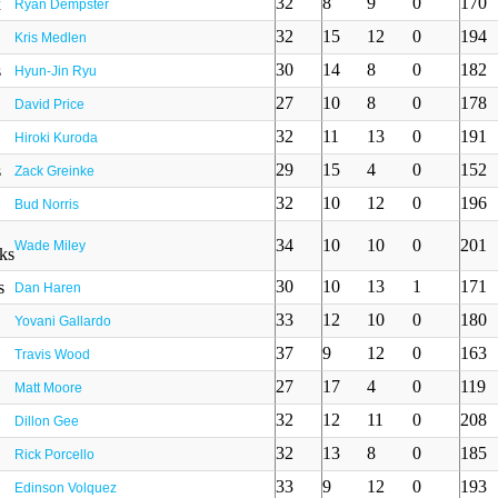
32
8
9
0
170
Ryan Dempster
32
15
12
0
194
Kris Medlen
30
14
8
0
182
Hyun-Jin Ryu
27
10
8
0
178
David Price
32
11
13
0
191
Hiroki Kuroda
29
15
4
0
152
Zack Greinke
32
10
12
0
196
Bud Norris
34
10
10
0
201
Wade Miley
30
10
13
1
171
Dan Haren
33
12
10
0
180
Yovani Gallardo
37
9
12
0
163
Travis Wood
27
17
4
0
119
Matt Moore
32
12
11
0
208
Dillon Gee
32
13
8
0
185
Rick Porcello
33
9
12
0
193
Edinson Volquez