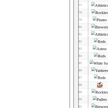
77
78
79
80
81
82
83
84
85
86
87
88
89
90
91