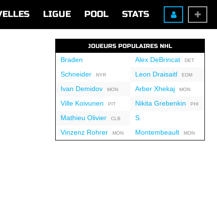
VELLES
LIGUE
POOL
STATS
JOUEURS POPULAIRES NHL
Braden
Alex DeBrincat
DET
Schneider
Leon Draisaitl
NYR
EDM
Ivan Demidov
Arber Xhekaj
MON
MON
Ville Koivunen
Nikita Grebenkin
PIT
PHI
Mathieu Olivier
S.
CLB
Vinzenz Rohrer
Montembeault
MON
MON