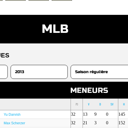
MLB
UES
MENEURS
PJ
V
D
SV
H
32
13
9
0
145
Yu Darvish
32
21
3
0
152
Max Scherzer