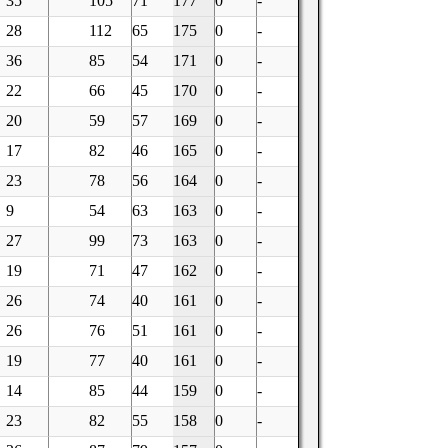
35
105
71
177
0
-
28
112
65
175
0
-
36
85
54
171
0
-
22
66
45
170
0
-
20
59
57
169
0
-
17
82
46
165
0
-
23
78
56
164
0
-
9
54
63
163
0
-
27
99
73
163
0
-
19
71
47
162
0
-
26
74
40
161
0
-
26
76
51
161
0
-
19
77
40
161
0
-
14
85
44
159
0
-
23
82
55
158
0
-