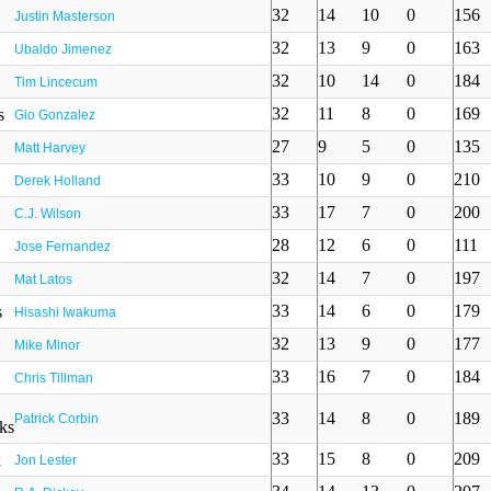
32
14
10
0
156
Justin Masterson
32
13
9
0
163
Ubaldo Jimenez
32
10
14
0
184
Tim Lincecum
32
11
8
0
169
Gio Gonzalez
27
9
5
0
135
Matt Harvey
33
10
9
0
210
Derek Holland
33
17
7
0
200
C.J. Wilson
28
12
6
0
111
Jose Fernandez
32
14
7
0
197
Mat Latos
33
14
6
0
179
Hisashi Iwakuma
32
13
9
0
177
Mike Minor
33
16
7
0
184
Chris Tillman
33
14
8
0
189
Patrick Corbin
33
15
8
0
209
Jon Lester