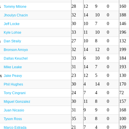
28
12
9
0
160
Tommy Milone
32
14
10
0
188
Jhoulys Chacin
30
10
7
0
146
Jeff Locke
33
11
10
0
196
Kyle Lohse
27
10
8
0
132
Dan Straily
32
14
12
0
199
Bronson Arroyo
33
6
10
0
184
Dallas Keuchel
31
14
7
0
193
Mike Leake
23
12
5
0
130
Jake Peavy
30
4
14
0
170
Phil Hughes
24
7
4
0
72
Tony Cingrani
30
11
8
0
157
Miguel Gonzalez
31
9
9
0
168
Juan Nicasio
35
3
8
0
100
Tyson Ross
21
7
4
0
109
Marco Estrada