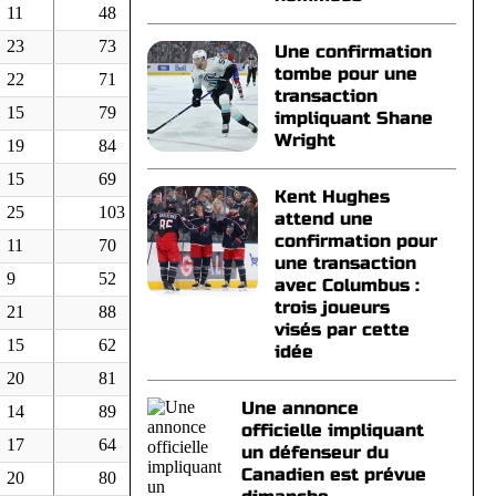
11
48
52
232
0
-
23
73
46
226
0
-
Une confirmation
tombe pour une
22
71
32
222
0
-
transaction
15
79
35
219
0
-
impliquant Shane
Wright
19
84
75
217
0
-
15
69
46
216
0
-
Kent Hughes
25
103
78
214
0
-
attend une
confirmation pour
11
70
67
209
0
-
une transaction
9
52
54
202
0
-
avec Columbus :
trois joueurs
21
88
50
202
0
-
visés par cette
15
62
62
199
0
-
idée
20
81
54
199
0
-
Une annonce
14
89
76
198
0
-
officielle impliquant
17
64
58
197
0
-
un défenseur du
Canadien est prévue
20
80
68
196
0
-