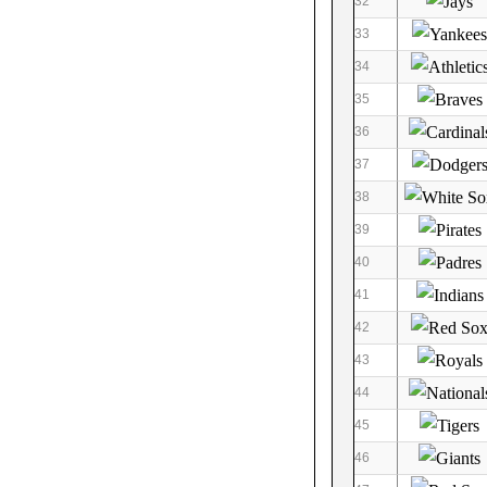
32
33
34
35
36
37
38
39
40
41
42
43
44
45
46