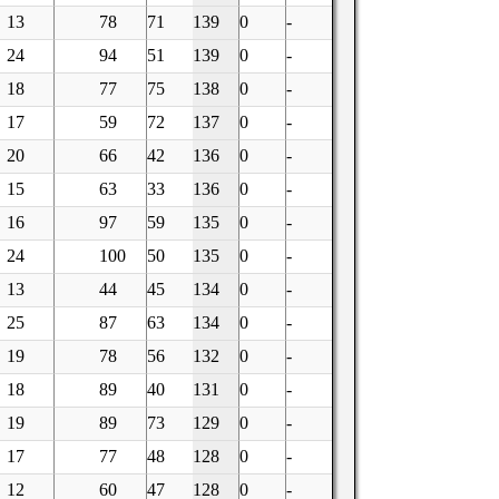
13
78
71
139
0
-
24
94
51
139
0
-
18
77
75
138
0
-
17
59
72
137
0
-
20
66
42
136
0
-
15
63
33
136
0
-
16
97
59
135
0
-
24
100
50
135
0
-
13
44
45
134
0
-
25
87
63
134
0
-
19
78
56
132
0
-
18
89
40
131
0
-
19
89
73
129
0
-
17
77
48
128
0
-
12
60
47
128
0
-