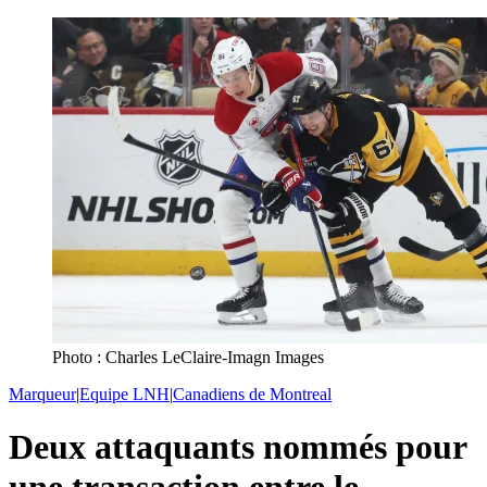
Photo : Charles LeClaire-Imagn Images
Marqueur
|
Equipe LNH
|
Canadiens de Montreal
Deux attaquants nommés pour