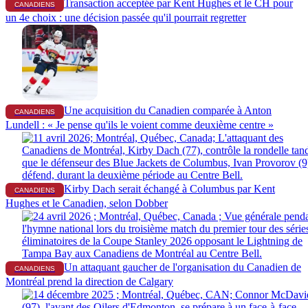
Transaction acceptée par Kent Hughes et le CH pour
CANADIENS
un 4e choix : une décision passée qu'il pourrait regretter
Une acquisition du Canadien comparée à Anton
CANADIENS
Lundell : « Je pense qu'ils le voient comme deuxième centre »
Kirby Dach serait échangé à Columbus par Kent
CANADIENS
Hughes et le Canadien, selon Dobber
Un attaquant gaucher de l'organisation du Canadien de
CANADIENS
Montréal prend la direction de Calgary