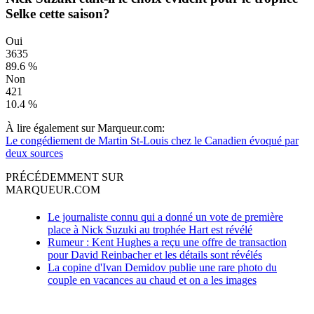
Selke cette saison?
Oui
3635
89.6 %
Non
421
10.4 %
À lire également sur Marqueur.com:
Le congédiement de Martin St-Louis chez le Canadien évoqué par
deux sources
PRÉCÉDEMMENT SUR
MARQUEUR.COM
Le journaliste connu qui a donné un vote de première
place à Nick Suzuki au trophée Hart est révélé
Rumeur : Kent Hughes a reçu une offre de transaction
pour David Reinbacher et les détails sont révélés
La copine d'Ivan Demidov publie une rare photo du
couple en vacances au chaud et on a les images