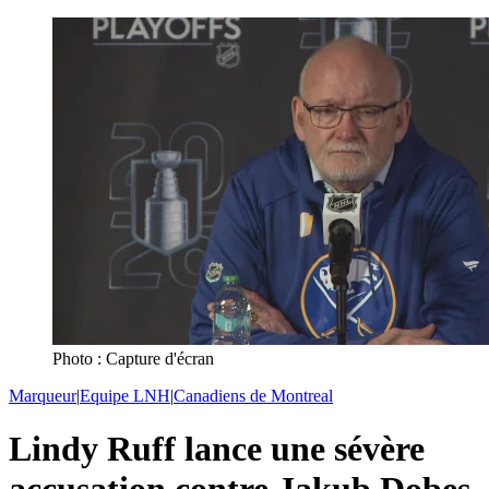
Photo : Capture d'écran
Marqueur
|
Equipe LNH
|
Canadiens de Montreal
Lindy Ruff lance une sévère