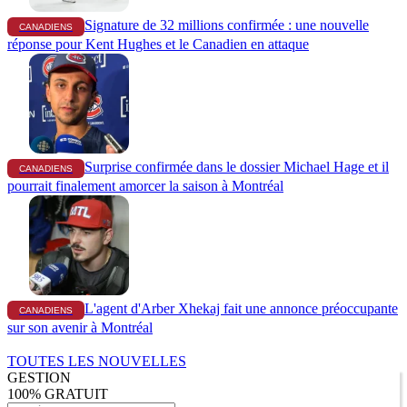
Signature de 32 millions confirmée : une nouvelle
CANADIENS
réponse pour Kent Hughes et le Canadien en attaque
Surprise confirmée dans le dossier Michael Hage et il
CANADIENS
pourrait finalement amorcer la saison à Montréal
L'agent d'Arber Xhekaj fait une annonce préoccupante
CANADIENS
sur son avenir à Montréal
TOUTES LES NOUVELLES
GESTION
100% GRATUIT