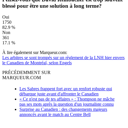
blessé pour être une solution à long terme?
Oui
1750
82.9 %
Non
361
17.1 %
À lire également sur Marqueur.com:
Les arbitres se sont trompés sur un règlement de la LNH hier envers
le Canadien de Montréal, selon Engels
PRÉCÉDEMMENT SUR
MARQUEUR.COM
Les Sabres frappent fort avec un renfort robuste qui
débarque juste avant d'affronter le Canadien
« Ce n'est pas de tes affaires » : Thompson ne mâche
pas ses mots après la question d'un journaliste connu
Surprise au Canadien : des changements majeurs
annoncés avant le match au Centre Bell