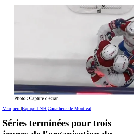
Photo : Capture d'écran
Marqueur
|
Equipe LNH
|
Canadiens de Montreal
Séries terminées pour trois