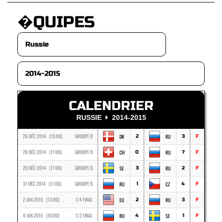
�QUIPES
CALENDRIER
RUSSIE
2014-2015
26 DÉC 2014 (13:00)
GROUPE B
DK
RU
2
3
F
28 DÉC 2014 (17:00)
GROUPE B
CH
RU
0
7
F
29 DÉC 2014 (17:00)
GROUPE B
SE
RU
3
2
F
31 DÉC 2014 (17:00)
GROUPE B
RU
CZ
1
4
F
2 JAN 2015 (13:00)
1/4 FINAL
EU
RU
2
3
F
4 JAN 2015 (16:00)
1/2 FINAL
RU
SE
4
1
F