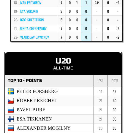
18-
IVAN PROVOROV
7
0
1
1
0
+2
0,14
19-
ILYA SOROKIN
3
0
0
0
0
-
-
20-
IGOR SHESTERKIN
5
0
0
0
0
-
-
21-
NIKITA CHEREPANOV
7
0
0
0
0
-2
-
22-
VLADISLAV GAVRIKOV
7
0
0
0
0
-2
-
U20
ALL-TIME
TOP 10 • POINTS
PJ
PTS
PETER FORSBERG
14
42
ROBERT REICHEL
21
40
PAVEL BURE
21
39
ESA TIKKANEN
21
36
ALEXANDER MOGILNY
20
35