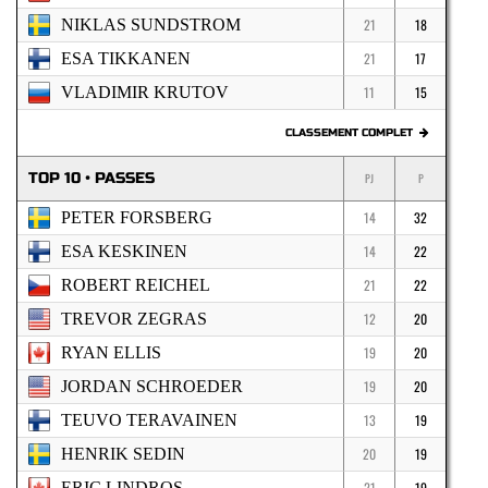
NIKLAS SUNDSTROM
21
18
ESA TIKKANEN
21
17
VLADIMIR KRUTOV
11
15
CLASSEMENT COMPLET
TOP 10 • PASSES
PJ
P
PETER FORSBERG
14
32
ESA KESKINEN
14
22
ROBERT REICHEL
21
22
TREVOR ZEGRAS
12
20
RYAN ELLIS
19
20
JORDAN SCHROEDER
19
20
TEUVO TERAVAINEN
13
19
HENRIK SEDIN
20
19
ERIC LINDROS
21
19