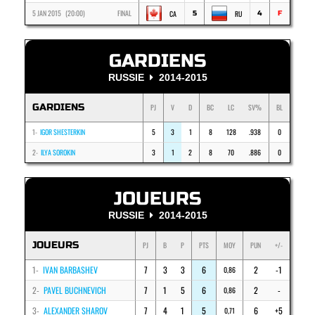
5 JAN 2015 (20:00)
FINAL
CA
RU
5
4
F
GARDIENS
RUSSIE
2014-2015
GARDIENS
PJ
V
D
BC
LC
SV%
BL
1-
IGOR SHESTERKIN
5
3
1
8
128
.938
0
2-
ILYA SOROKIN
3
1
2
8
70
.886
0
JOUEURS
RUSSIE
2014-2015
JOUEURS
PJ
B
P
PTS
MOY
PUN
+/-
1-
IVAN BARBASHEV
7
3
3
6
2
-1
0,86
2-
PAVEL BUCHNEVICH
7
1
5
6
2
-
0,86
3-
ALEXANDER SHAROV
7
4
1
5
6
+5
0,71