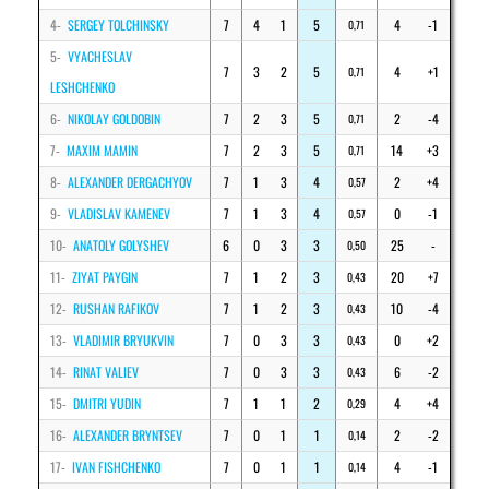
4-
SERGEY TOLCHINSKY
7
4
1
5
4
-1
0,71
5-
VYACHESLAV
7
3
2
5
4
+1
0,71
LESHCHENKO
6-
NIKOLAY GOLDOBIN
7
2
3
5
2
-4
0,71
7-
MAXIM MAMIN
7
2
3
5
14
+3
0,71
8-
ALEXANDER DERGACHYOV
7
1
3
4
2
+4
0,57
9-
VLADISLAV KAMENEV
7
1
3
4
0
-1
0,57
10-
ANATOLY GOLYSHEV
6
0
3
3
25
-
0,50
11-
ZIYAT PAYGIN
7
1
2
3
20
+7
0,43
12-
RUSHAN RAFIKOV
7
1
2
3
10
-4
0,43
13-
VLADIMIR BRYUKVIN
7
0
3
3
0
+2
0,43
14-
RINAT VALIEV
7
0
3
3
6
-2
0,43
15-
DMITRI YUDIN
7
1
1
2
4
+4
0,29
16-
ALEXANDER BRYNTSEV
7
0
1
1
2
-2
0,14
17-
IVAN FISHCHENKO
7
0
1
1
4
-1
0,14