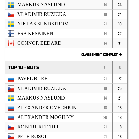
MARKUS NASLUND
14
34
VLADIMIR RUZICKA
19
34
NIKLAS SUNDSTROM
21
33
ESA KESKINEN
14
32
CONNOR BEDARD
14
31
CLASSEMENT COMPLET
TOP 10 • BUTS
PJ
B
PAVEL BURE
21
27
VLADIMIR RUZICKA
19
25
MARKUS NASLUND
14
21
ALEXANDER OVECHKIN
18
18
ALEXANDER MOGILNY
20
18
ROBERT REICHEL
21
18
PETR ROSOL
21
18