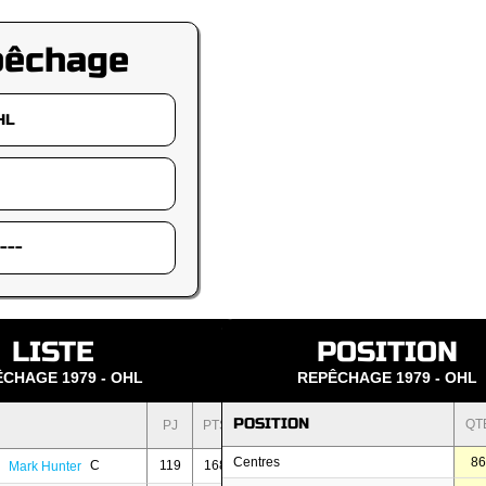
pêchage
LISTE
POSITION
CHAGE 1979 - OHL
REPÊCHAGE 1979 - OHL
POSITION
QT
PJ
PTS
Centres
8
C
119
168
Mark Hunter