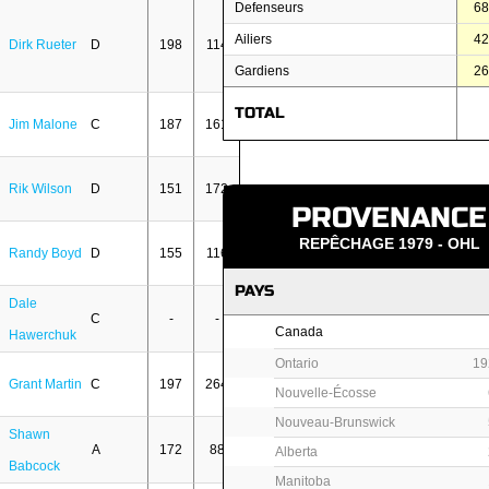
Defenseurs
6
Ailiers
4
Dirk Rueter
D
198
114
Gardiens
2
TOTAL
Jim Malone
C
187
161
Rik Wilson
D
151
172
PROVENANCE
REPÊCHAGE 1979 - OHL
Randy Boyd
D
155
116
PAYS
Dale
C
-
-
Canada
Hawerchuk
Ontario
19
Grant Martin
C
197
264
Nouvelle-Écosse
Nouveau-Brunswick
Shawn
A
172
88
Alberta
Babcock
Manitoba