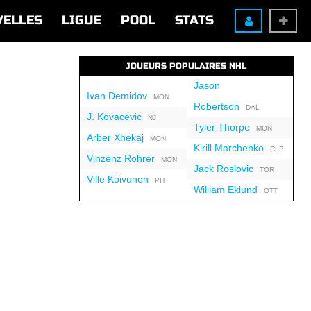
VELLES
LIGUE
POOL
STATS
JOUEURS POPULAIRES NHL
Jason
Ivan Demidov
MON
Robertson
DAL
J. Kovacevic
NJ
Tyler Thorpe
MON
Arber Xhekaj
MON
Kirill Marchenko
CLB
Vinzenz Rohrer
MON
Jack Roslovic
TOR
Ville Koivunen
PIT
William Eklund
OTT