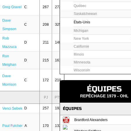
Québec
Greg Gravel
C
267
272
Saskatchewan
Dave
États-Unis
C
208
325
Simpson
Michigan
Rob
New York
D
211
148
Californie
Mazzuca
Illinois
Ron
D
215
161
Minnesota
Meighan
Wisconsin
Dave
C
172
210
Morrison
ÉQUIPES
REPÊCHAGE 1979 - OHL
PJ
PTS
D
257
192
ÉQUIPES
Venci Sebek
Brantford Alexanders
Paul Fulcher
A
170
132