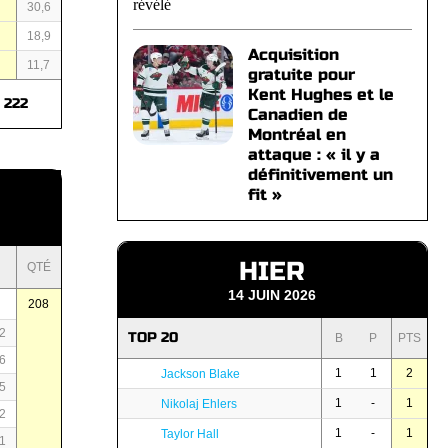
8
30,6
2
18,9
Acquisition
6
11,7
gratuite pour
Kent Hughes et le
222
Canadien de
Montréal en
attaque : « il y a
définitivement un
fit »
HIER
QTÉ
14 JUIN 2026
208
2
TOP 20
B
P
PTS
6
1
1
2
Jackson Blake
5
1
-
1
Nikolaj Ehlers
2
1
-
1
Taylor Hall
1