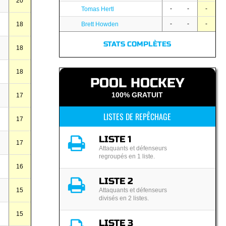
20
-
-
-
Tomas Hertl
-
-
-
18
Brett Howden
STATS COMPLÈTES
18
18
POOL HOCKEY
100% GRATUIT
17
LISTES DE REPÊCHAGE
17
LISTE 1
17
Attaquants et défenseurs
regroupés en 1 liste.
16
LISTE 2
15
Attaquants et défenseurs
divisés en 2 listes.
15
LISTE 3