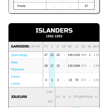
Points
-
-
87
ISLANDERS
1992-1993
GARDIENS
CAP HIT
PJ
V
D
DP
BC
LC
S%
BL
MOY
-
47
22
20
-
146
1316
.889
1
3.30
Glenn Healy
Mark
-
39
17
15
-
130
1066
.878
-
3.46
Fitzpatrick
Danny
-
4
1
2
-
10
78
.872
-
3.82
Lorenz
CAP
JOUEURS
PJ
B
P
PTS
MOY
PUN
+/-
HIT