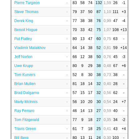
Pierre Turgeon
-
83
58
74
132
1,59
26
-1
Steve Thomas
-
79
37
50
87
1,10
111
+3
Derek King
-
77
38
38
76
0,99
47
-4
Benoit Hogue
-
70
33
42
75
1,07
108
+13
Pat Flatley
-
80
13
47
60
0,75
63
-
Vladimir Malakhov
-
64
14
38
52
0,81
59
+14
Jeff Norton
-
66
12
38
50
0,76
45
-3
Uwe Krupp
-
80
9
29
38
0,48
67
+6
Tom Kurvers
-
52
8
30
38
0,73
38
-
Brian Mullen
-
81
18
14
32
0,40
28
-
Brad Dalgarno
-
57
15
17
32
0,56
62
-
Marty McInnis
-
56
10
20
30
0,54
24
+7
Ray Ferraro
-
46
14
13
27
0,59
40
-
Tom Fitzgerald
-
77
9
18
27
0,35
34
-2
Travis Green
-
61
7
18
25
0,41
43
+4
Bill Berg
-
80
13
11
24
0,30
103
-