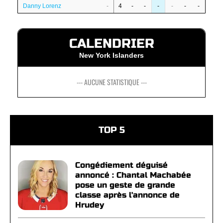
Danny Lorenz
-
4
-
-
-
-
-
-
CALENDRIER
New York Islanders
--- AUCUNE STATISTIQUE ---
TOP 5
Congédiement déguisé
annoncé : Chantal Machabée
pose un geste de grande
classe après l'annonce de
Hrudey