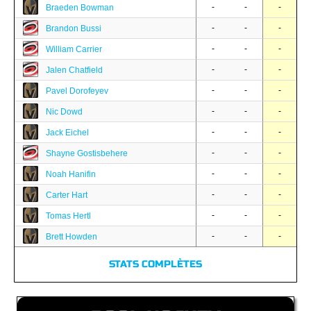
-
-
-
Braeden Bowman
-
-
-
Brandon Bussi
-
-
-
William Carrier
-
-
-
Jalen Chatfield
-
-
-
Pavel Dorofeyev
-
-
-
Nic Dowd
-
-
-
Jack Eichel
-
-
-
Shayne Gostisbehere
-
-
-
Noah Hanifin
-
-
-
Carter Hart
-
-
-
Tomas Hertl
-
-
-
Brett Howden
STATS COMPLÈTES