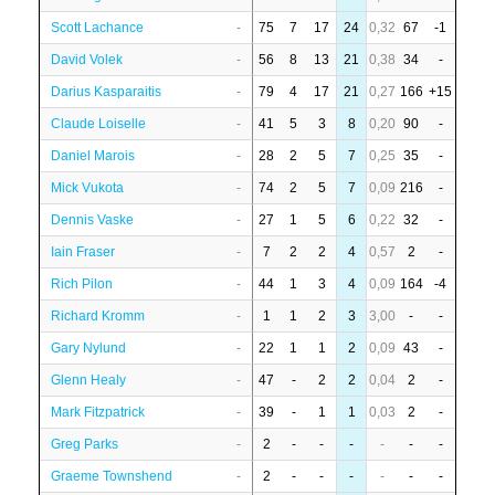
Scott Lachance
-
75
7
17
24
0,32
67
-1
David Volek
-
56
8
13
21
0,38
34
-
Darius Kasparaitis
-
79
4
17
21
0,27
166
+15
Claude Loiselle
-
41
5
3
8
0,20
90
-
Daniel Marois
-
28
2
5
7
0,25
35
-
Mick Vukota
-
74
2
5
7
0,09
216
-
Dennis Vaske
-
27
1
5
6
0,22
32
-
Iain Fraser
-
7
2
2
4
0,57
2
-
Rich Pilon
-
44
1
3
4
0,09
164
-4
Richard Kromm
-
1
1
2
3
3,00
-
-
Gary Nylund
-
22
1
1
2
0,09
43
-
Glenn Healy
-
47
-
2
2
0,04
2
-
Mark Fitzpatrick
-
39
-
1
1
0,03
2
-
Greg Parks
-
2
-
-
-
-
-
-
Graeme Townshend
-
2
-
-
-
-
-
-