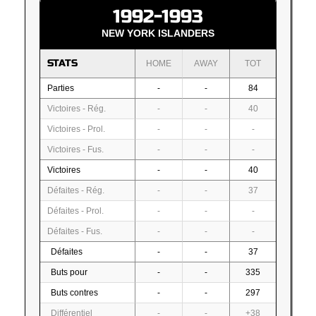
1992-1993
NEW YORK ISLANDERS
STATS
HOME
AWAY
TOT
Parties
-
-
84
Victoires - Rég.
-
-
40
Victoires - Prol.
-
-
-
Victoires - Fus.
-
-
-
Victoires
-
-
40
Défaites - Rég.
-
-
37
Défaites - Prol.
-
-
-
Défaites - Fus.
-
-
-
Défaites
-
-
37
Buts pour
-
-
335
Buts contres
-
-
297
Différentiel
-
-
+38