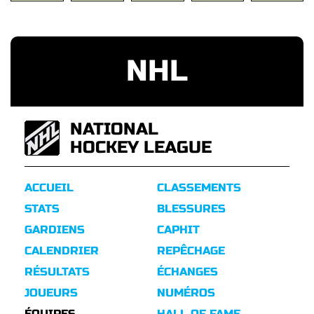
NHL
NATIONAL
HOCKEY LEAGUE
ACCUEIL
CLASSEMENTS
STATS
BLESSURES
GARDIENS
CAPHIT
CALENDRIER
REPÊCHAGE
RÉSULTATS
ÉCHANGES
JOUEURS
NUMÉROS
ÉQUIPES
HALL OF FAME