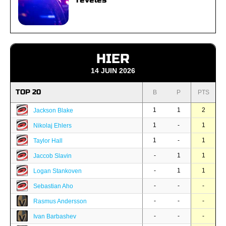
HIER
14 JUIN 2026
TOP 20
B
P
PTS
1
1
2
Jackson Blake
1
-
1
Nikolaj Ehlers
1
-
1
Taylor Hall
-
1
1
Jaccob Slavin
-
1
1
Logan Stankoven
-
-
-
Sebastian Aho
-
-
-
Rasmus Andersson
-
-
-
Ivan Barbashev