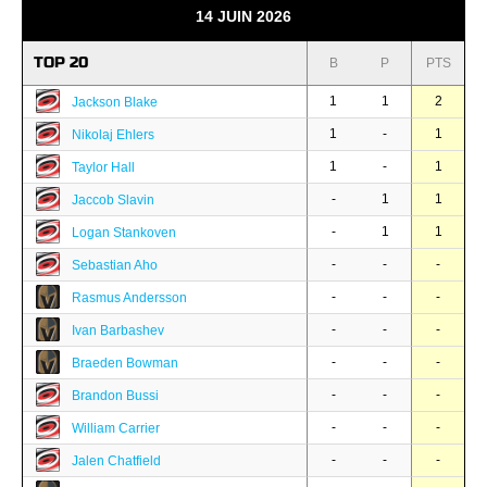
14 JUIN 2026
TOP 20
B
P
PTS
1
1
2
Jackson Blake
1
-
1
Nikolaj Ehlers
1
-
1
Taylor Hall
-
1
1
Jaccob Slavin
-
1
1
Logan Stankoven
-
-
-
Sebastian Aho
-
-
-
Rasmus Andersson
-
-
-
Ivan Barbashev
-
-
-
Braeden Bowman
-
-
-
Brandon Bussi
-
-
-
William Carrier
-
-
-
Jalen Chatfield