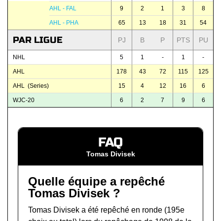
AHL - FAL
9
2
1
3
8
AHL - PHA
65
13
18
31
54
PAR LIGUE
PJ
B
P
PTS
PU
NHL
5
1
-
1
-
AHL
178
43
72
115
125
AHL (Series)
15
4
12
16
6
WJC-20
6
2
7
9
6
FAQ
Tomas Divisek
Quelle équipe a repêché
Tomas Divisek ?
Tomas Divisek a été repêché en ronde (195e