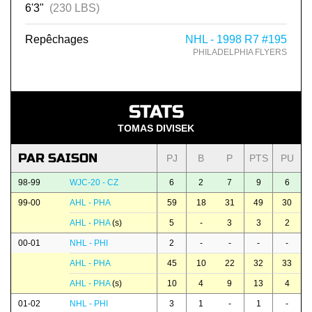
6'3"
(230 LBS)
Repêchages
NHL - 1998 R7 #195
PHILADELPHIA FLYERS
STATS
TOMAS DIVISEK
PAR SAISON
PJ
B
P
PTS
PU
98-99
WJC-20 - CZ
6
2
7
9
6
99-00
AHL - PHA
59
18
31
49
30
AHL - PHA
(s)
5
-
3
3
2
00-01
NHL - PHI
2
-
-
-
-
AHL - PHA
45
10
22
32
33
AHL - PHA
(s)
10
4
9
13
4
01-02
NHL - PHI
3
1
-
1
-