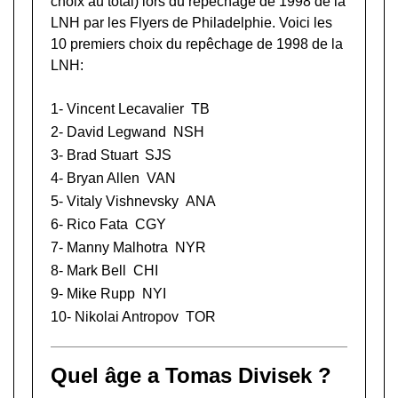
choix au total) lors du
repêchage de 1998 de la
LNH
par les Flyers de Philadelphie. Voici les
10 premiers choix du repêchage de 1998 de la
LNH:
1-
Vincent Lecavalier
TB
2-
David Legwand
NSH
3-
Brad Stuart
SJS
4-
Bryan Allen
VAN
5-
Vitaly Vishnevsky
ANA
6-
Rico Fata
CGY
7-
Manny Malhotra
NYR
8-
Mark Bell
CHI
9-
Mike Rupp
NYI
10-
Nikolai Antropov
TOR
Quel âge a Tomas Divisek ?