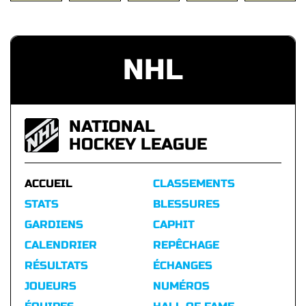
NHL
NATIONAL
HOCKEY LEAGUE
ACCUEIL
CLASSEMENTS
STATS
BLESSURES
GARDIENS
CAPHIT
CALENDRIER
REPÊCHAGE
RÉSULTATS
ÉCHANGES
JOUEURS
NUMÉROS