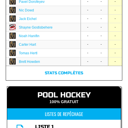
-
-
-
Pavel Dorofeyev
-
-
-
Nic Dowd
-
-
-
Jack Eichel
-
-
-
Shayne Gostisbehere
-
-
-
Noah Hanifin
-
-
-
Carter Hart
-
-
-
Tomas Hertl
-
-
-
Brett Howden
STATS COMPLÈTES
POOL HOCKEY
100% GRATUIT
LISTES DE REPÊCHAGE
LISTE 1