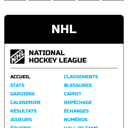
NHL
NATIONAL
HOCKEY LEAGUE
ACCUEIL
CLASSEMENTS
STATS
BLESSURES
GARDIENS
CAPHIT
CALENDRIER
REPÊCHAGE
RÉSULTATS
ÉCHANGES
JOUEURS
NUMÉROS