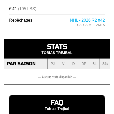
6'4"
(195 LBS)
Repêchages
NHL - 2026 R2 #42
CALGARY FLAMES
STATS
TOBIAS TREJBAL
PAR SAISON
PJ
V
D
DP
BL
S%
--- Aucune stata disponible ---
FAQ
Tobias Trejbal