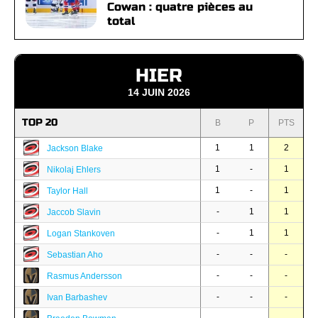
Cowan : quatre pièces au
total
HIER
14 JUIN 2026
TOP 20
B
P
PTS
1
1
2
Jackson Blake
1
-
1
Nikolaj Ehlers
1
-
1
Taylor Hall
-
1
1
Jaccob Slavin
-
1
1
Logan Stankoven
-
-
-
Sebastian Aho
-
-
-
Rasmus Andersson
-
-
-
Ivan Barbashev