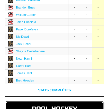
-
-
-
Braeden Bowman
-
-
-
Brandon Bussi
-
-
-
William Carrier
-
-
-
Jalen Chatfield
-
-
-
Pavel Dorofeyev
-
-
-
Nic Dowd
-
-
-
Jack Eichel
-
-
-
Shayne Gostisbehere
-
-
-
Noah Hanifin
-
-
-
Carter Hart
-
-
-
Tomas Hertl
-
-
-
Brett Howden
STATS COMPLÈTES
POOL HOCKEY