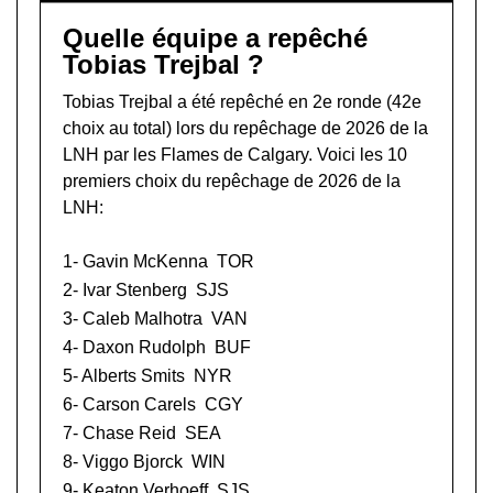
Quelle équipe a repêché
Tobias Trejbal ?
Tobias Trejbal a été repêché en 2e ronde (42e
choix au total) lors du
repêchage de 2026 de la
LNH
par les Flames de Calgary. Voici les 10
premiers choix du repêchage de 2026 de la
LNH:
1-
Gavin McKenna
TOR
2-
Ivar Stenberg
SJS
3-
Caleb Malhotra
VAN
4-
Daxon Rudolph
BUF
5-
Alberts Smits
NYR
6-
Carson Carels
CGY
7-
Chase Reid
SEA
8-
Viggo Bjorck
WIN
9-
Keaton Verhoeff
SJS