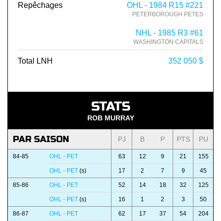
Repêchages
OHL - 1984 R15 #221
PETERBOROUGH PETES
NHL - 1985 R3 #61
WASHINGTON CAPITALS
Total LNH
352 050 $
STATS
ROB MURRAY
PAR SAISON
PJ
B
P
PTS
PU
84-85
OHL - PET
63
12
9
21
155
OHL - PET
(s)
17
2
7
9
45
85-86
OHL - PET
52
14
18
32
125
OHL - PET
(s)
16
1
2
3
50
86-87
OHL - PET
62
17
37
54
204