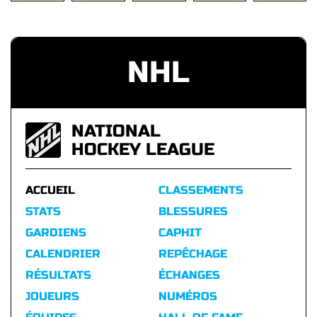
NHL
NATIONAL
HOCKEY LEAGUE
ACCUEIL
CLASSEMENTS
STATS
BLESSURES
GARDIENS
CAPHIT
CALENDRIER
REPÊCHAGE
RÉSULTATS
ÉCHANGES
JOUEURS
NUMÉROS