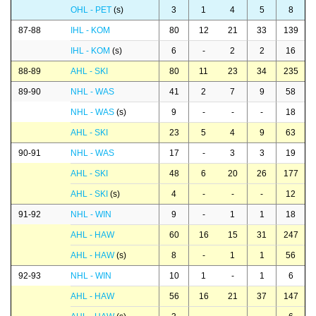
OHL - PET
(s)
3
1
4
5
8
87-88
IHL - KOM
80
12
21
33
139
IHL - KOM
(s)
6
-
2
2
16
88-89
AHL - SKI
80
11
23
34
235
89-90
NHL - WAS
41
2
7
9
58
NHL - WAS
(s)
9
-
-
-
18
AHL - SKI
23
5
4
9
63
90-91
NHL - WAS
17
-
3
3
19
AHL - SKI
48
6
20
26
177
AHL - SKI
(s)
4
-
-
-
12
91-92
NHL - WIN
9
-
1
1
18
AHL - HAW
60
16
15
31
247
AHL - HAW
(s)
8
-
1
1
56
92-93
NHL - WIN
10
1
-
1
6
AHL - HAW
56
16
21
37
147