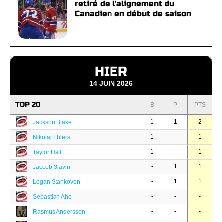
retiré de l'alignement du
Canadien en début de saison
HIER
14 JUIN 2026
TOP 20
B
P
PTS
1
1
2
Jackson Blake
1
-
1
Nikolaj Ehlers
1
-
1
Taylor Hall
-
1
1
Jaccob Slavin
-
1
1
Logan Stankoven
-
-
-
Sebastian Aho
-
-
-
Rasmus Andersson