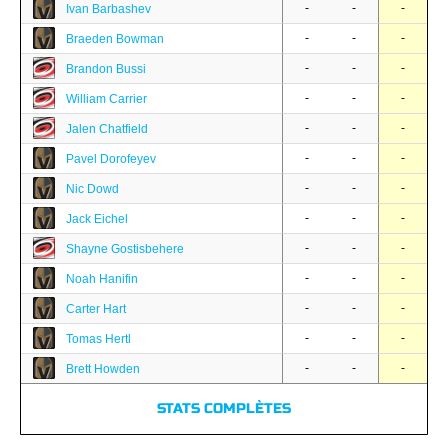
-
-
-
Ivan Barbashev
-
-
-
Braeden Bowman
-
-
-
Brandon Bussi
-
-
-
William Carrier
-
-
-
Jalen Chatfield
-
-
-
Pavel Dorofeyev
-
-
-
Nic Dowd
-
-
-
Jack Eichel
-
-
-
Shayne Gostisbehere
-
-
-
Noah Hanifin
-
-
-
Carter Hart
-
-
-
Tomas Hertl
-
-
-
Brett Howden
STATS COMPLÈTES