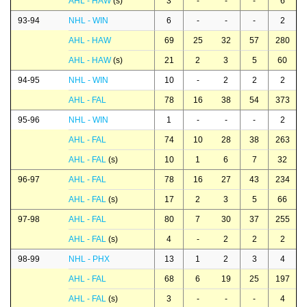
AHL - HAW
(s)
3
-
-
-
6
93-94
NHL - WIN
6
-
-
-
2
AHL - HAW
69
25
32
57
280
AHL - HAW
(s)
21
2
3
5
60
94-95
NHL - WIN
10
-
2
2
2
AHL - FAL
78
16
38
54
373
95-96
NHL - WIN
1
-
-
-
2
AHL - FAL
74
10
28
38
263
AHL - FAL
(s)
10
1
6
7
32
96-97
AHL - FAL
78
16
27
43
234
AHL - FAL
(s)
17
2
3
5
66
97-98
AHL - FAL
80
7
30
37
255
AHL - FAL
(s)
4
-
2
2
2
98-99
NHL - PHX
13
1
2
3
4
AHL - FAL
68
6
19
25
197
AHL - FAL
(s)
3
-
-
-
4