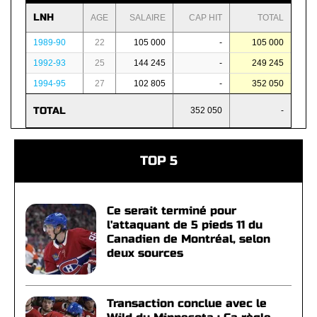
LNH
AGE
SALAIRE
CAP HIT
TOTAL
1989-90
22
105 000
-
105 000
1992-93
25
144 245
-
249 245
1994-95
27
102 805
-
352 050
TOTAL
352 050
-
TOP 5
Ce serait terminé pour
l'attaquant de 5 pieds 11 du
Canadien de Montréal, selon
deux sources
Transaction conclue avec le