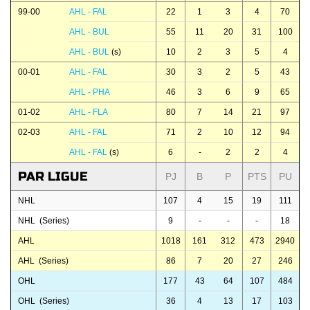
99-00
AHL - FAL
22
1
3
4
70
AHL - BUL
55
11
20
31
100
AHL - BUL
(s)
10
2
3
5
4
00-01
AHL - FAL
30
3
2
5
43
AHL - PHA
46
3
6
9
65
01-02
AHL - FLA
80
7
14
21
97
02-03
AHL - FAL
71
2
10
12
94
AHL - FAL
(s)
6
-
2
2
4
PAR LIGUE
PJ
B
P
PTS
PU
NHL
107
4
15
19
111
NHL (Series)
9
-
-
-
18
AHL
1018
161
312
473
2940
AHL (Series)
86
7
20
27
246
OHL
177
43
64
107
484
OHL (Series)
36
4
13
17
103