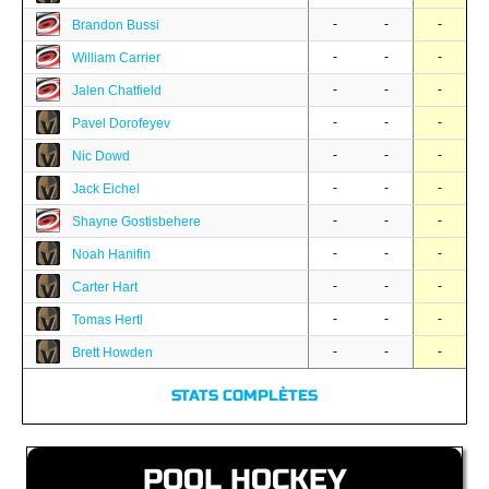
-
-
-
Brandon Bussi
-
-
-
William Carrier
-
-
-
Jalen Chatfield
-
-
-
Pavel Dorofeyev
-
-
-
Nic Dowd
-
-
-
Jack Eichel
-
-
-
Shayne Gostisbehere
-
-
-
Noah Hanifin
-
-
-
Carter Hart
-
-
-
Tomas Hertl
-
-
-
Brett Howden
STATS COMPLÈTES
POOL HOCKEY