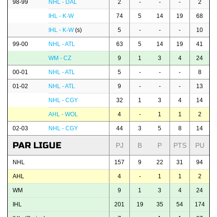
98-99
NHL - DAL
2
-
-
-
2
IHL - K-W
74
5
14
19
68
IHL - K-W
(s)
5
-
-
-
10
99-00
NHL - ATL
63
5
14
19
41
WM - CZ
9
1
3
4
24
00-01
NHL - ATL
5
-
-
-
8
01-02
NHL - ATL
9
-
-
-
13
NHL - CGY
32
1
3
4
14
AHL - WOL
4
-
1
1
2
02-03
NHL - CGY
44
3
5
8
14
PAR LIGUE
PJ
B
P
PTS
PU
NHL
157
9
22
31
94
AHL
4
-
1
1
2
WM
9
1
3
4
24
IHL
201
19
35
54
174