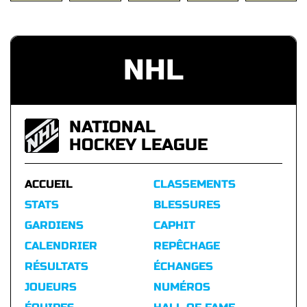
NHL
NATIONAL
HOCKEY LEAGUE
ACCUEIL
CLASSEMENTS
STATS
BLESSURES
GARDIENS
CAPHIT
CALENDRIER
REPÊCHAGE
RÉSULTATS
ÉCHANGES
JOUEURS
NUMÉROS