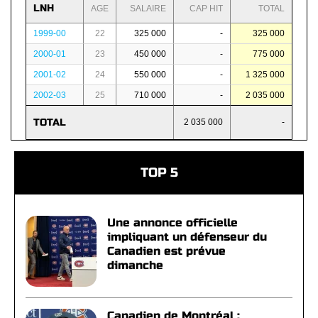
LNH
AGE
SALAIRE
CAP HIT
TOTAL
1999-00
22
325 000
-
325 000
2000-01
23
450 000
-
775 000
2001-02
24
550 000
-
1 325 000
2002-03
25
710 000
-
2 035 000
TOTAL
2 035 000
-
TOP 5
Une annonce officielle
impliquant un défenseur du
Canadien est prévue
dimanche
Canadien de Montréal :