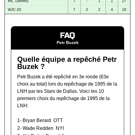
IHL (Series)
7
-
1
1
27
WJC-20
7
2
2
4
10
FAQ
Petr Buzek
Quelle équipe a repêché Petr
Buzek ?
Petr Buzek a été repêché en 3e ronde (63e
choix au total) lors du
repêchage de 1995 de la
LNH
par les Stars de Dallas. Voici les 10
premiers choix du repêchage de 1995 de la
LNH:
1-
Bryan Berard
OTT
2-
Wade Redden
NYI