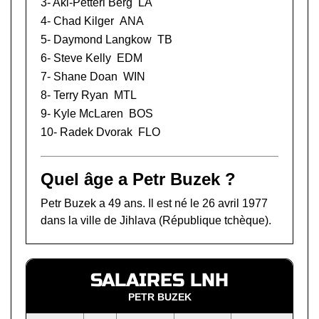
3-
Aki-Petteri Berg
LA
4-
Chad Kilger
ANA
5-
Daymond Langkow
TB
6-
Steve Kelly
EDM
7-
Shane Doan
WIN
8-
Terry Ryan
MTL
9-
Kyle McLaren
BOS
10-
Radek Dvorak
FLO
Quel âge a Petr Buzek ?
Petr Buzek a 49 ans. Il est né le 26 avril 1977
dans la ville de Jihlava (République tchèque).
SALAIRES LNH
PETR BUZEK