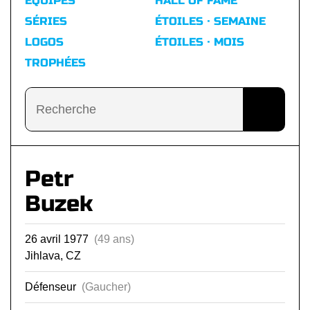
ÉQUIPES
HALL OF FAME
SÉRIES
ÉTOILES · SEMAINE
LOGOS
ÉTOILES · MOIS
TROPHÉES
Petr
Buzek
26 avril 1977
(49 ans)
Jihlava, CZ
Défenseur
(Gaucher)