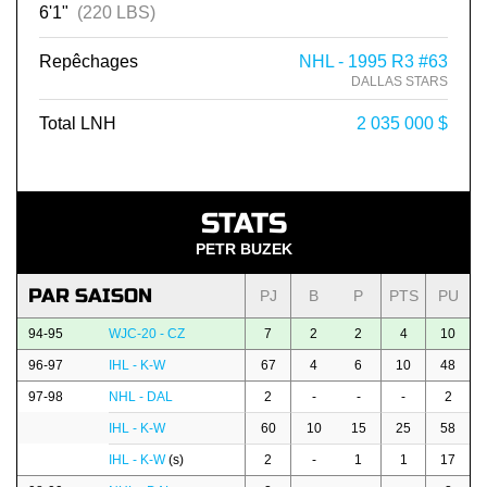
6'1"
(220 LBS)
Repêchages
NHL - 1995 R3 #63
DALLAS STARS
Total LNH
2 035 000 $
STATS
PETR BUZEK
PAR SAISON
PJ
B
P
PTS
PU
94-95
WJC-20 - CZ
7
2
2
4
10
96-97
IHL - K-W
67
4
6
10
48
97-98
NHL - DAL
2
-
-
-
2
IHL - K-W
60
10
15
25
58
IHL - K-W
(s)
2
-
1
1
17