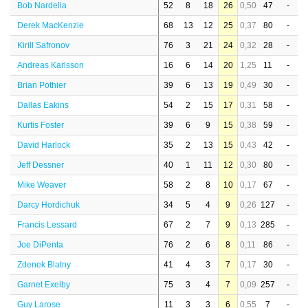
Bob Nardella
52
8
18
26
0,50
47
-
Derek MacKenzie
68
13
12
25
0,37
80
-
Kirill Safronov
76
3
21
24
0,32
28
-
Andreas Karlsson
16
6
14
20
1,25
11
-
Brian Pothier
39
6
13
19
0,49
30
-
Dallas Eakins
54
2
15
17
0,31
58
-
Kurtis Foster
39
6
9
15
0,38
59
-
David Harlock
35
2
13
15
0,43
42
-
Jeff Dessner
40
1
11
12
0,30
80
-
Mike Weaver
58
2
8
10
0,17
67
-
Darcy Hordichuk
34
5
4
9
0,26
127
-
Francis Lessard
67
2
7
9
0,13
285
-
Joe DiPenta
76
2
6
8
0,11
86
-
Zdenek Blatny
41
4
3
7
0,17
30
-
Garnet Exelby
75
3
4
7
0,09
257
-
Guy Larose
11
3
3
6
0,55
7
-