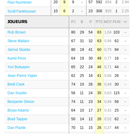
20
9
9
-
57
592
.904
2
2.94
Pasi Nurminen
10
6
2
-
23
306
.925
1
2.25
Scott Fankhouser
JOUEURS
PJ
B
P
PTS
MOY
PUN
+/-
Rob Brown
80
29
54
83
1,04
103
-
Steve Maltais
67
31
32
63
0,94
62
-
Jarrod Skalde
80
19
41
60
0,75
94
-
Kamil Piros
64
19
30
49
0,77
16
-
Yuri Butsayev
65
22
24
46
0,71
44
-
Jean-Pierre Vigier
62
25
16
41
0,66
26
-
Brett Clark
74
10
26
36
0,49
30
-
Dan Snyder
56
11
24
35
0,63
115
-
Benjamin Simon
74
11
23
34
0,46
56
-
Bryan Adams
64
10
17
27
0,42
25
-
Brad Tapper
50
14
12
26
0,52
62
-
Dan Plante
70
11
15
26
0,37
44
-