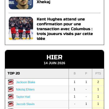
Xhekaj
Kent Hughes attend une
confirmation pour une
transaction avec Columbus :
trois joueurs visés par cette
idée
HIER
14 JUIN 2026
TOP 20
B
P
PTS
1
1
2
Jackson Blake
1
-
1
Nikolaj Ehlers
1
-
1
Taylor Hall
-
1
1
Jaccob Slavin