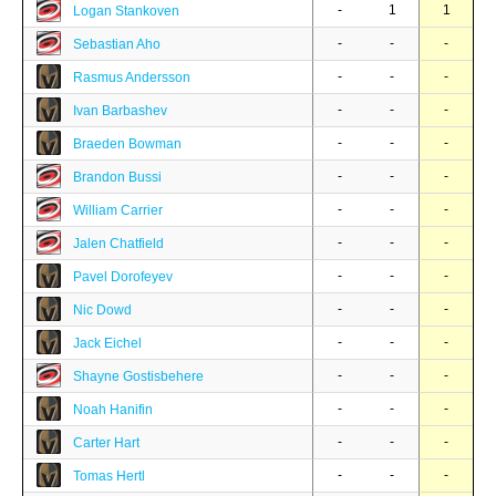
-
1
1
Logan Stankoven
-
-
-
Sebastian Aho
-
-
-
Rasmus Andersson
-
-
-
Ivan Barbashev
-
-
-
Braeden Bowman
-
-
-
Brandon Bussi
-
-
-
William Carrier
-
-
-
Jalen Chatfield
-
-
-
Pavel Dorofeyev
-
-
-
Nic Dowd
-
-
-
Jack Eichel
-
-
-
Shayne Gostisbehere
-
-
-
Noah Hanifin
-
-
-
Carter Hart
-
-
-
Tomas Hertl