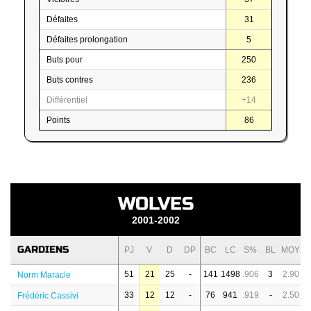
Défaites
31
Défaites prolongation
5
Buts pour
250
Buts contres
236
Différentiel
+14
Points
86
WOLVES
2001-2002
GARDIENS
PJ
V
D
DP
BC
LC
S%
BL
MOY
51
21
25
-
141
1498
.906
3
2.90
Norm Maracle
33
12
12
-
76
941
.919
-
2.50
Frédéric Cassivi