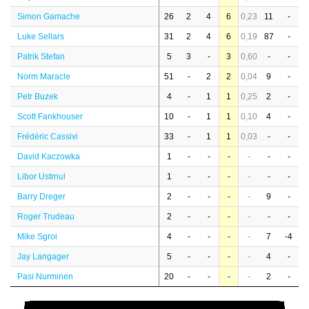
Simon Gamache
26
2
4
6
0,23
11
-
Luke Sellars
31
2
4
6
0,19
87
-
Patrik Stefan
5
3
-
3
0,60
-
-
Norm Maracle
51
-
2
2
0,04
9
-
Petr Buzek
4
-
1
1
0,25
2
-
Scott Fankhouser
10
-
1
1
0,10
4
-
Frédéric Cassivi
33
-
1
1
0,03
-
-
David Kaczowka
1
-
-
-
-
-
-
Libor Ustrnul
1
-
-
-
-
-
-
Barry Dreger
2
-
-
-
-
9
-
Roger Trudeau
2
-
-
-
-
-
-
Mike Sgroi
4
-
-
-
-
7
-4
Jay Langager
5
-
-
-
-
4
-
Pasi Nurminen
20
-
-
-
-
2
-