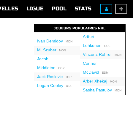
VELLES
LIGUE
POOL
STATS
JOUEURS POPULAIRES NHL
Artturi
Ivan Demidov
MON
Lehkonen
COL
M. Szuber
MON
Vinzenz Rohrer
MON
Jacob
Connor
Middleton
CGY
McDavid
EDM
Jack Roslovic
TOR
Arber Xhekaj
MON
Logan Cooley
UTA
Sasha Pastujov
MON