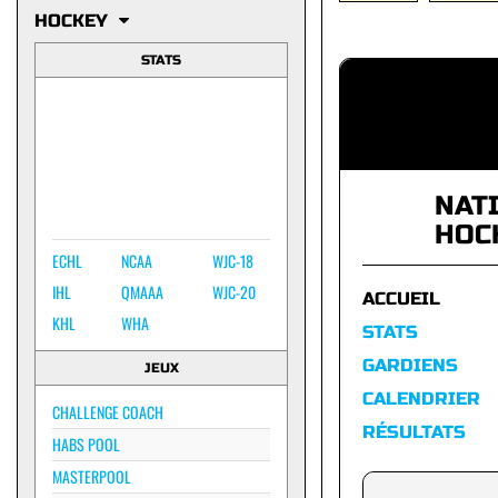
HOCKEY
STATS
NAT
HOC
ECHL
NCAA
WJC-18
IHL
QMAAA
WJC-20
ACCUEIL
KHL
WHA
STATS
GARDIENS
JEUX
CALENDRIER
CHALLENGE COACH
RÉSULTATS
HABS POOL
MASTERPOOL