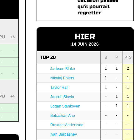
décision passée
qu'il pourrait
regretter
HIER
PU
+/-
14 JUIN 2026
-
-
TOP 20
B
P
PTS
-
-
1
1
2
Jackson Blake
-
-
1
-
1
Nikolaj Ehlers
1
-
1
Taylor Hall
PU
+/-
-
1
1
Jaccob Slavin
-
1
1
Logan Stankoven
-
-
-
-
-
Sebastian Aho
-
-
-
-
-
Rasmus Andersson
-
-
-
Ivan Barbashev