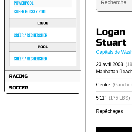
POWERPOOL
SUPER HOCKEY POOL
LIGUE
Logan
CRÉER / RECHERCHER
Stuart
POOL
Capitals de Was
CRÉER / RECHERCHER
23 avril 2008
(18
Manhattan Beach
RACING
Centre
(Gaucher
SOCCER
5'11"
(175 LBS)
Repêchages