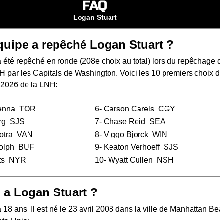
FAQ
Logan Stuart
quipe a repêché Logan Stuart ?
 été repêché en ronde (208e choix au total) lors du
repêchage 
NH
par les Capitals de Washington. Voici les 10 premiers choix 
 2026 de la LNH:
enna
TOR
6-
Carson Carels
CGY
rg
SJS
7-
Chase Reid
SEA
otra
VAN
8-
Viggo Bjorck
WIN
olph
BUF
9-
Keaton Verhoeff
SJS
ts
NYR
10-
Wyatt Cullen
NSH
 a Logan Stuart ?
 18 ans. Il est né le 23 avril 2008 dans la ville de Manhattan B