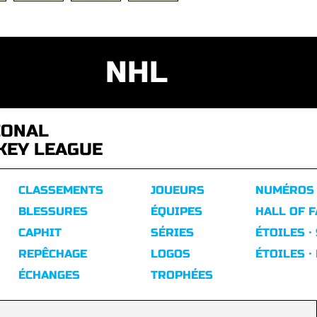
NHL
IONAL
KEY LEAGUE
CLASSEMENTS
JOUEURS
NUMÉROS
BLESSURES
ÉQUIPES
HALL OF 
CAPHIT
SÉRIES
ÉTOILES ·
REPÊCHAGE
LOGOS
ÉTOILES ·
ÉCHANGES
TROPHÉES