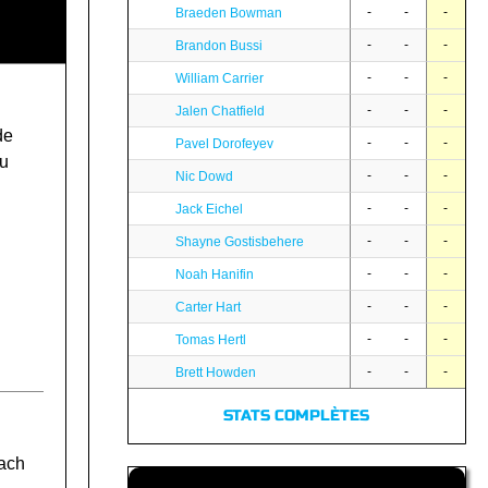
-
-
-
Braeden Bowman
-
-
-
Brandon Bussi
-
-
-
William Carrier
-
-
-
Jalen Chatfield
de
-
-
-
Pavel Dorofeyev
du
-
-
-
Nic Dowd
-
-
-
Jack Eichel
-
-
-
Shayne Gostisbehere
-
-
-
Noah Hanifin
-
-
-
Carter Hart
-
-
-
Tomas Hertl
-
-
-
Brett Howden
STATS COMPLÈTES
each