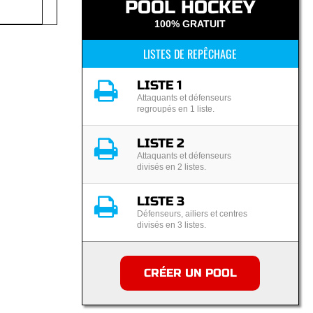
POOL HOCKEY
100% GRATUIT
LISTES DE REPÊCHAGE
LISTE 1
Attaquants et défenseurs
regroupés en 1 liste.
LISTE 2
Attaquants et défenseurs
divisés en 2 listes.
LISTE 3
Défenseurs, ailiers et centres
divisés en 3 listes.
CRÉER UN POOL