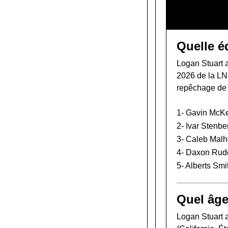
Quelle é
Logan Stuart a
2026 de la L
repêchage de
1-
Gavin McK
2-
Ivar Stenbe
3-
Caleb Malh
4-
Daxon Rud
5-
Alberts Smi
Quel âge
Logan Stuart a