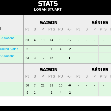
STATS
LOGAN STUART
SAISON
SÉRIES
N
PJ
B
P
PTS
PU
+/-
PJ
B
P
PTS
SA National
33
4
10
14
10
-17
-
-
-
-
United States
5
1
-
1
4
-2
-
-
-
-
SA National
23
3
12
15
-
+11
-
-
-
-
SAISON
SÉRIES
PJ
B
P
PTS
PU
+/-
PJ
B
P
PTS
56
7
22
29
10
-6
-
-
-
-
5
1
-
1
4
-2
-
-
-
-