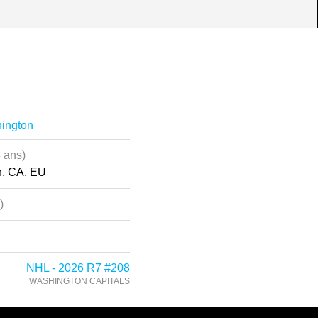
hington
 ans)
, CA, EU
)
NHL - 2026 R7 #208
WASHINGTON CAPITALS