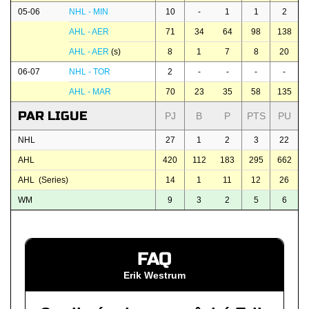
05-06
NHL - MIN
10
-
1
1
2
AHL - AER
71
34
64
98
138
AHL - AER
(s)
8
1
7
8
20
06-07
NHL - TOR
2
-
-
-
-
AHL - MAR
70
23
35
58
135
PAR LIGUE
PJ
B
P
PTS
PU
NHL
27
1
2
3
22
AHL
420
112
183
295
662
AHL (Series)
14
1
11
12
26
WM
9
3
2
5
6
FAQ
Erik Westrum