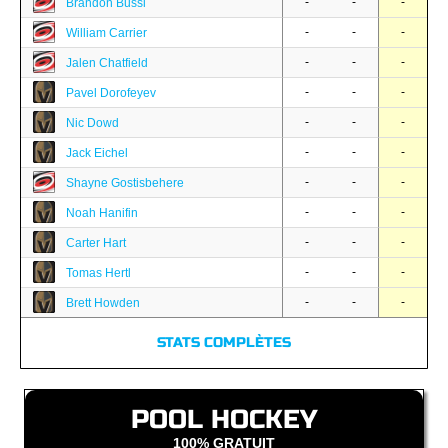
-
-
-
Brandon Bussi
-
-
-
William Carrier
-
-
-
Jalen Chatfield
-
-
-
Pavel Dorofeyev
-
-
-
Nic Dowd
-
-
-
Jack Eichel
-
-
-
Shayne Gostisbehere
-
-
-
Noah Hanifin
-
-
-
Carter Hart
-
-
-
Tomas Hertl
-
-
-
Brett Howden
STATS COMPLÈTES
POOL HOCKEY
100% GRATUIT