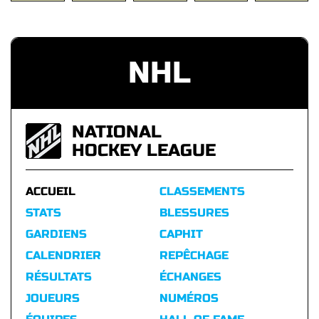
NHL
NATIONAL
HOCKEY LEAGUE
ACCUEIL
CLASSEMENTS
STATS
BLESSURES
GARDIENS
CAPHIT
CALENDRIER
REPÊCHAGE
RÉSULTATS
ÉCHANGES
JOUEURS
NUMÉROS