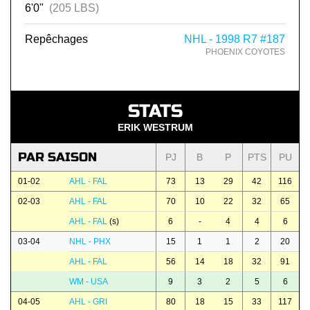
6'0"
(205 LBS)
Repêchages
NHL - 1998 R7 #187
PHOENIX COYOTES
STATS
ERIK WESTRUM
PAR SAISON
PJ
B
P
PTS
PU
01-02
AHL - FAL
73
13
29
42
116
02-03
AHL - FAL
70
10
22
32
65
AHL - FAL
(s)
6
-
4
4
6
03-04
NHL - PHX
15
1
1
2
20
AHL - FAL
56
14
18
32
91
WM - USA
9
3
2
5
6
04-05
AHL - GRI
80
18
15
33
117