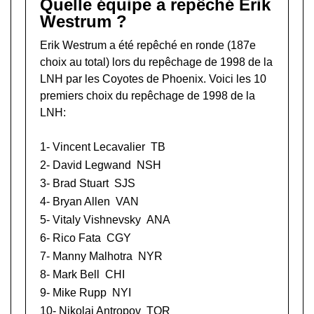
Quelle équipe a repêché Erik
Westrum ?
Erik Westrum a été repêché en ronde (187e
choix au total) lors du
repêchage de 1998 de la
LNH
par les Coyotes de Phoenix. Voici les 10
premiers choix du repêchage de 1998 de la
LNH:
1-
Vincent Lecavalier
TB
2-
David Legwand
NSH
3-
Brad Stuart
SJS
4-
Bryan Allen
VAN
5-
Vitaly Vishnevsky
ANA
6-
Rico Fata
CGY
7-
Manny Malhotra
NYR
8-
Mark Bell
CHI
9-
Mike Rupp
NYI
10-
Nikolai Antropov
TOR