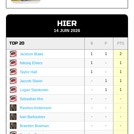
HIER
14 JUIN 2026
TOP 20
B
P
PTS
1
1
2
Jackson Blake
1
-
1
Nikolaj Ehlers
1
-
1
Taylor Hall
-
1
1
Jaccob Slavin
-
1
1
Logan Stankoven
-
-
-
Sebastian Aho
-
-
-
Rasmus Andersson
-
-
-
Ivan Barbashev
-
-
-
Braeden Bowman