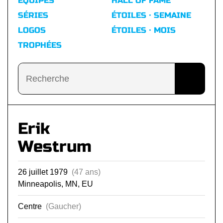
ÉQUIPES
HALL OF FAME
SÉRIES
ÉTOILES · SEMAINE
LOGOS
ÉTOILES · MOIS
TROPHÉES
Erik
Westrum
26 juillet 1979
(47 ans)
Minneapolis, MN, EU
Centre
(Gaucher)