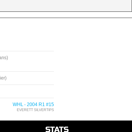
ans)
ier)
WHL - 2004 R1 #15
EVERETT SILVERTIPS
STATS