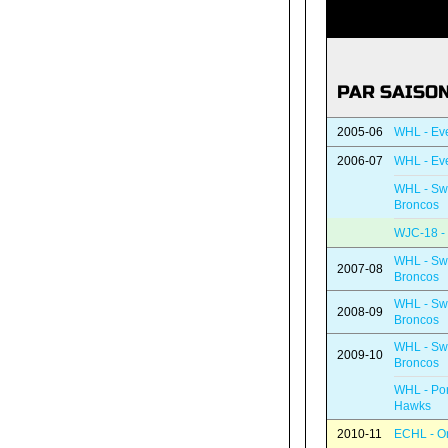
PAR SAISO
2005-06
WHL - Ever
2006-07
WHL - Ever
WHL - Swi
Broncos
WJC-18 -
WHL - Swi
2007-08
Broncos
WHL - Swi
2008-09
Broncos
WHL - Swi
2009-10
Broncos
WHL - Por
Hawks
2010-11
ECHL - On