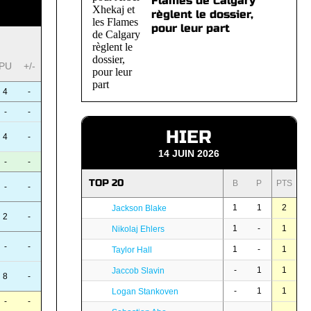
Flames de Calgary
règlent le dossier,
pour leur part
PU
+/-
4
-
-
-
HIER
4
-
14 JUIN 2026
-
-
TOP 20
B
P
PTS
-
-
1
1
2
Jackson Blake
2
-
1
-
1
Nikolaj Ehlers
-
-
1
-
1
Taylor Hall
-
1
1
Jaccob Slavin
8
-
-
1
1
Logan Stankoven
-
-