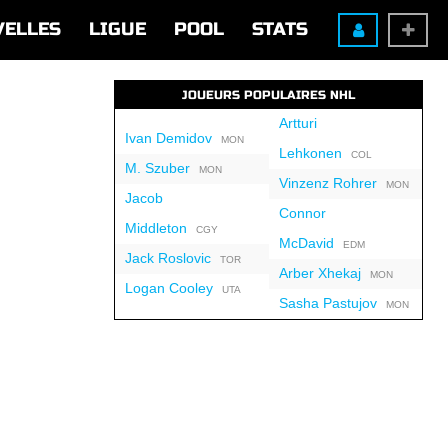
VELLES
LIGUE
POOL
STATS
JOUEURS POPULAIRES NHL
Artturi
Ivan Demidov
MON
Lehkonen
COL
M. Szuber
MON
Vinzenz Rohrer
MON
Jacob
Connor
Middleton
CGY
McDavid
EDM
Jack Roslovic
TOR
Arber Xhekaj
MON
Logan Cooley
UTA
Sasha Pastujov
MON