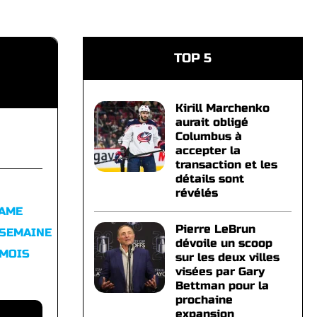
TOP 5
Kirill Marchenko
aurait obligé
Columbus à
accepter la
transaction et les
détails sont
révélés
FAME
Pierre LeBrun
 SEMAINE
dévoile un scoop
 MOIS
sur les deux villes
visées par Gary
Bettman pour la
prochaine
expansion