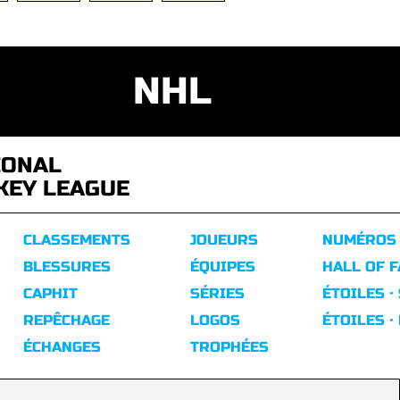
NHL
IONAL
KEY LEAGUE
CLASSEMENTS
JOUEURS
NUMÉROS
BLESSURES
ÉQUIPES
HALL OF 
CAPHIT
SÉRIES
ÉTOILES ·
REPÊCHAGE
LOGOS
ÉTOILES ·
ÉCHANGES
TROPHÉES