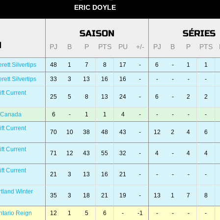
ERIC DOYLE
SAISON
SÉRIES
N
PJ
B
P
PTS
PU
+/-
PJ
B
P
PTS
ett Silvertips
48
1
7
8
17
-
6
-
1
1
ett Silvertips
33
3
13
16
16
-
-
-
-
-
ft Current
25
5
8
13
24
-
6
-
2
2
 Canada
6
-
1
1
4
-
-
-
-
-
ft Current
70
10
38
48
43
-
12
2
4
6
ft Current
71
12
43
55
32
-
4
-
4
4
ft Current
21
3
13
16
21
-
-
-
-
-
tland Winter
35
3
18
21
19
-
13
1
7
8
tario Reign
12
1
5
6
-
-1
-
-
-
-