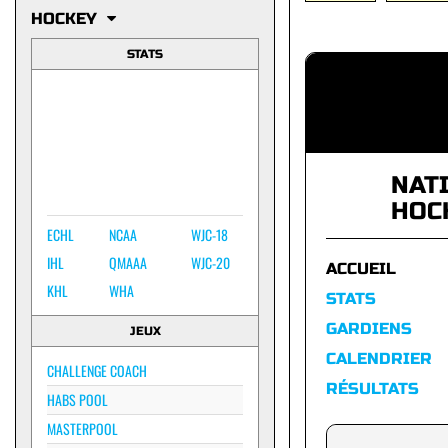
HOCKEY
STATS
NAT
HOC
ECHL
NCAA
WJC-18
IHL
QMAAA
WJC-20
ACCUEIL
KHL
WHA
STATS
GARDIENS
JEUX
CALENDRIER
CHALLENGE COACH
RÉSULTATS
HABS POOL
MASTERPOOL