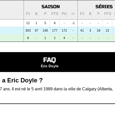
SAISON
SÉRIES
PJ
B
P
PTS
PU
+/-
PJ
B
P
PTS
12
1
5
6
-
-1
-
-
-
-
303
37
140
177
172
-
41
3
18
21
6
-
1
1
4
-
-
-
-
-
FAQ
Eric Doyle
 a Eric Doyle ?
 ans. Il est né le 5 avril 1989 dans la ville de Calgary (Alberta,