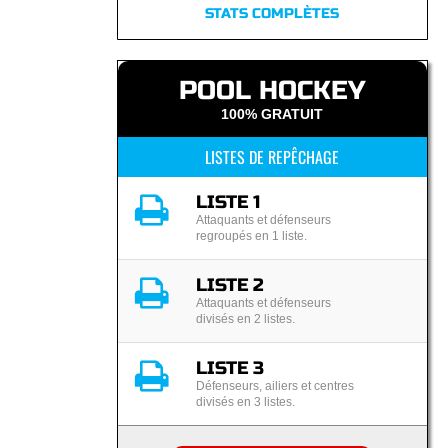
STATS COMPLÈTES
POOL HOCKEY
100% GRATUIT
LISTES DE REPÊCHAGE
LISTE 1
Attaquants et défenseurs
regroupés en 1 liste.
LISTE 2
Attaquants et défenseurs
divisés en 2 listes.
LISTE 3
Défenseurs, ailiers et centres
divisés en 3 listes.