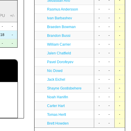
-
-
-
Sebastian Aho
-
-
-
Rasmus Andersson
PU
+/-
-
-
-
Ivan Barbashev
-
-
-
-
-
Braeden Bowman
18
-
-
-
-
Brandon Bussi
-
-
-
-
-
William Carrier
-
-
-
Jalen Chatfield
-
-
-
Pavel Dorofeyev
-
-
-
Nic Dowd
-
-
-
Jack Eichel
-
-
-
Shayne Gostisbehere
-
-
-
Noah Hanifin
-
-
-
Carter Hart
-
-
-
Tomas Hertl
-
-
-
Brett Howden