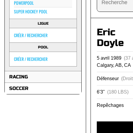
POWERPOOL
SUPER HOCKEY POOL
LIGUE
Eric
CRÉER / RECHERCHER
Doyle
POOL
5 avril 1989
(37 
CRÉER / RECHERCHER
Calgary, AB, CA
RACING
Défenseur
(Droit
SOCCER
6'3"
(180 LBS)
Repêchages