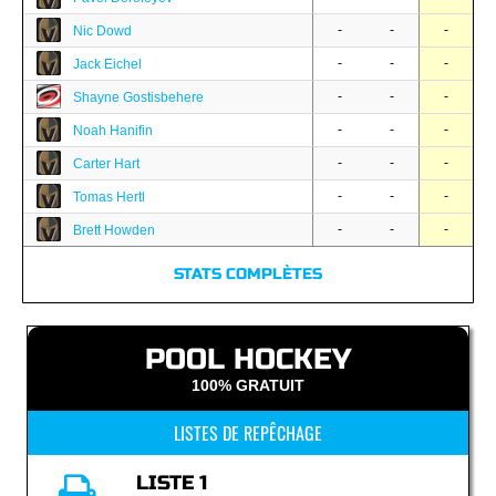
-
-
-
Nic Dowd
-
-
-
Jack Eichel
-
-
-
Shayne Gostisbehere
-
-
-
Noah Hanifin
-
-
-
Carter Hart
-
-
-
Tomas Hertl
-
-
-
Brett Howden
STATS COMPLÈTES
POOL HOCKEY
100% GRATUIT
LISTES DE REPÊCHAGE
LISTE 1