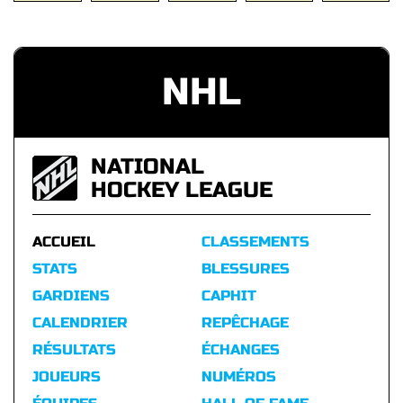
NHL
NATIONAL
HOCKEY LEAGUE
ACCUEIL
CLASSEMENTS
STATS
BLESSURES
GARDIENS
CAPHIT
CALENDRIER
REPÊCHAGE
RÉSULTATS
ÉCHANGES
JOUEURS
NUMÉROS