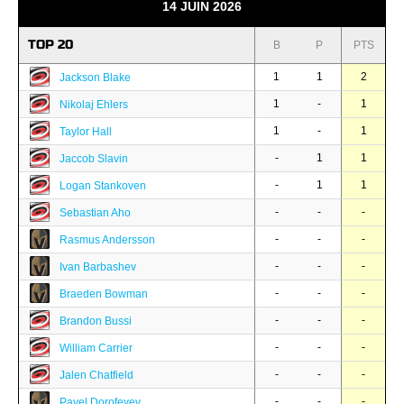
14 JUIN 2026
TOP 20
B
P
PTS
1
1
2
Jackson Blake
1
-
1
Nikolaj Ehlers
1
-
1
Taylor Hall
-
1
1
Jaccob Slavin
-
1
1
Logan Stankoven
-
-
-
Sebastian Aho
-
-
-
Rasmus Andersson
-
-
-
Ivan Barbashev
-
-
-
Braeden Bowman
-
-
-
Brandon Bussi
-
-
-
William Carrier
-
-
-
Jalen Chatfield
-
-
-
Pavel Dorofeyev