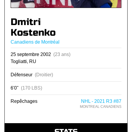
Dmitri
Kostenko
Canadiens de Montréal
25 septembre 2002
(23 ans)
Togliatti, RU
Défenseur
(Droitier)
6'0"
(170 LBS)
Repêchages
NHL - 2021 R3 #87
MONTREAL CANADIENS
STATS