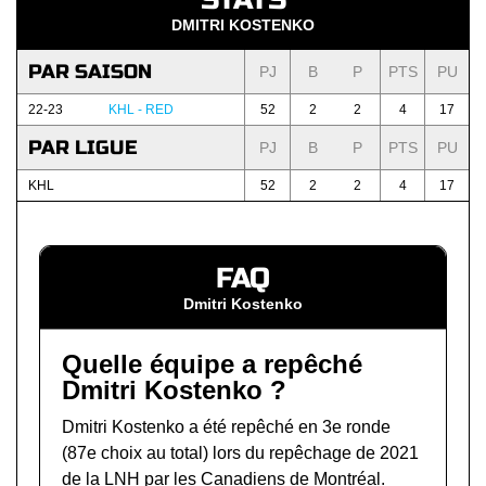
DMITRI KOSTENKO
PAR SAISON
PJ
B
P
PTS
PU
22-23
KHL - RED
52
2
2
4
17
PAR LIGUE
PJ
B
P
PTS
PU
KHL
52
2
2
4
17
FAQ
Dmitri Kostenko
Quelle équipe a repêché
Dmitri Kostenko ?
Dmitri Kostenko a été repêché en 3e ronde
(87e choix au total) lors du
repêchage de 2021
de la LNH
par les Canadiens de Montréal.