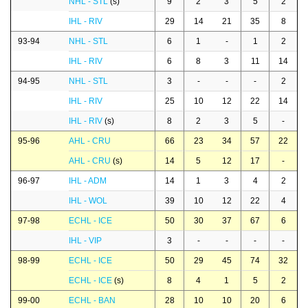
NHL - STL
(s)
9
2
3
5
2
IHL - RIV
29
14
21
35
8
93-94
NHL - STL
6
1
-
1
2
IHL - RIV
6
8
3
11
14
94-95
NHL - STL
3
-
-
-
2
IHL - RIV
25
10
12
22
14
IHL - RIV
(s)
8
2
3
5
-
95-96
AHL - CRU
66
23
34
57
22
AHL - CRU
(s)
14
5
12
17
-
96-97
IHL - ADM
14
1
3
4
2
IHL - WOL
39
10
12
22
4
97-98
ECHL - ICE
50
30
37
67
6
IHL - VIP
3
-
-
-
-
98-99
ECHL - ICE
50
29
45
74
32
ECHL - ICE
(s)
8
4
1
5
2
99-00
ECHL - BAN
28
10
10
20
6