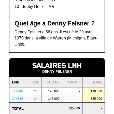
10-
Bobby Holik
HAR
Quel âge a Denny Felsner ?
Denny Felsner a 56 ans. Il est né le 29 avril
1970 dans la ville de Warren (Michigan, États-
Unis).
SALAIRES LNH
DENNY FELSNER
LNH
AGE
SALAIRE
CAP HIT
TOTAL
1992-93
22
190 000
-
190 000
1994-95
24
145 000
-
335 000
TOTAL
335 000
-