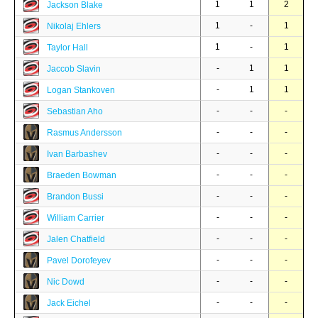
1
1
2
Jackson Blake
1
-
1
Nikolaj Ehlers
1
-
1
Taylor Hall
-
1
1
Jaccob Slavin
-
1
1
Logan Stankoven
-
-
-
Sebastian Aho
-
-
-
Rasmus Andersson
-
-
-
Ivan Barbashev
-
-
-
Braeden Bowman
-
-
-
Brandon Bussi
-
-
-
William Carrier
-
-
-
Jalen Chatfield
-
-
-
Pavel Dorofeyev
-
-
-
Nic Dowd
-
-
-
Jack Eichel