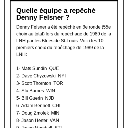
Quelle équipe a repêché
Denny Felsner ?
Denny Felsner a été repêché en 3e ronde (55e
choix au total) lors du
repêchage de 1989 de la
LNH
par les Blues de St-Louis. Voici les 10
premiers choix du repêchage de 1989 de la
LNH:
1-
Mats Sundin
QUE
2-
Dave Chyzowski
NYI
3-
Scott Thornton
TOR
4-
Stu Barnes
WIN
5-
Bill Guerin
NJD
6-
Adam Bennett
CHI
7-
Doug Zmolek
MIN
8-
Jason Herter
VAN
9-
Jason Marshall
STL