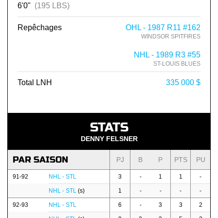
6'0"
(195 LBS)
Repêchages
OHL - 1987 R11 #162
WINDSOR SPITFIRES
NHL - 1989 R3 #55
ST-LOUIS BLUES
Total LNH
335 000 $
STATS
DENNY FELSNER
PAR SAISON
PJ
B
P
PTS
PU
91-92
NHL - STL
3
-
1
1
-
NHL - STL
(s)
1
-
-
-
-
92-93
NHL - STL
6
-
3
3
2