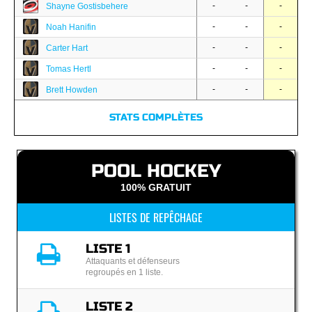
-
-
-
Shayne Gostisbehere
-
-
-
Noah Hanifin
-
-
-
Carter Hart
-
-
-
Tomas Hertl
-
-
-
Brett Howden
STATS COMPLÈTES
POOL HOCKEY
100% GRATUIT
LISTES DE REPÊCHAGE
LISTE 1
Attaquants et défenseurs
regroupés en 1 liste.
LISTE 2