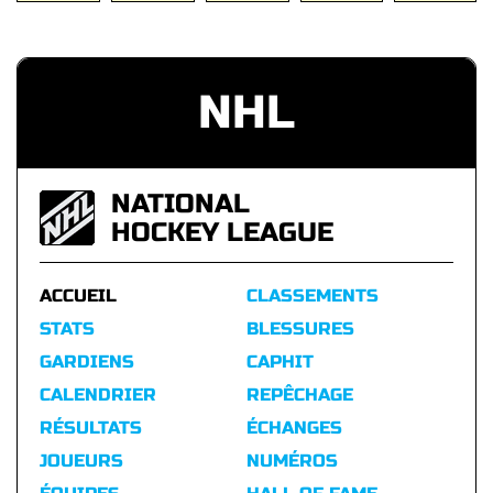
NHL
NATIONAL
HOCKEY LEAGUE
ACCUEIL
CLASSEMENTS
STATS
BLESSURES
GARDIENS
CAPHIT
CALENDRIER
REPÊCHAGE
RÉSULTATS
ÉCHANGES
JOUEURS
NUMÉROS