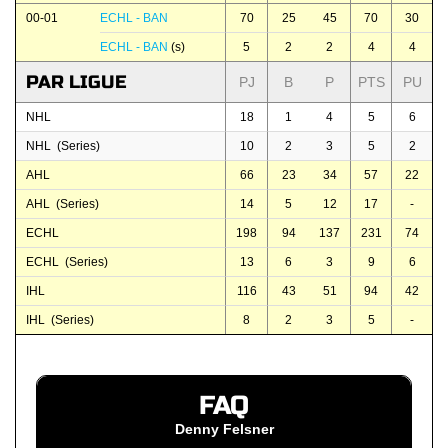
00-01
ECHL - BAN
70
25
45
70
30
ECHL - BAN
(s)
5
2
2
4
4
PAR LIGUE
PJ
B
P
PTS
PU
NHL
18
1
4
5
6
NHL (Series)
10
2
3
5
2
AHL
66
23
34
57
22
AHL (Series)
14
5
12
17
-
ECHL
198
94
137
231
74
ECHL (Series)
13
6
3
9
6
IHL
116
43
51
94
42
IHL (Series)
8
2
3
5
-
FAQ
Denny Felsner