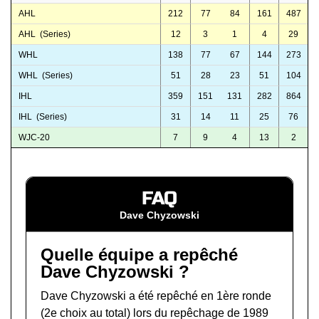
AHL
212
77
84
161
487
AHL (Series)
12
3
1
4
29
WHL
138
77
67
144
273
WHL (Series)
51
28
23
51
104
IHL
359
151
131
282
864
IHL (Series)
31
14
11
25
76
WJC-20
7
9
4
13
2
FAQ
Dave Chyzowski
Quelle équipe a repêché
Dave Chyzowski ?
Dave Chyzowski a été repêché en 1ère ronde
(2e choix au total) lors du
repêchage de 1989