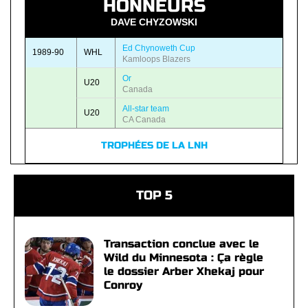
HONNEURS
DAVE CHYZOWSKI
Ed Chynoweth Cup
1989-90
WHL
Kamloops Blazers
Or
U20
Canada
All-star team
U20
CA Canada
TROPHÉES DE LA LNH
TOP 5
Transaction conclue avec le
Wild du Minnesota : Ça règle
le dossier Arber Xhekaj pour
Conroy