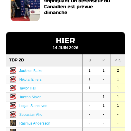
impliquant un défenseur du
Canadien est prévue
dimanche
HIER
14 JUIN 2026
TOP 20
B
P
PTS
1
1
2
Jackson Blake
1
-
1
Nikolaj Ehlers
1
-
1
Taylor Hall
-
1
1
Jaccob Slavin
-
1
1
Logan Stankoven
-
-
-
Sebastian Aho
-
-
-
Rasmus Andersson