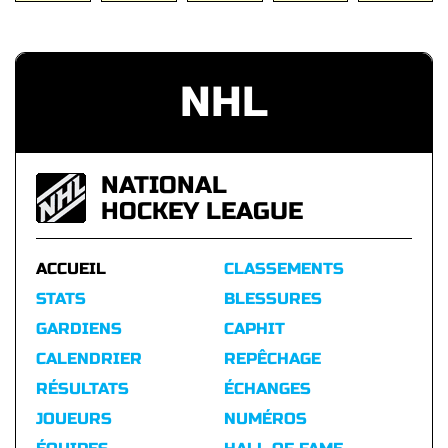
NHL
NATIONAL
HOCKEY LEAGUE
ACCUEIL
CLASSEMENTS
STATS
BLESSURES
GARDIENS
CAPHIT
CALENDRIER
REPÊCHAGE
RÉSULTATS
ÉCHANGES
JOUEURS
NUMÉROS