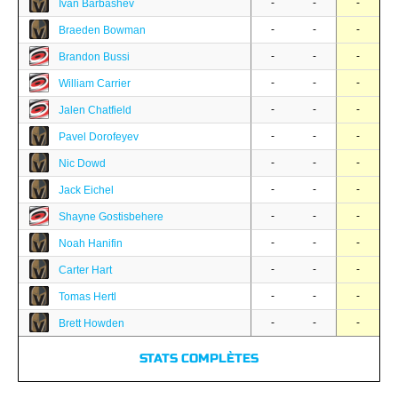
-
-
-
Ivan Barbashev
-
-
-
Braeden Bowman
-
-
-
Brandon Bussi
-
-
-
William Carrier
-
-
-
Jalen Chatfield
-
-
-
Pavel Dorofeyev
-
-
-
Nic Dowd
-
-
-
Jack Eichel
-
-
-
Shayne Gostisbehere
-
-
-
Noah Hanifin
-
-
-
Carter Hart
-
-
-
Tomas Hertl
-
-
-
Brett Howden
STATS COMPLÈTES