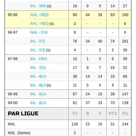
IHL - WIN
(s)
16
9
5
14
27
95-96
AHL - RED
80
44
39
83
160
AHL - RED
(s)
3
-
-
-
6
96-97
NHL - CHI
8
-
-
-
6
IHL - ICE
76
34
40
74
261
IHL - ICE
(s)
4
-
2
2
38
97-98
IHL - DRA
10
1
5
6
39
IHL - SOL
17
9
7
16
32
IHL - BLA
38
19
14
33
88
IHL - BLA
(s)
11
5
4
9
11
98-99
IHL - BLA
67
24
15
39
147
99-00
IHL - BLA
81
37
33
70
138
PAR LIGUE
PJ
B
P
PTS
PU
NHL
126
15
16
31
144
NHL (Series)
2
-
-
-
-