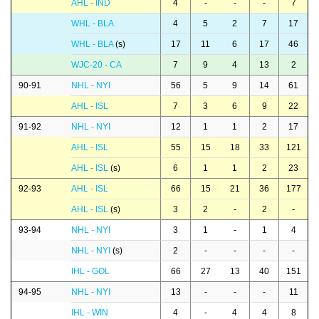
AHL - IND
4
-
-
-
7
WHL - BLA
4
5
2
7
17
WHL - BLA
(s)
17
11
6
17
46
WJC-20 - CA
7
9
4
13
2
90-91
NHL - NYI
56
5
9
14
61
AHL - ISL
7
3
6
9
22
91-92
NHL - NYI
12
1
1
2
17
AHL - ISL
55
15
18
33
121
AHL - ISL
(s)
6
1
1
2
23
92-93
AHL - ISL
66
15
21
36
177
AHL - ISL
(s)
3
2
-
2
-
93-94
NHL - NYI
3
1
-
1
4
NHL - NYI
(s)
2
-
-
-
-
IHL - GOL
66
27
13
40
151
94-95
NHL - NYI
13
-
-
-
11
IHL - WIN
4
-
4
4
8