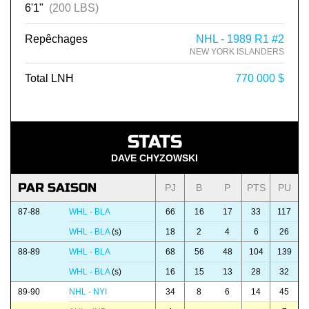
6'1"
(200 LBS)
Repêchages
NHL - 1989 R1 #2
NEW YORK ISLANDERS
Total LNH
770 000 $
STATS
DAVE CHYZOWSKI
PAR SAISON
PJ
B
P
PTS
PU
87-88
WHL - BLA
66
16
17
33
117
WHL - BLA
(s)
18
2
4
6
26
88-89
WHL - BLA
68
56
48
104
139
WHL - BLA
(s)
16
15
13
28
32
89-90
NHL - NYI
34
8
6
14
45