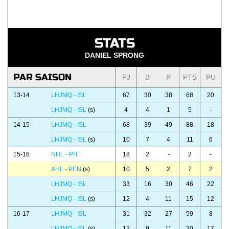
STATS
DANIEL SPRONG
PAR SAISON
PJ
B
P
PTS
PU
13-14
LHJMQ - ISL
67
30
38
68
20
LHJMQ - ISL
(s)
4
4
1
5
-
14-15
LHJMQ - ISL
68
39
49
88
18
LHJMQ - ISL
(s)
10
7
4
11
6
15-16
NHL - PIT
18
2
-
2
-
AHL - PEN
(s)
10
5
2
7
2
LHJMQ - ISL
33
16
30
46
22
LHJMQ - ISL
(s)
12
4
11
15
12
16-17
LHJMQ - ISL
31
32
27
59
8
LHJMQ - ISL
(s)
12
9
11
20
17