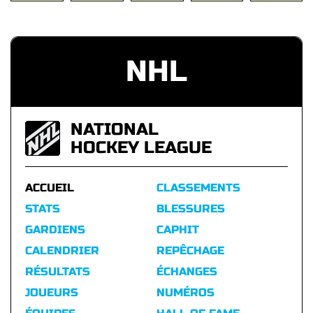
NHL
NATIONAL
HOCKEY LEAGUE
ACCUEIL
CLASSEMENTS
STATS
BLESSURES
GARDIENS
CAPHIT
CALENDRIER
REPÊCHAGE
RÉSULTATS
ÉCHANGES
JOUEURS
NUMÉROS