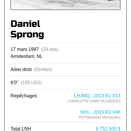
Daniel
Sprong
17 mars 1997
(29 ans)
Amsterdam, NL
Ailier droit
(Droitier)
6'0"
(195 LBS)
Repêchages
LHJMQ - 2013 R1 #13
CHARLOTTETOWN ISLANDERS
NHL - 2015 R2 #46
PITTSBURGH PENGUINS
Total LNH
8 752 500 $