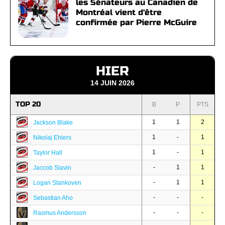
les Sénateurs au Canadien de
Montréal vient d'être
confirmée par Pierre McGuire
HIER
14 JUIN 2026
TOP 20
B
P
PTS
1
1
2
Jackson Blake
1
-
1
Nikolaj Ehlers
1
-
1
Taylor Hall
-
1
1
Jaccob Slavin
-
1
1
Logan Stankoven
-
-
-
Sebastian Aho
-
-
-
Rasmus Andersson