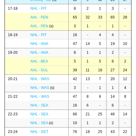
17-18
NHL - PIT
8
2
1
3
-
AHL - PEN
65
32
33
65
28
AHL - PEN
(s)
3
1
-
1
-
18-19
NHL - PIT
16
-
4
4
-
NHL - ANA
47
14
5
19
10
19-20
NHL - ANA
8
1
1
2
-
AHL - BEA
5
1
5
6
2
AHL - GUL
39
11
16
27
24
20-21
NHL - WAS
42
13
7
20
12
NHL - WAS
(s)
3
-
1
1
4
21-22
NHL - WAS
47
8
6
14
8
NHL - SEA
16
6
-
6
-
22-23
NHL - SEA
66
21
25
46
14
NHL - SEA
(s)
10
1
1
2
-
23-24
NHL - DET
76
18
25
43
22