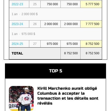
2022-23
25
750 000
750 000
5 777 500
1 an · 2 000 000 $
2023-24
26
2 000 000
2 000 000
7 777 500
1 an · 975 000 $
2024-25
27
975 000
975 000
8 752 500
TOTAL
8 752 500
8 752 500
TOP 5
Kirill Marchenko aurait obligé
Columbus à accepter la
transaction et les détails sont
révélés