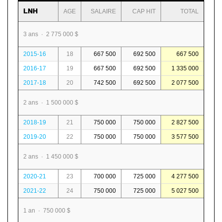
LNH
AGE
SALAIRE
CAP HIT
TOTAL
3 ans · 2 775 000 $
2015-16
18
667 500
692 500
667 500
2016-17
19
667 500
692 500
1 335 000
2017-18
20
742 500
692 500
2 077 500
2 ans · 1 500 000 $
2018-19
21
750 000
750 000
2 827 500
2019-20
22
750 000
750 000
3 577 500
2 ans · 1 450 000 $
2020-21
23
700 000
725 000
4 277 500
2021-22
24
750 000
725 000
5 027 500
1 an · 750 000 $