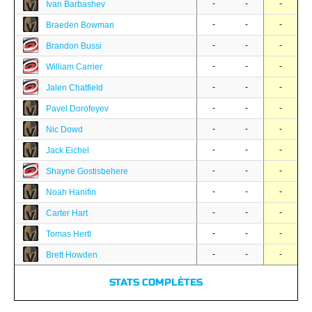
-
-
-
Ivan Barbashev
-
-
-
Braeden Bowman
-
-
-
Brandon Bussi
-
-
-
William Carrier
-
-
-
Jalen Chatfield
-
-
-
Pavel Dorofeyev
-
-
-
Nic Dowd
-
-
-
Jack Eichel
-
-
-
Shayne Gostisbehere
-
-
-
Noah Hanifin
-
-
-
Carter Hart
-
-
-
Tomas Hertl
-
-
-
Brett Howden
STATS COMPLÈTES