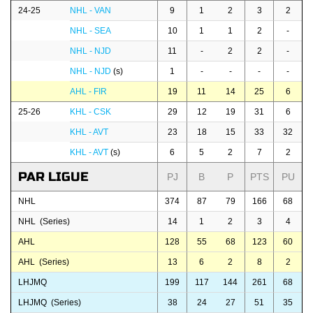
24-25
NHL - VAN
9
1
2
3
2
NHL - SEA
10
1
1
2
-
NHL - NJD
11
-
2
2
-
NHL - NJD
(s)
1
-
-
-
-
AHL - FIR
19
11
14
25
6
25-26
KHL - CSK
29
12
19
31
6
KHL - AVT
23
18
15
33
32
KHL - AVT
(s)
6
5
2
7
2
PAR LIGUE
PJ
B
P
PTS
PU
NHL
374
87
79
166
68
NHL (Series)
14
1
2
3
4
AHL
128
55
68
123
60
AHL (Series)
13
6
2
8
2
LHJMQ
199
117
144
261
68
LHJMQ (Series)
38
24
27
51
35