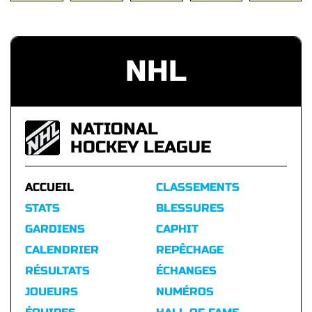
NHL
NATIONAL
HOCKEY LEAGUE
ACCUEIL
CLASSEMENTS
STATS
BLESSURES
GARDIENS
CAPHIT
CALENDRIER
REPÊCHAGE
RÉSULTATS
ÉCHANGES
JOUEURS
NUMÉROS