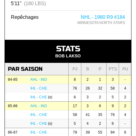
5'11"
(180 LBS)
Repêchages
NHL - 1980 R9 #184
MINNESOTA NORTH STARS
STATS
BOB LAKSO
PAR SAISON
PJ
B
P
PTS
PU
84-85
AHL - IND
8
2
1
3
-
IHL - CHE
76
26
32
58
4
IHL - CHE
(s)
6
3
2
5
2
85-86
AHL - IND
17
3
6
9
2
IHL - CHE
58
41
35
76
4
IHL - CHE
(s)
5
4
2
6
-
86-87
IHL - CHE
79
39
55
94
6