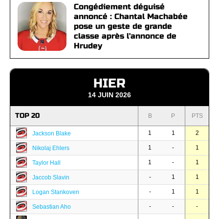
Congédiement déguisé
annoncé : Chantal Machabée
pose un geste de grande
classe après l'annonce de
Hrudey
HIER
14 JUIN 2026
TOP 20
B
P
PTS
1
1
2
Jackson Blake
1
-
1
Nikolaj Ehlers
1
-
1
Taylor Hall
-
1
1
Jaccob Slavin
-
1
1
Logan Stankoven
-
-
-
Sebastian Aho