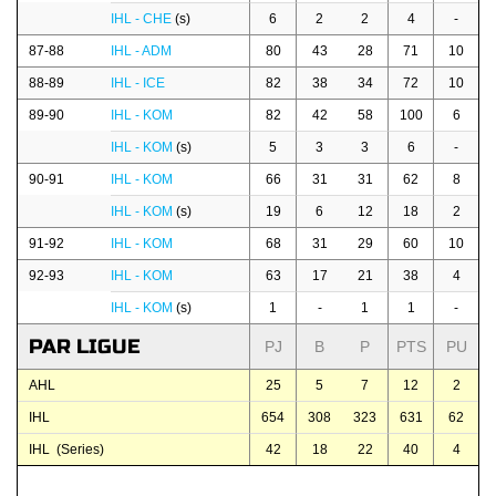
IHL - CHE
(s)
6
2
2
4
-
87-88
IHL - ADM
80
43
28
71
10
88-89
IHL - ICE
82
38
34
72
10
89-90
IHL - KOM
82
42
58
100
6
IHL - KOM
(s)
5
3
3
6
-
90-91
IHL - KOM
66
31
31
62
8
IHL - KOM
(s)
19
6
12
18
2
91-92
IHL - KOM
68
31
29
60
10
92-93
IHL - KOM
63
17
21
38
4
IHL - KOM
(s)
1
-
1
1
-
PAR LIGUE
PJ
B
P
PTS
PU
AHL
25
5
7
12
2
IHL
654
308
323
631
62
IHL (Series)
42
18
22
40
4