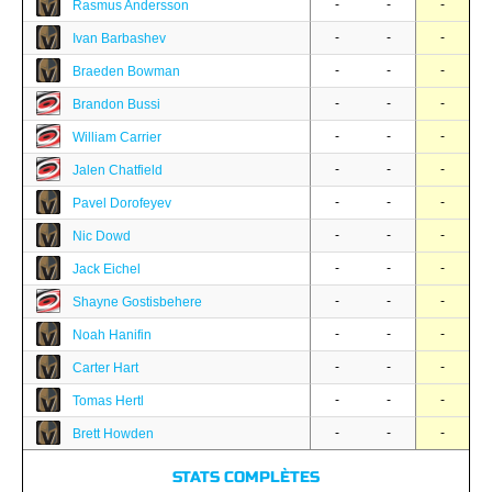
-
-
-
Rasmus Andersson
-
-
-
Ivan Barbashev
-
-
-
Braeden Bowman
-
-
-
Brandon Bussi
-
-
-
William Carrier
-
-
-
Jalen Chatfield
-
-
-
Pavel Dorofeyev
-
-
-
Nic Dowd
-
-
-
Jack Eichel
-
-
-
Shayne Gostisbehere
-
-
-
Noah Hanifin
-
-
-
Carter Hart
-
-
-
Tomas Hertl
-
-
-
Brett Howden
STATS COMPLÈTES