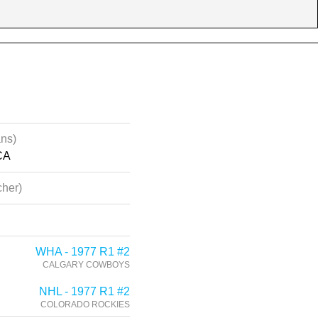
ans)
CA
her)
WHA - 1977 R1 #2
CALGARY COWBOYS
NHL - 1977 R1 #2
COLORADO ROCKIES