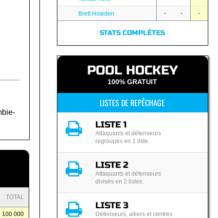
-
-
-
Brett Howden
STATS COMPLÈTES
POOL HOCKEY
100% GRATUIT
LISTES DE REPÊCHAGE
mbie-
LISTE 1
Attaquants et défenseurs
regroupés en 1 liste.
LISTE 2
Attaquants et défenseurs
divisés en 2 listes.
TOTAL
LISTE 3
100 000
Défenseurs, ailiers et centres