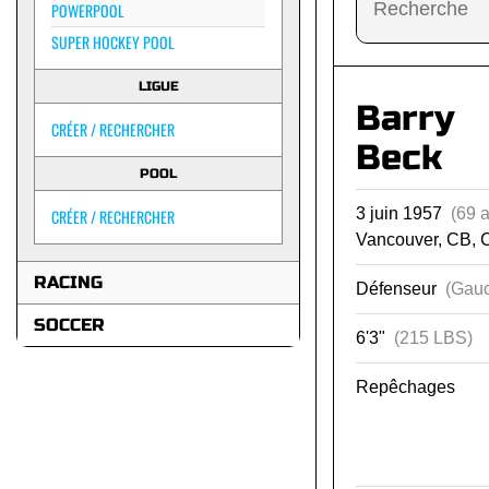
POWERPOOL
SUPER HOCKEY POOL
LIGUE
Barry
CRÉER / RECHERCHER
Beck
POOL
3 juin 1957
(69 
CRÉER / RECHERCHER
Vancouver, CB, 
RACING
Défenseur
(Gauc
SOCCER
6'3"
(215 LBS)
Repêchages