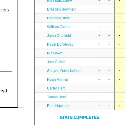
-
-
-
Ivan Barbashev
-
-
-
miers
Braeden Bowman
-
-
-
Brandon Bussi
-
-
-
William Carrier
-
-
-
Jalen Chatfield
-
-
-
Pavel Dorofeyev
-
-
-
Nic Dowd
-
-
-
Jack Eichel
-
-
-
Shayne Gostisbehere
-
-
-
Noah Hanifin
-
-
-
Carter Hart
eryd
-
-
-
Tomas Hertl
-
-
-
Brett Howden
STATS COMPLÈTES