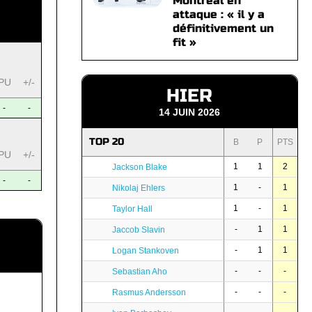
Montréal en
attaque : « il y a
définitivement un
fit »
PU
+/-
HIER
-
-
14 JUIN 2026
TOP 20
B
P
PTS
PU
+/-
1
1
2
Jackson Blake
-
-
1
-
1
Nikolaj Ehlers
1
-
1
Taylor Hall
-
1
1
Jaccob Slavin
-
1
1
Logan Stankoven
-
-
-
Sebastian Aho
-
-
-
Rasmus Andersson