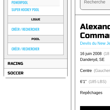
POWERPOOL
SUPER HOCKEY POOL
LIGUE
Alexan
CRÉER / RECHERCHER
Comma
POOL
Devils du New J
CRÉER / RECHERCHER
16 juin 2008
(18
Danderyd, SE
RACING
Centre
(Gaucher
SOCCER
6'1"
(185 LBS)
Repêchages