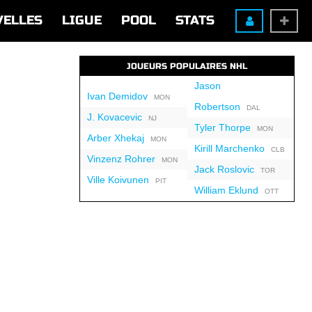
VELLES
LIGUE
POOL
STATS
JOUEURS POPULAIRES NHL
Jason
Ivan Demidov
MON
Robertson
DAL
J. Kovacevic
NJ
Tyler Thorpe
MON
Arber Xhekaj
MON
Kirill Marchenko
CLB
Vinzenz Rohrer
MON
Jack Roslovic
TOR
Ville Koivunen
PIT
William Eklund
OTT