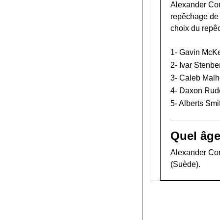
Alexander Com
repêchage de
choix du repê
1-
Gavin McK
2-
Ivar Stenbe
3-
Caleb Malh
4-
Daxon Rud
5-
Alberts Smi
Quel âg
Alexander Com
(Suède).