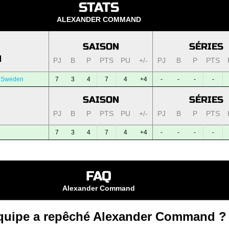
STATS
ALEXANDER COMMAND
SAISON
SÉRIES
N
PJ
B
P
PTS
PU
+/-
PJ
B
P
PTS
 Sweden
7
3
4
7
4
+4
-
-
-
-
SAISON
SÉRIES
PJ
B
P
PTS
PU
+/-
PJ
B
P
PTS
7
3
4
7
4
+4
-
-
-
-
FAQ
Alexander Command
équipe a repêché Alexander Command ?