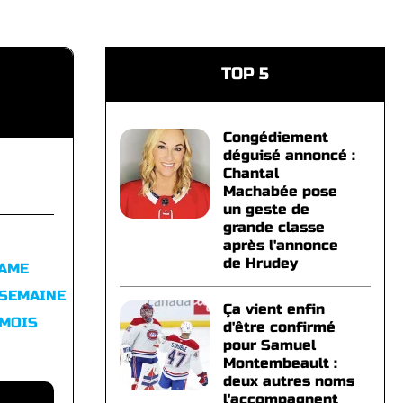
TOP 5
Congédiement
déguisé annoncé :
Chantal
Machabée pose
un geste de
grande classe
après l'annonce
de Hrudey
FAME
 SEMAINE
Ça vient enfin
 MOIS
d'être confirmé
pour Samuel
Montembeault :
deux autres noms
l'accompagnent