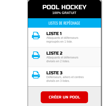
POOL HOCKEY
100% GRATUIT
LISTES DE REPÊCHAGE
LISTE 1
Attaquants et défenseurs
regroupés en 1 liste.
LISTE 2
Attaquants et défenseurs
divisés en 2 listes.
LISTE 3
Défenseurs, ailiers et centres
divisés en 3 listes.
CRÉER UN POOL