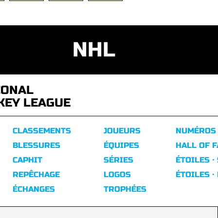
NHL
IONAL
KEY LEAGUE
CLASSEMENTS
JOUEURS
NUMÉROS
BLESSURES
ÉQUIPES
HALL OF 
CAPHIT
SÉRIES
ÉTOILES ·
REPÊCHAGE
LOGOS
ÉTOILES ·
ÉCHANGES
TROPHÉES