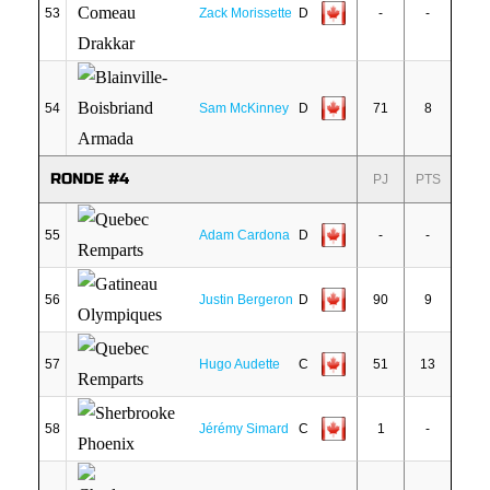
53
Zack Morissette
D
-
-
54
Sam McKinney
D
71
8
RONDE #4
PJ
PTS
55
Adam Cardona
D
-
-
56
Justin Bergeron
D
90
9
57
Hugo Audette
C
51
13
58
Jérémy Simard
C
1
-