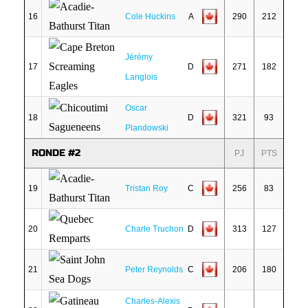
16
Cole Huckins
A
290
212
Jérémy
17
D
271
182
Langlois
Oscar
18
D
321
93
Plandowski
RONDE #2
PJ
PTS
19
Tristan Roy
C
256
83
20
Charle Truchon
D
313
127
21
Peter Reynolds
C
206
180
Charles-Alexis