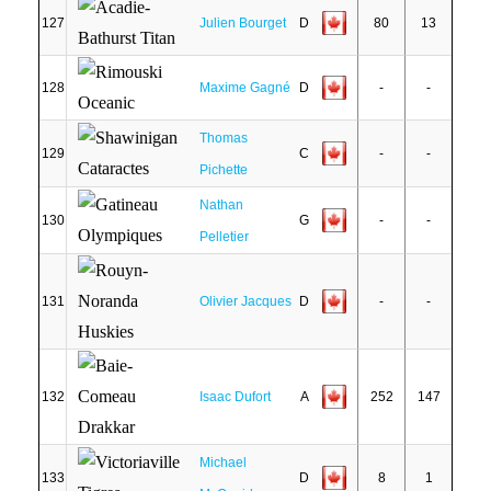
127
Julien Bourget
D
80
13
128
Maxime Gagné
D
-
-
Thomas
129
C
-
-
Pichette
Nathan
130
G
-
-
Pelletier
131
Olivier Jacques
D
-
-
132
Isaac Dufort
A
252
147
Michael
133
D
8
1