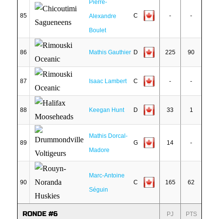
Pierre-
85
C
-
-
Alexandre
Boulet
86
Mathis Gauthier
D
225
90
87
Isaac Lambert
C
-
-
88
Keegan Hunt
D
33
1
Mathis Dorcal-
89
G
14
-
Madore
Marc-Antoine
90
C
165
62
Séguin
RONDE #6
PJ
PTS