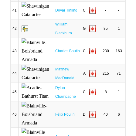
41
Dovar Tinling
C
-
-
William
42
G
85
1
Blackburn
43
Charles Boutin
C
230
163
Matthew
44
A
215
71
MacDonald
Dylan
45
C
8
1
Champagne
46
Félix Poulin
D
40
6