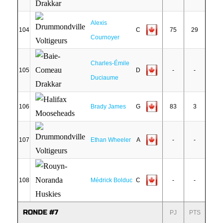
Alexis
104
C
75
29
Cournoyer
Charles-Émile
105
D
-
-
Duciaume
106
Brady James
G
83
3
107
Ethan Wheeler
A
-
-
108
Médrick Bolduc
C
-
-
RONDE #7
PJ
PTS