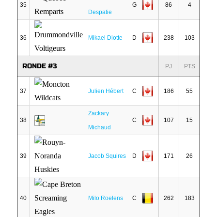
35
G
86
4
Despatie
36
Mikael Diotte
D
238
103
RONDE #3
PJ
PTS
37
Julien Hébert
C
186
55
Zackary
38
C
107
15
Michaud
39
Jacob Squires
D
171
26
40
Milo Roelens
C
262
183