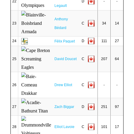
22
D
-
-
Legault
Anthony
23
C
34
14
Bédard
24
D
111
27
Félix Paquet
25
David Doucet
C
207
64
26
Drew Elliot
C
-
-
27
Zach Biggar
D
251
97
28
Elliot Lavoie
C
101
17