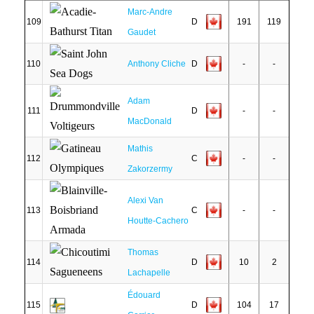
Marc-Andre
109
D
191
119
Gaudet
110
Anthony Cliche
D
-
-
Adam
111
D
-
-
MacDonald
Mathis
112
C
-
-
Zakorzermy
Alexi Van
113
C
-
-
Houtte-Cachero
Thomas
114
D
10
2
Lachapelle
Édouard
115
D
104
17