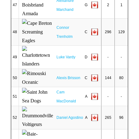
Alexandre
47
G
2
1
Marchand
Connor
48
C
296
129
Trenholm
49
Luke Vardy
D
-
-
50
Alexis Brisson
C
144
80
Cam
51
A
-
-
MacDonald
52
Daniel Agostino
A
265
96