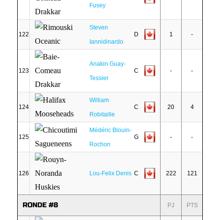
Fusey
Steven
122
D
1
-
Iannidinardo
Anakin Guay-
123
C
-
-
Tessier
William
124
C
20
4
Robitaille
Médéric Blouin-
125
G
-
-
Rochon
126
Lou-Felix Denis
C
222
121
RONDE #8
PJ
PTS