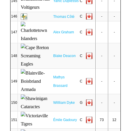
145
Yanic Duplessis
C
-
-
146
C
-
-
Thomas Côté
147
Alex Graham
C
-
-
148
Blake Deacon
C
-
-
Mathys
149
C
-
-
Brassard
150
Willliam Dyke
G
-
-
151
Émile Gadoury
C
73
12