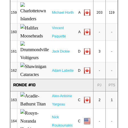
159
Michael Horth
A
203
119
Vincent
160
A
-
-
Paquette
161
Jack Dickie
D
3
-
162
Adam Labelle
D
-
-
RONDE #10
PJ
PTS
Alex-Antoine
163
C
2
1
Yargeau
Nick
164
C
-
-
Roukounakis