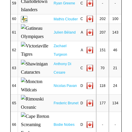
59
Ryan Greene
C
-
-
60
C
202
100
Mathis Cloutier
61
Julien Béland
A
207
143
Zachael
62
A
151
46
Turgeon
Anthony Di
63
C
70
21
Cesare
64
Nicolas Pavan
D
118
24
65
Frederic Brunet
D
177
134
66
Bodie Nobes
D
-
-