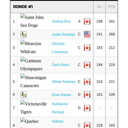
RONDE #1
PJ
PTS
1
Joshua Roy
A
238
341
2
C
241
268
Justin Robidas
Zachary
3
C
183
212
L'Heureux
4
Zach Dean
C
194
219
5
Olivier Nadeau
C
216
221
6
D
161
109
Evan Nause
Guillaume
7
D
-
-
Richard
Nathan
8
C
229
183