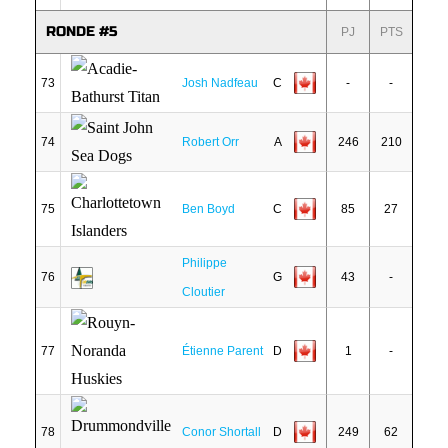
RONDE #5
PJ
PTS
73
Josh Nadfeau
C
-
-
74
Robert Orr
A
246
210
75
Ben Boyd
C
85
27
Philippe
76
G
43
-
Cloutier
77
Étienne Parent
D
1
-
78
Conor Shortall
D
249
62