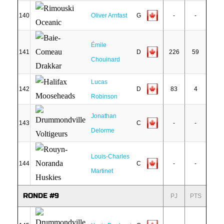
140
Oliver Arnfast
G
-
-
Émile
141
D
226
59
Chouinard
Lucas
142
D
83
4
Robinson
Jonathan
143
C
-
-
Delorme
Louis-Charles
144
C
-
-
Martinet
RONDE #9
PJ
PTS