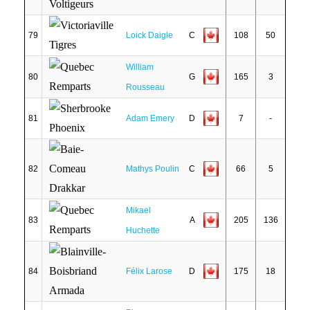
79
Loick Daigle
C
108
50
William
80
G
165
3
Rousseau
81
Adam Emery
D
7
-
82
Mathys Poulin
C
66
5
Mikael
83
A
205
136
Huchette
84
Félix Larose
D
175
18