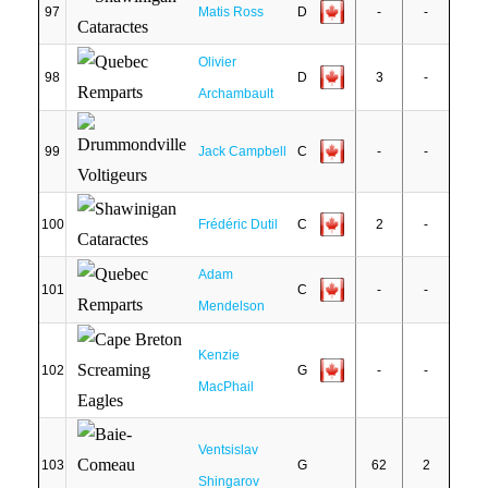
97
Matis Ross
D
-
-
Olivier
98
D
3
-
Archambault
99
Jack Campbell
C
-
-
100
Frédéric Dutil
C
2
-
Adam
101
C
-
-
Mendelson
Kenzie
102
G
-
-
MacPhail
Ventsislav
103
G
62
2
Shingarov