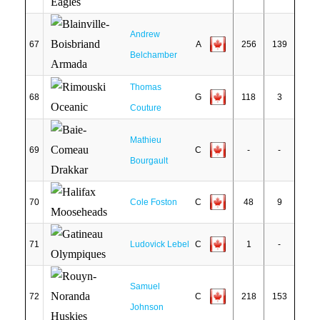
Andrew
67
A
256
139
Belchamber
Thomas
68
G
118
3
Couture
Mathieu
69
C
-
-
Bourgault
70
Cole Foston
C
48
9
71
Ludovick Lebel
C
1
-
Samuel
72
C
218
153
Johnson