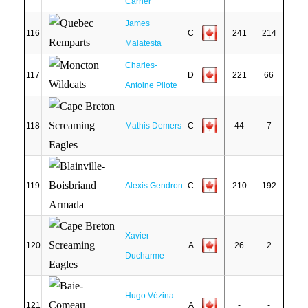
Carrier
James
116
C
241
214
Malatesta
Charles-
117
D
221
66
Antoine Pilote
118
Mathis Demers
C
44
7
119
Alexis Gendron
C
210
192
Xavier
120
A
26
2
Ducharme
Hugo Vézina-
121
A
-
-