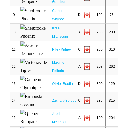
Gaucher
Cameron
9
D
192
75
Whynot
Israel
10
A
288
230
Mianscum
11
Riley Kidney
C
236
310
Maxime
12
A
298
262
Pellerin
13
Olivier Boutin
D
309
129
14
Zachary Bolduc
C
235
315
Jacob
15
A
190
204
Melanson