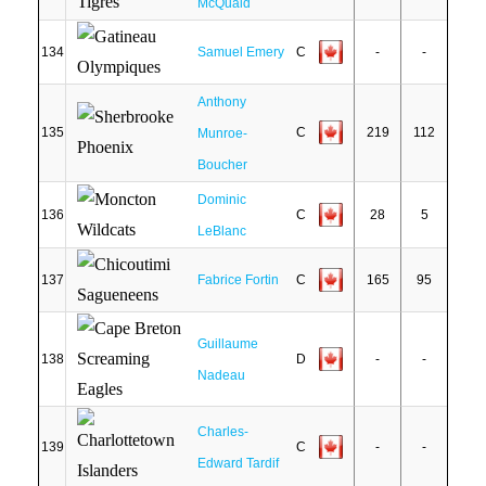
McQuaid
134
Samuel Emery
C
-
-
Anthony
135
C
219
112
Munroe-
Boucher
Dominic
136
C
28
5
LeBlanc
137
Fabrice Fortin
C
165
95
Guillaume
138
D
-
-
Nadeau
Charles-
139
C
-
-
Edward Tardif