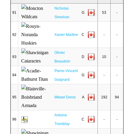
Nicholas
91
G
53
-
Sheehan
92
Xavier Martine
C
-
-
Olivier
93
D
10
-
Beaudoin
Pierre-Vincent
94
G
-
-
Guignard
95
Mikael Denis
A
192
94
Antoine
96
C
-
-
Tremblay