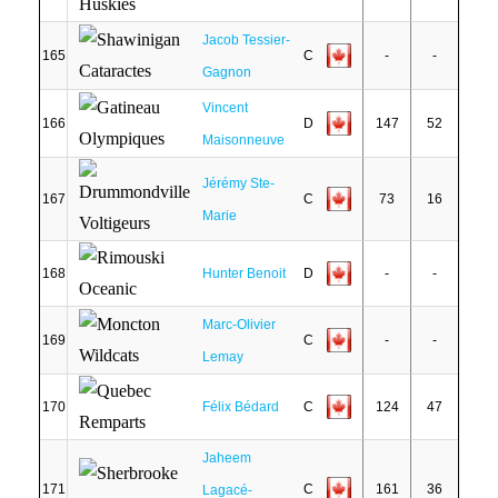
Jacob Tessier-
165
C
-
-
Gagnon
Vincent
166
D
147
52
Maisonneuve
Jérémy Ste-
167
C
73
16
Marie
168
Hunter Benoit
D
-
-
Marc-Olivier
169
C
-
-
Lemay
170
Félix Bédard
C
124
47
Jaheem
171
C
161
36
Lagacé-