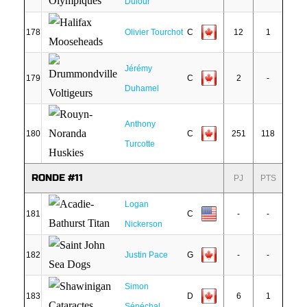
Dufour
178
Olivier Tourchot
C
12
1
Jérémy
179
C
2
-
Duhamel
Anthony
180
C
251
118
Turcotte
RONDE #11
PJ
PTS
Logan
181
C
-
-
Nickerson
182
Justin Pace
G
-
-
Simon
183
D
6
1
Sénéchal