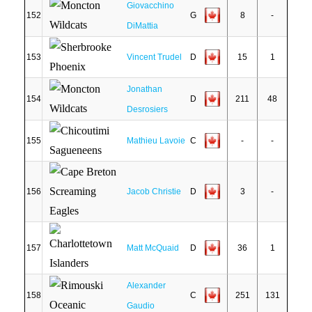
Giovacchino
152
G
8
-
DiMattia
153
Vincent Trudel
D
15
1
Jonathan
154
D
211
48
Desrosiers
155
Mathieu Lavoie
C
-
-
156
Jacob Christie
D
3
-
157
Matt McQuaid
D
36
1
Alexander
158
C
251
131
Gaudio