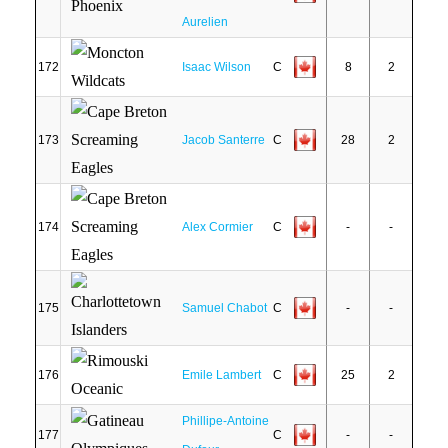
Aurelien
172
Isaac Wilson
C
8
2
173
Jacob Santerre
C
28
2
174
Alex Cormier
C
-
-
175
Samuel Chabot
C
-
-
176
Emile Lambert
C
25
2
Phillipe-Antoine
177
C
-
-