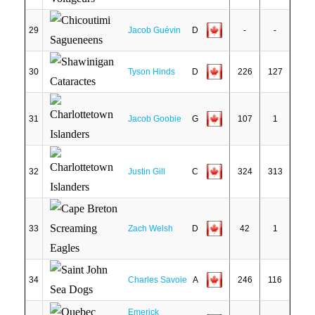
29
Jacob Guévin
D
-
-
30
Tyson Hinds
D
226
127
31
Jacob Goobie
G
107
1
32
Justin Gill
C
324
313
33
Zach Welsh
D
42
1
34
Charles Savoie
A
246
116
Emerick