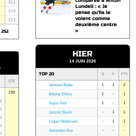
comparée à Anton
1
32,1
Lundell : « Je
5
13,9
pense qu'ils le
voient comme
1
12,3
deuxième centre
»
252
HIER
14 JUIN 2026
Q
TOP 20
B
P
PTS
QTÉ
1
1
2
Jackson Blake
238
1
-
1
Nikolaj Ehlers
8
1
-
1
Taylor Hall
5
-
1
1
Jaccob Slavin
3
-
1
1
Logan Stankoven
0
-
-
-
Sebastian Aho
7