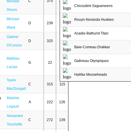
C
375
352
Michaël
Chicoutimi Sagueneens
Devos
Michael
Rouyn-Noranda Huskies
D
239
86
Ward
Acadie-Bathurst Titan
Gabriel
D
325
69
O'Connor
Baie-Comeau Drakkar
Mathieu
Gatineau Olympiques
G
22
1
Leclair
Halifax Mooseheads
Taylor
C
315
115
MacDougall
Maxime
A
222
126
Legault
Alexandre
C
272
139
Touchette