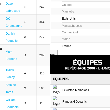
Dave
Ontario
C
247
248
Labrecque
Manitoba
Joël
États-Unis
C
364
320
Champagne
Massachusetts
Connecticut
Danick
A
277
185
Maine
Paquette
France
Mark
D
299
196
Barberio
ÉQUIPES
REPÊCHAGE 2006 - LHJM
Travis
A
110
11
Stacey
ÉQUIPES
Antoine
G
165
9
Lewiston Maineiacs
Tardif
William
Rimouski Oceanic
D
113
8
Beaudoin