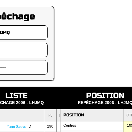
pêchage
LISTE
POSITION
CHAGE 2006 - LHJMQ
REPÊCHAGE 2006 - LHJM
POSITION
QT
PJ
PTS
Centres
10
D
290
122
Yann Sauvé