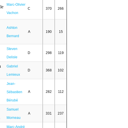
Marc-Olivier
C
370
266
Vachon
Ashton
A
190
15
Bernard
Steven
D
298
119
Delisle
Gabriel
D
368
102
Lemieux
Jean-
A
282
112
Sébastien
Bérubé
Samuel
A
331
237
Morneau
Marc-André