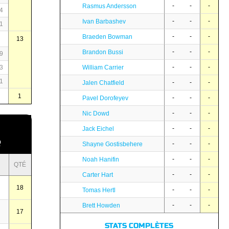
-
-
-
Rasmus Andersson
4
-
-
-
Ivan Barbashev
1
-
-
-
Braeden Bowman
13
-
-
-
Brandon Bussi
9
-
-
-
3
William Carrier
1
-
-
-
Jalen Chatfield
1
-
-
-
Pavel Dorofeyev
-
-
-
Nic Dowd
-
-
-
Jack Eichel
Q
-
-
-
Shayne Gostisbehere
-
-
-
Noah Hanifin
QTÉ
-
-
-
Carter Hart
18
-
-
-
Tomas Hertl
-
-
-
Brett Howden
17
STATS COMPLÈTES