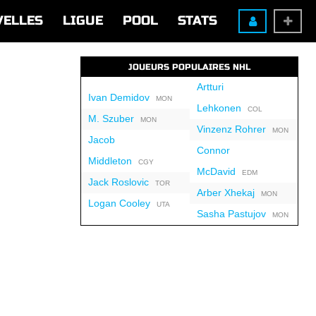
VELLES
LIGUE
POOL
STATS
JOUEURS POPULAIRES NHL
Artturi
Ivan Demidov
MON
Lehkonen
COL
M. Szuber
MON
Vinzenz Rohrer
MON
Jacob
Connor
Middleton
CGY
McDavid
EDM
Jack Roslovic
TOR
Arber Xhekaj
MON
Logan Cooley
UTA
Sasha Pastujov
MON