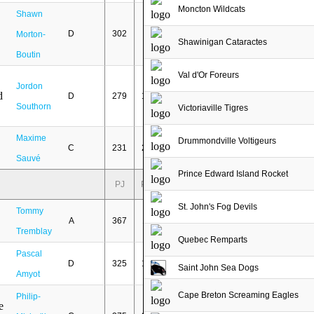
Moncton Wildcats
Shawn
D
302
85
Morton-
Shawinigan Cataractes
Boutin
Val d'Or Foreurs
Jordon
D
279
108
Southorn
Victoriaville Tigres
Maxime
Drummondville Voltigeurs
C
231
204
Sauvé
Prince Edward Island Rocket
PJ
PTS
St. John's Fog Devils
Tommy
A
367
113
Tremblay
Quebec Remparts
Pascal
D
325
103
Saint John Sea Dogs
Amyot
Cape Breton Screaming Eagles
Philip-