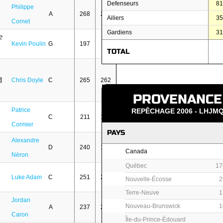
Defenseurs
8
Philippe
A
268
256
Ailiers
3
Cornet
Gardiens
3
Kevin Poulin
G
197
5
TOTAL
Chris Doyle
C
265
262
PROVENANCE
Patrice
REPÊCHAGE 2006 - LHJM
C
211
163
Cormier
PAYS
Alexandre
D
240
131
Canada
Néron
Québec
17
Luke Adam
C
251
234
Nouvelle-Écosse
2
Terre-Neuve
1
Jordan
Nouveau-Brunswick
1
A
237
236
Caron
Île-du-Prince-Édouard