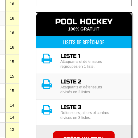
16
16
POOL HOCKEY
100% GRATUIT
16
LISTES DE REPÊCHAGE
16
LISTE 1
Attaquants et défenseurs
15
regroupés en 1 liste.
15
LISTE 2
Attaquants et défenseurs
15
divisés en 2 listes.
14
LISTE 3
Défenseurs, ailiers et centres
14
divisés en 3 listes.
13