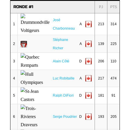
RONDE #1
PJ
PTS
José
1
A
213
314
Charbonneau
Stéphane
2
A
139
225
Richer
3
Alain Côté
D
206
110
4
Luc Robitaille
A
217
474
5
Ralph DiFiori
D
181
91
6
Serge Poudrier
D
193
205