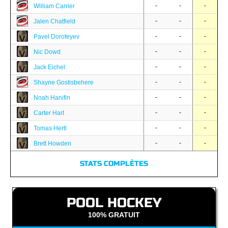
-
-
-
William Carrier
-
-
-
Jalen Chatfield
-
-
-
Pavel Dorofeyev
-
-
-
Nic Dowd
-
-
-
Jack Eichel
-
-
-
Shayne Gostisbehere
-
-
-
Noah Hanifin
-
-
-
Carter Hart
-
-
-
Tomas Hertl
-
-
-
Brett Howden
STATS COMPLÈTES
POOL HOCKEY
100% GRATUIT