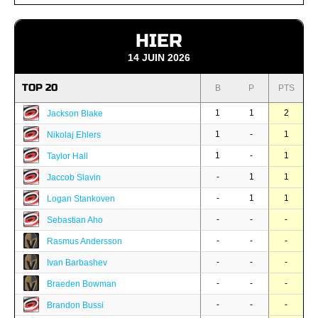
HIER
14 JUIN 2026
TOP 20
B
P
PTS
1
1
2
Jackson Blake
1
-
1
Nikolaj Ehlers
1
-
1
Taylor Hall
-
1
1
Jaccob Slavin
-
1
1
Logan Stankoven
-
-
-
Sebastian Aho
-
-
-
Rasmus Andersson
-
-
-
Ivan Barbashev
-
-
-
Braeden Bowman
-
-
-
Brandon Bussi