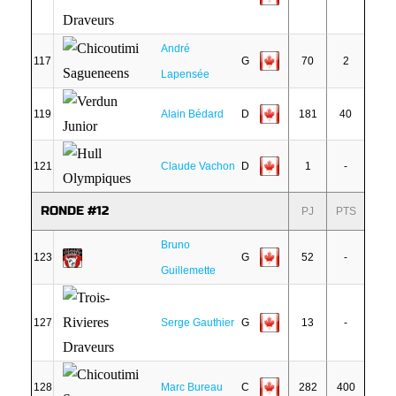
André
117
G
70
2
Lapensée
119
Alain Bédard
D
181
40
121
Claude Vachon
D
1
-
RONDE #12
PJ
PTS
Bruno
123
G
52
-
Guillemette
127
Serge Gauthier
G
13
-
128
Marc Bureau
C
282
400