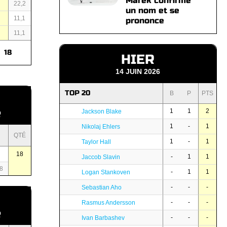
Marek confirme
22,2
un nom et se
11,1
prononce
11,1
18
HIER
14 JUIN 2026
TOP 20
B
P
PTS
1
1
2
Jackson Blake
Q
1
-
1
Nikolaj Ehlers
QTÉ
1
-
1
Taylor Hall
18
-
1
1
Jaccob Slavin
8
-
1
1
Logan Stankoven
-
-
-
Sebastian Aho
-
-
-
Rasmus Andersson
Q
-
-
-
Ivan Barbashev