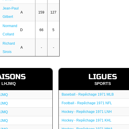
Jean-Paul
A
159
127
Gilbert
Normand
D
66
5
Collard
Richard
A
-
-
Sirois
AISONS
LIGUES
LHJMQ
SPORTS
Baseball - Repêchage 1971 MLB
HJMQ
Football - Repêchage 1971 NFL
HJMQ
Hockey - Repêchage 1971 LNH
HJMQ
Hockey - Repêchage 1971 KHL
HJMQ