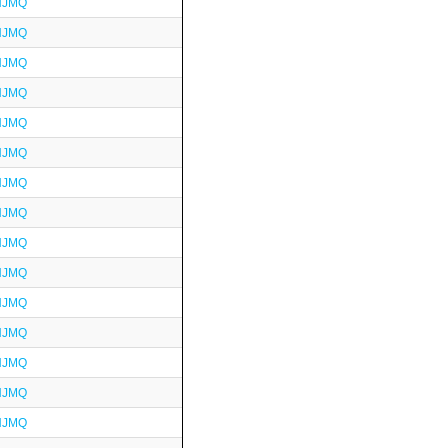
HJMQ
HJMQ
HJMQ
HJMQ
HJMQ
HJMQ
HJMQ
HJMQ
HJMQ
HJMQ
HJMQ
HJMQ
HJMQ
HJMQ
HJMQ