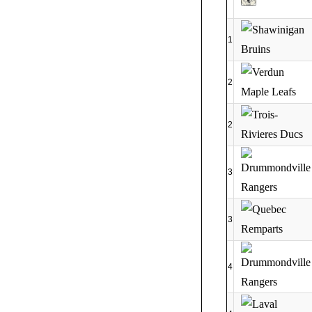
1
2
2
3
3
4