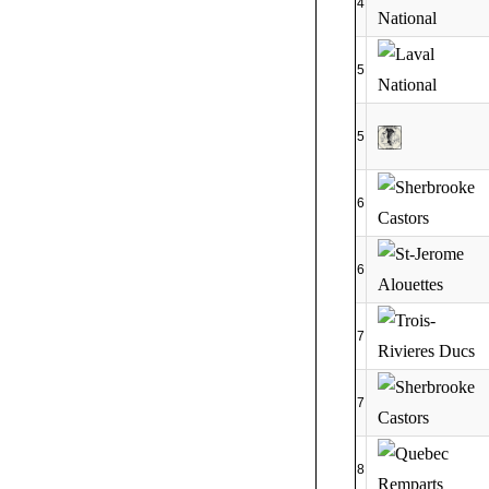
4
5
5
6
6
7
7
8