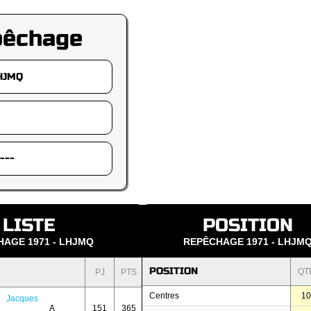
pêchage
LISTE
POSITION
AGE 1971 - LHJMQ
REPÊCHAGE 1971 - LHJM
POSITION
QT
PJ
PTS
Centres
1
Jacques
A
151
365