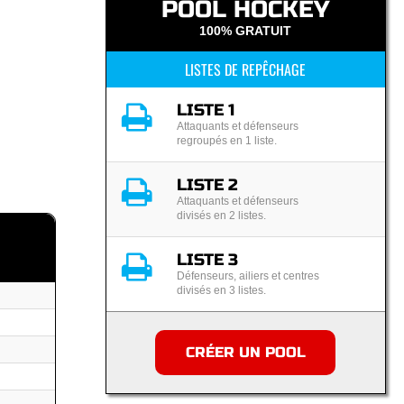
POOL HOCKEY
100% GRATUIT
LISTES DE REPÊCHAGE
LISTE 1
Attaquants et défenseurs
regroupés en 1 liste.
LISTE 2
Attaquants et défenseurs
divisés en 2 listes.
LISTE 3
Défenseurs, ailiers et centres
divisés en 3 listes.
CRÉER UN POOL