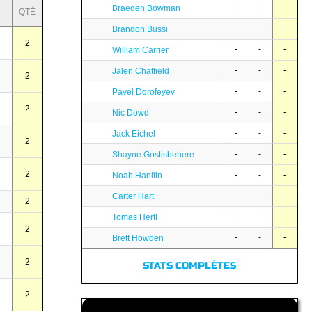
-
-
-
Braeden Bowman
QTÉ
-
-
-
Brandon Bussi
2
-
-
-
William Carrier
-
-
-
Jalen Chatfield
2
-
-
-
Pavel Dorofeyev
2
-
-
-
Nic Dowd
-
-
-
Jack Eichel
2
-
-
-
Shayne Gostisbehere
2
-
-
-
Noah Hanifin
-
-
-
Carter Hart
2
-
-
-
Tomas Hertl
2
-
-
-
Brett Howden
2
STATS COMPLÈTES
2