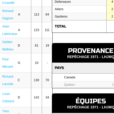
Defenseurs
4
Cossette
Ailiers
2
Renaud
A
113
64
Gardiens
2
Gagnon
TOTAL
Alain
A
123
111
Labrecque
Gaétan
D
61
19
PROVENANCE
Mathieu
REPÊCHAGE 1971 - LHJM
Paul
G
10
-
Ménard
PAYS
Richard
Canada
C
130
70
Lacoste
Québec
1
Louis
D
142
34
ÉQUIPES
Clément
REPÊCHAGE 1971 - LHJM
Yves