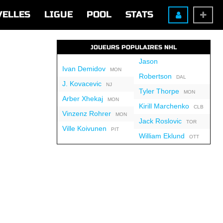
VELLES
LIGUE
POOL
STATS
JOUEURS POPULAIRES NHL
Jason
Ivan Demidov
MON
Robertson
DAL
J. Kovacevic
NJ
Tyler Thorpe
MON
Arber Xhekaj
MON
Kirill Marchenko
CLB
Vinzenz Rohrer
MON
Jack Roslovic
TOR
Ville Koivunen
PIT
William Eklund
OTT