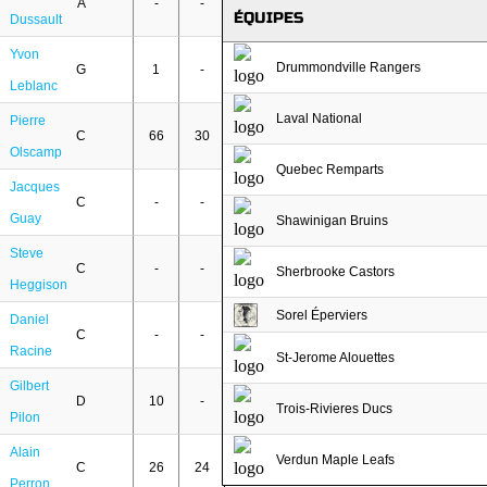
A
-
-
ÉQUIPES
Dussault
Yvon
Drummondville Rangers
G
1
-
Leblanc
Laval National
Pierre
C
66
30
Olscamp
Quebec Remparts
Jacques
C
-
-
Guay
Shawinigan Bruins
Steve
C
-
-
Sherbrooke Castors
Heggison
Sorel Éperviers
Daniel
C
-
-
Racine
St-Jerome Alouettes
Gilbert
D
10
-
Trois-Rivieres Ducs
Pilon
Alain
Verdun Maple Leafs
C
26
24
Perron