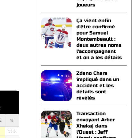
joueurs
Ça vient enfin
d'être confirmé
pour Samuel
Montembeault :
deux autres noms
l'accompagnent
et on a les détails
Zdeno Chara
impliqué dans un
accident et les
détails sont
révélés
Q
Transaction
envoyant Arber
É
%
Xhekaj dans
0
55,6
l'Ouest : Jeff