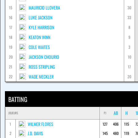
MAURICIO LLOVERA
15
30
LUKE JACKSON
16
33
KYLE HARRISON
17
8
KEATON WINN
18
9
COLE WAITES
19
3
JACKSON CHOURIO
20
10
ROSS STRIPLING
21
17
WADE MECKLER
22
20
BATTING
AB
H
1
JOUEURS
PJ
WILMER FLORES
1
127
406
115
7
J.D. DAVIS
2
145
480
119
7