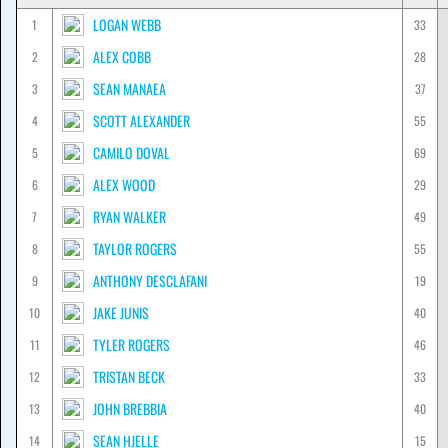
LOGAN WEBB
1
33
ALEX COBB
2
28
SEAN MANAEA
3
37
SCOTT ALEXANDER
4
55
CAMILO DOVAL
5
69
ALEX WOOD
6
29
RYAN WALKER
7
49
TAYLOR ROGERS
8
55
ANTHONY DESCLAFANI
9
19
JAKE JUNIS
10
40
TYLER ROGERS
11
46
TRISTAN BECK
12
33
JOHN BREBBIA
13
40
SEAN HJELLE
14
15