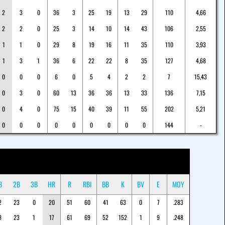
2
3
0
36
3
25
19
13
29
110
4,66
2
2
0
25
3
14
10
14
43
106
2,55
1
1
0
29
8
19
16
11
35
110
3,93
1
3
1
36
6
22
22
8
35
127
4,68
0
0
0
6
0
5
4
2
2
7
15,43
0
3
0
60
13
36
36
13
33
136
7,15
0
4
0
75
15
40
39
11
55
202
5,21
0
0
0
0
0
0
0
0
0
144
-
B
2B
3B
HR
R
RBI
BB
K
BV
E
MOY
2
23
0
20
51
60
41
63
0
7
.283
8
23
1
17
61
69
52
152
1
9
.248