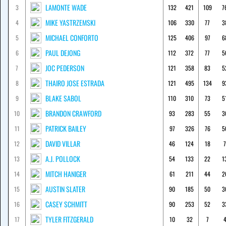
LAMONTE WADE
3
132
421
109
7
MIKE YASTRZEMSKI
4
106
330
77
3
MICHAEL CONFORTO
5
125
406
97
6
PAUL DEJONG
6
112
372
77
5
JOC PEDERSON
7
121
358
83
5
THAIRO JOSE ESTRADA
8
121
495
134
9
BLAKE SABOL
9
110
310
73
5
BRANDON CRAWFORD
10
93
283
55
3
PATRICK BAILEY
11
97
326
76
5
DAVID VILLAR
12
46
124
18
7
A.J. POLLOCK
13
54
133
22
1
MITCH HANIGER
14
61
211
44
2
AUSTIN SLATER
15
90
185
50
3
CASEY SCHMITT
16
90
253
52
3
TYLER FITZGERALD
17
10
32
7