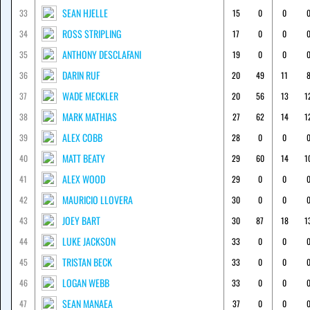
SEAN HJELLE
33
15
0
0
ROSS STRIPLING
34
17
0
0
ANTHONY DESCLAFANI
35
19
0
0
DARIN RUF
36
20
49
11
WADE MECKLER
37
20
56
13
1
MARK MATHIAS
38
27
62
14
1
ALEX COBB
39
28
0
0
MATT BEATY
40
29
60
14
1
ALEX WOOD
41
29
0
0
MAURICIO LLOVERA
42
30
0
0
JOEY BART
43
30
87
18
1
LUKE JACKSON
44
33
0
0
TRISTAN BECK
45
33
0
0
LOGAN WEBB
46
33
0
0
SEAN MANAEA
47
37
0
0