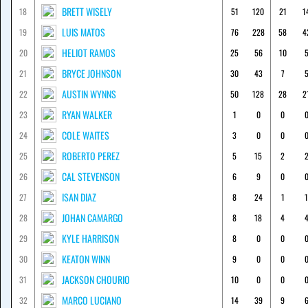
BRETT WISELY
18
51
120
21
1
LUIS MATOS
19
76
228
58
4
HELIOT RAMOS
20
25
56
10
BRYCE JOHNSON
21
30
43
7
AUSTIN WYNNS
22
50
128
28
2
RYAN WALKER
23
1
0
0
COLE WAITES
24
3
0
0
ROBERTO PEREZ
25
5
15
2
CAL STEVENSON
26
6
9
0
ISAN DIAZ
27
8
24
1
1
JOHAN CAMARGO
28
8
18
4
KYLE HARRISON
29
8
0
0
KEATON WINN
30
9
0
0
JACKSON CHOURIO
31
10
0
0
MARCO LUCIANO
32
14
39
9