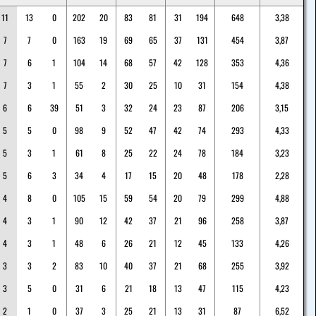
11
13
0
202
20
83
81
31
194
648
3,38
7
7
0
163
19
69
65
37
131
454
3,87
7
6
1
104
14
68
57
42
128
353
4,36
7
3
1
55
2
30
25
10
31
154
4,38
6
6
39
51
3
32
24
23
87
206
3,15
5
5
0
98
9
52
47
42
74
293
4,33
5
3
1
61
8
25
22
24
78
184
3,23
5
6
3
34
4
17
15
20
48
178
2,28
4
8
0
105
15
59
54
20
79
299
4,88
4
3
1
90
12
42
37
21
96
258
3,87
4
3
1
48
6
26
21
12
45
133
4,26
3
3
2
83
10
40
37
21
68
255
3,92
3
5
0
31
6
21
18
13
47
115
4,23
2
1
0
37
3
25
21
13
31
87
6,52