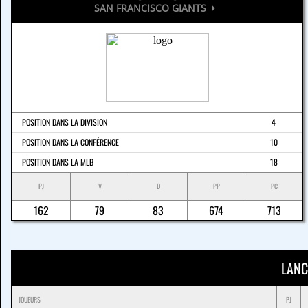
SAN FRANCISCO GIANTS
POSITION DANS LA DIVISION
4
POSITION DANS LA CONFÉRENCE
10
POSITION DANS LA MLB
18
PJ
V
D
PP
PC
162
79
83
674
713
LANC
JOUEURS
PJ