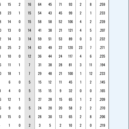
6
15
2
16
64
45
71
93
2
8
.259
8
23
1
15
54
43
45
99
2
1
.233
8
14
0
15
58
58
52
106
4
2
.239
0
13
0
14
41
38
21
121
4
5
.207
2
14
3
14
59
51
53
89
0
3
.232
3
25
2
14
63
49
22
120
23
7
.271
1
10
0
12
36
44
24
117
4
6
.235
6
11
1
7
31
38
28
81
3
11
.194
0
18
1
7
29
48
21
100
1
12
.233
6
0
5
15
12
11
45
1
2
.145
3
4
0
5
15
15
9
32
0
0
.165
6
12
1
5
27
28
15
65
1
2
.209
6
9
0
5
24
20
20
58
2
2
.270
3
15
0
4
28
30
13
65
2
8
.206
4
1
0
2
3
5
2
10
2
0
.219