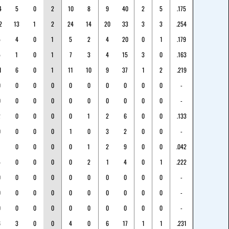
4
5
0
2
10
8
9
40
2
5
.175
2
13
1
2
24
14
20
33
3
3
.254
5
4
0
1
5
2
4
20
0
1
.179
5
1
0
1
7
3
4
15
3
0
.163
1
6
0
1
11
10
9
37
1
2
.219
0
0
0
0
0
0
0
0
0
0
-
0
0
0
0
0
0
0
0
0
0
-
2
0
0
0
0
1
2
6
0
0
.133
0
0
0
0
1
0
3
2
0
0
-
0
0
0
0
1
2
9
0
0
.042
4
0
0
0
0
2
1
4
0
1
.222
0
0
0
0
0
0
0
0
0
0
-
0
0
0
0
0
0
0
0
0
0
-
0
0
0
0
0
0
0
0
0
0
-
6
3
0
0
4
0
6
17
1
1
.231