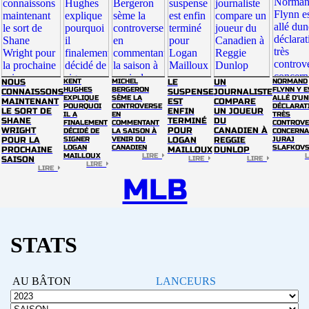
NOUS
KENT
MICHEL
LE
UN
NORMAND
HUGHES
BERGERON
FLYNN Y E
CONNAISSONS
SUSPENSE
JOURNALISTE
EXPLIQUE
SÈME LA
ALLÉ D'UN
MAINTENANT
EST
COMPARE
POURQUOI
CONTROVERSE
DÉCLARAT
LE SORT DE
ENFIN
UN JOUEUR
IL A
EN
TRÈS
SHANE
TERMINÉ
DU
FINALEMENT
COMMENTANT
CONTROVE
WRIGHT
POUR
CANADIEN À
DÉCIDÉ DE
LA SAISON À
CONCERNA
POUR LA
SIGNER
VENIR DU
LOGAN
REGGIE
JURAJ
LOGAN
CANADIEN
SLAFKOV
PROCHAINE
MAILLOUX
DUNLOP
MAILLOUX
LIRE
SAISON
LIRE
LIRE
LIRE
LIRE
MLB
STATS
AU BÂTON
LANCEURS