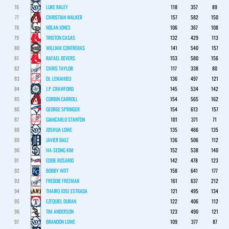
76
LUKE RALEY
118
357
89
77
CHRISTIAN WALKER
157
582
150
78
NOLAN JONES
106
367
108
79
TRISTON CASAS
132
429
113
80
WILLIAM CONTRERAS
141
540
157
81
RAFAEL DEVERS
153
580
156
82
CHRIS TAYLOR
117
338
80
83
DJ. LEMAHIEU
136
497
121
84
J.P. CRAWFORD
145
534
142
85
CORBIN CARROLL
154
565
162
86
GEORGE SPRINGER
154
613
157
87
GIANCARLO STANTON
101
371
71
88
JOSHUA LOWE
135
466
135
89
JAVIER BAEZ
136
506
112
90
HA-SEONG KIM
152
538
140
91
EDDIE ROSARIO
142
478
123
92
BOBBY WITT
158
641
177
93
FREDDIE FREEMAN
161
637
212
94
THAIRO JOSE ESTRADA
121
495
134
95
EZEQUIEL DURAN
122
406
112
96
TIM ANDERSON
123
490
121
97
BRANDON LOWE
109
377
87