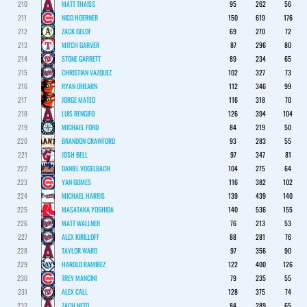
210
MATT THAISS
95
262
56
211
NICO HOERNER
150
619
176
212
ZACK GELOF
69
270
72
213
MITCH GARVER
87
296
80
214
STONE GARRETT
89
234
65
215
CHRISTIAN VAZQUEZ
102
327
73
216
RYAN OHEARN
112
346
99
217
JORGE MATEO
116
318
70
218
LUIS RENGIFO
126
394
104
219
MICHAEL FORD
84
219
50
220
BRANDON CRAWFORD
93
283
55
221
JOSH BELL
97
347
81
222
DANIEL VOGELBACH
104
275
64
223
YAN GOMES
116
382
102
224
MICHAEL HARRIS
139
439
140
225
MASATAKA YOSHIDA
140
536
155
226
MATT WALLNER
76
213
53
227
ALEX KIRILLOFF
88
281
76
228
TAYLOR WARD
97
356
90
229
HAROLD RAMIREZ
122
400
126
230
TREY MANCINI
79
235
55
231
ALEX CALL
128
375
74
232
ZACH NETO
84
289
65