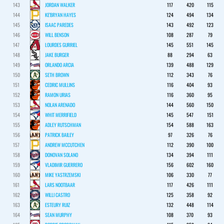
143
JORDAN WALKER
117
420
115
144
KE'BRYAN HAYES
124
494
134
145
ISAAC PAREDES
143
492
123
146
WILL BENSON
108
287
79
147
LOURDES GURRIEL
145
551
145
148
JAKE BURGER
88
294
63
149
ORLANDO ARCIA
139
488
129
150
SETH BROWN
112
343
76
151
CEDRIC MULLINS
116
404
93
152
RAMON URIAS
116
360
95
153
NOLAN ARENADO
144
560
150
154
WHIT MERRIFIELD
145
547
151
155
ADLEY RUTSCHMAN
154
588
163
156
PATRICK BAILEY
97
326
76
157
ANDREW MCCUTCHEN
112
390
100
158
DONOVAN SOLANO
134
394
111
159
VLADIMIR GUERRERO
156
602
160
160
MIKE YASTRZEMSKI
106
330
77
161
LARS NOOTBAAR
117
426
111
162
WILLI CASTRO
125
358
92
163
ESTEURY RUIZ
132
448
114
164
SEAN MURPHY
108
370
93