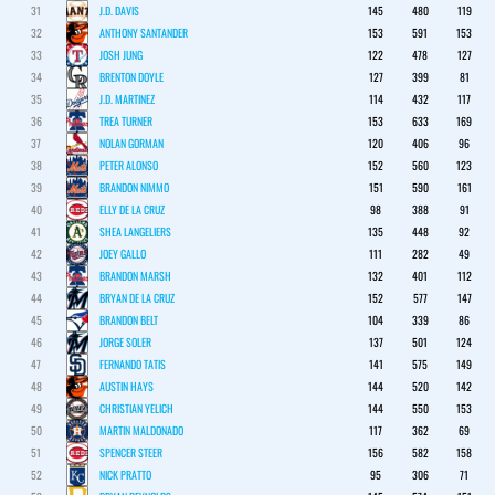
31
J.D. DAVIS
145
480
119
32
ANTHONY SANTANDER
153
591
153
33
JOSH JUNG
122
478
127
34
BRENTON DOYLE
127
399
81
35
J.D. MARTINEZ
114
432
117
36
TREA TURNER
153
633
169
37
NOLAN GORMAN
120
406
96
38
PETER ALONSO
152
560
123
39
BRANDON NIMMO
151
590
161
40
ELLY DE LA CRUZ
98
388
91
41
SHEA LANGELIERS
135
448
92
42
JOEY GALLO
111
282
49
43
BRANDON MARSH
132
401
112
44
BRYAN DE LA CRUZ
152
577
147
45
BRANDON BELT
104
339
86
46
JORGE SOLER
137
501
124
47
FERNANDO TATIS
141
575
149
48
AUSTIN HAYS
144
520
142
49
CHRISTIAN YELICH
144
550
153
50
MARTIN MALDONADO
117
362
69
51
SPENCER STEER
156
582
158
52
NICK PRATTO
95
306
71