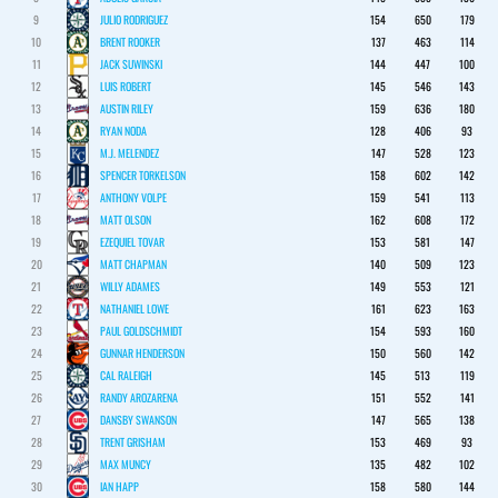
9
JULIO RODRIGUEZ
154
650
179
10
BRENT ROOKER
137
463
114
11
JACK SUWINSKI
144
447
100
12
LUIS ROBERT
145
546
143
13
AUSTIN RILEY
159
636
180
14
RYAN NODA
128
406
93
15
M.J. MELENDEZ
147
528
123
16
SPENCER TORKELSON
158
602
142
17
ANTHONY VOLPE
159
541
113
18
MATT OLSON
162
608
172
19
EZEQUIEL TOVAR
153
581
147
20
MATT CHAPMAN
140
509
123
21
WILLY ADAMES
149
553
121
22
NATHANIEL LOWE
161
623
163
23
PAUL GOLDSCHMIDT
154
593
160
24
GUNNAR HENDERSON
150
560
142
25
CAL RALEIGH
145
513
119
26
RANDY AROZARENA
151
552
141
27
DANSBY SWANSON
147
565
138
28
TRENT GRISHAM
153
469
93
29
MAX MUNCY
135
482
102
30
IAN HAPP
158
580
144