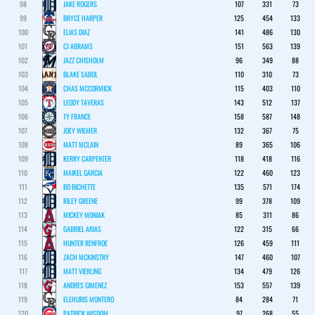
98
JAKE ROGERS
107
331
73
99
BRYCE HARPER
125
454
133
100
ELIAS DIAZ
141
486
130
101
CJ ABRAMS
151
563
139
102
JAZZ CHISHOLM
96
349
88
103
BLAKE SABOL
110
310
73
104
CHAS MCCORMICK
115
403
110
105
LEODY TAVERAS
143
512
137
106
TY FRANCE
158
587
148
107
JOEY WIEMER
132
367
75
108
MATT MCLAIN
89
365
106
109
KERRY CARPENTER
118
418
116
110
MAIKEL GARCIA
122
460
123
111
BO BICHETTE
135
571
174
112
RILEY GREENE
99
378
109
113
MICKEY MONIAK
85
311
86
114
GABRIEL ARIAS
122
315
66
115
HUNTER RENFROE
126
459
111
116
ZACH MCKINSTRY
147
460
107
117
MATT VIERLING
134
479
126
118
ANDRES GIMENEZ
153
557
139
119
ELEHURIS MONTERO
84
284
71
120
PATRICK WISDOM
97
268
55