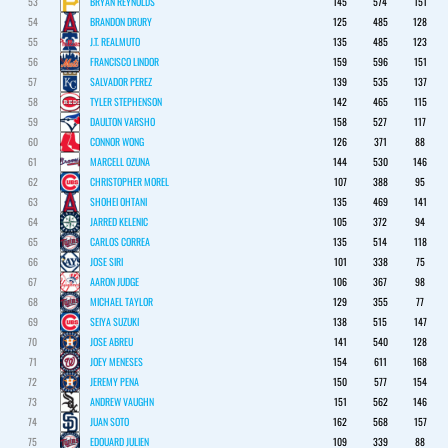
53
BRYAN REYNOLDS
145
574
151
54
BRANDON DRURY
125
485
128
55
J.T. REALMUTO
135
485
123
56
FRANCISCO LINDOR
159
596
151
57
SALVADOR PEREZ
139
535
137
58
TYLER STEPHENSON
142
465
115
59
DAULTON VARSHO
158
527
117
60
CONNOR WONG
126
371
88
61
MARCELL OZUNA
144
530
146
62
CHRISTOPHER MOREL
107
388
95
63
SHOHEI OHTANI
135
469
141
64
JARRED KELENIC
105
372
94
65
CARLOS CORREA
135
514
118
66
JOSE SIRI
101
338
75
67
AARON JUDGE
106
367
98
68
MICHAEL TAYLOR
129
355
77
69
SEIYA SUZUKI
138
515
147
70
JOSE ABREU
141
540
128
71
JOEY MENESES
154
611
168
72
JEREMY PENA
150
577
154
73
ANDREW VAUGHN
151
562
146
74
JUAN SOTO
162
568
157
75
EDOUARD JULIEN
109
339
88