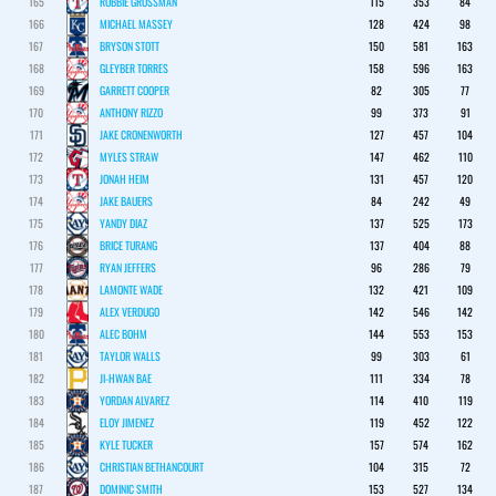
165
ROBBIE GROSSMAN
115
353
84
166
MICHAEL MASSEY
128
424
98
167
BRYSON STOTT
150
581
163
168
GLEYBER TORRES
158
596
163
169
GARRETT COOPER
82
305
77
170
ANTHONY RIZZO
99
373
91
171
JAKE CRONENWORTH
127
457
104
172
MYLES STRAW
147
462
110
173
JONAH HEIM
131
457
120
174
JAKE BAUERS
84
242
49
175
YANDY DIAZ
137
525
173
176
BRICE TURANG
137
404
88
177
RYAN JEFFERS
96
286
79
178
LAMONTE WADE
132
421
109
179
ALEX VERDUGO
142
546
142
180
ALEC BOHM
144
553
153
181
TAYLOR WALLS
99
303
61
182
JI-HWAN BAE
111
334
78
183
YORDAN ALVAREZ
114
410
119
184
ELOY JIMENEZ
119
452
122
185
KYLE TUCKER
157
574
162
186
CHRISTIAN BETHANCOURT
104
315
72
187
DOMINIC SMITH
153
527
134