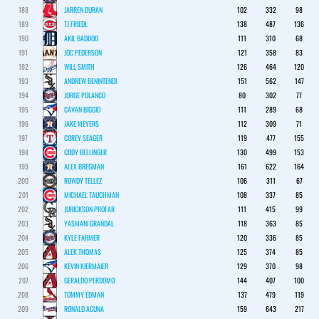
188
JARREN DURAN
102
332
98
189
TJ FRIEDL
138
487
136
190
AKIL BADDOO
111
310
68
191
JOC PEDERSON
121
358
83
192
WILL SMITH
126
464
120
193
ANDREW BENINTENDI
151
562
147
194
JORGE POLANCO
80
302
77
195
CAVAN BIGGIO
111
289
68
196
JAKE MEYERS
112
309
71
197
COREY SEAGER
119
477
155
198
CODY BELLINGER
130
499
153
199
ALEX BREGMAN
161
622
164
200
ROWDY TELLEZ
106
311
67
201
MICHAEL TAUCHMAN
108
337
85
202
JURICKSON PROFAR
111
415
99
203
YASMANI GRANDAL
118
363
85
204
KYLE FARMER
120
336
85
205
ALEK THOMAS
125
374
85
206
KEVIN KIERMAIER
129
370
98
207
GERALDO PERDOMO
144
407
100
208
TOMMY EDMAN
137
479
119
209
RONALD ACUNA
159
643
217