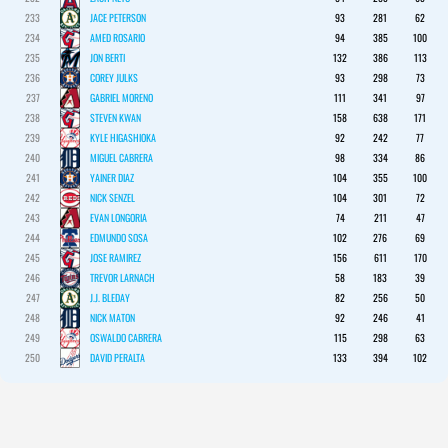
233
JACE PETERSON
93
281
62
234
AMED ROSARIO
94
385
100
235
JON BERTI
132
386
113
236
COREY JULKS
93
298
73
237
GABRIEL MORENO
111
341
97
238
STEVEN KWAN
158
638
171
239
KYLE HIGASHIOKA
92
242
77
240
MIGUEL CABRERA
98
334
86
241
YAINER DIAZ
104
355
100
242
NICK SENZEL
104
301
72
243
EVAN LONGORIA
74
211
47
244
EDMUNDO SOSA
102
276
69
245
JOSE RAMIREZ
156
611
170
246
TREVOR LARNACH
58
183
39
247
J.J. BLEDAY
82
256
50
248
NICK MATON
92
246
41
249
OSWALDO CABRERA
115
298
63
250
DAVID PERALTA
133
394
102