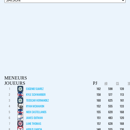
MENEURS
JOUEURS
PJ
AB
CS
1
1
EUGENIO SUAREZ
162
598
139
2
KYLE SCHWARBER
158
577
113
3
TEOSCAR HERNANDEZ
160
625
161
4
RYAN MCMAHON
152
555
133
5
NICK CASTELLANOS
155
620
168
6
JAMES OUTMAN
151
483
120
7
LANE THOMAS
157
628
168
8
ADOLIS GARCIA
148
555
136