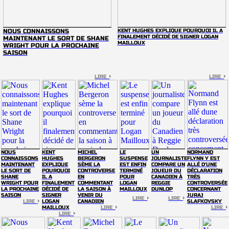
NOUS CONNAISSONS
KENT HUGHES EXPLIQUE POURQUOI IL A
FINALEMENT DÉCIDÉ DE SIGNER LOGAN
MAINTENANT LE SORT DE SHANE
MAILLOUX
WRIGHT POUR LA PROCHAINE
SAISON
LIRE
LIRE
NOUS
KENT
MICHEL
LE
UN
NORMAND
CONNAISSONS
HUGHES
BERGERON
SUSPENSE
JOURNALISTE
FLYNN Y EST
MAINTENANT
EXPLIQUE
SÈME LA
EST ENFIN
COMPARE UN
ALLÉ D'UNE
LE SORT DE
POURQUOI
CONTROVERSE
TERMINÉ
JOUEUR DU
DÉCLARATION
SHANE
IL A
EN
POUR
CANADIEN À
TRÈS
WRIGHT POUR
FINALEMENT
COMMENTANT
LOGAN
REGGIE
CONTROVERSÉE
LA PROCHAINE
DÉCIDÉ DE
LA SAISON À
MAILLOUX
DUNLOP
CONCERNANT
SAISON
SIGNER
VENIR DU
JURAJ
LIRE
LIRE
LIRE
LOGAN
CANADIEN
SLAFKOVSKY
MAILLOUX
LIRE
LIRE
LIRE