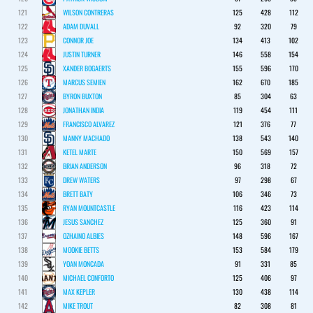
121
WILSON CONTRERAS
125
428
112
122
ADAM DUVALL
92
320
79
123
CONNOR JOE
134
413
102
124
JUSTIN TURNER
146
558
154
125
XANDER BOGAERTS
155
596
170
126
MARCUS SEMIEN
162
670
185
127
BYRON BUXTON
85
304
63
128
JONATHAN INDIA
119
454
111
129
FRANCISCO ALVAREZ
121
376
77
130
MANNY MACHADO
138
543
140
131
KETEL MARTE
150
569
157
132
BRIAN ANDERSON
96
318
72
133
DREW WATERS
97
298
67
134
BRETT BATY
106
346
73
135
RYAN MOUNTCASTLE
116
423
114
136
JESUS SANCHEZ
125
360
91
137
OZHAINO ALBIES
148
596
167
138
MOOKIE BETTS
153
584
179
139
YOAN MONCADA
91
331
85
140
MICHAEL CONFORTO
125
406
97
141
MAX KEPLER
130
438
114
142
MIKE TROUT
82
308
81