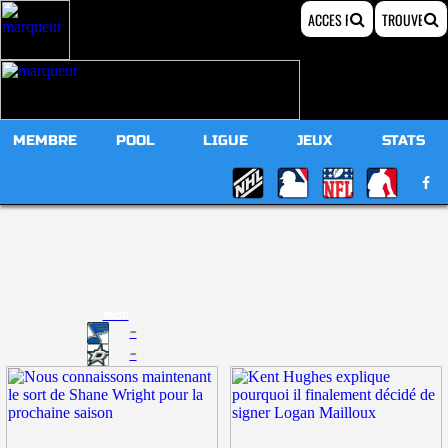
MEMBRE
POOL
LIGUE
JEUX
STATS
19:00
-
-