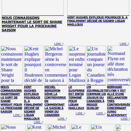
NOUS CONNAISSONS
KENT HUGHES EXPLIQUE POURQUOI IL A
FINALEMENT DÉCIDÉ DE SIGNER LOGAN
MAINTENANT LE SORT DE SHANE
MAILLOUX
WRIGHT POUR LA PROCHAINE
SAISON
LIRE
LIRE
NOUS
KENT
MICHEL
LE
UN
NORMAND
CONNAISSONS
HUGHES
BERGERON
SUSPENSE
JOURNALISTE
FLYNN Y EST
MAINTENANT
EXPLIQUE
SÈME LA
EST ENFIN
COMPARE UN
ALLÉ D'UNE
LE SORT DE
POURQUOI
CONTROVERSE
TERMINÉ
JOUEUR DU
DÉCLARATION
SHANE
IL A
EN
POUR
CANADIEN À
TRÈS
WRIGHT POUR
FINALEMENT
COMMENTANT
LOGAN
REGGIE
CONTROVERSÉE
LA PROCHAINE
DÉCIDÉ DE
LA SAISON À
MAILLOUX
DUNLOP
CONCERNANT
SAISON
SIGNER
VENIR DU
JURAJ
LIRE
LIRE
LIRE
LOGAN
CANADIEN
SLAFKOVSKY
MAILLOUX
LIRE
LIRE
LIRE