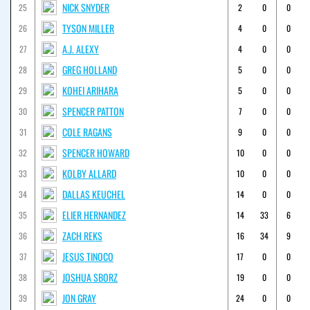
NICK SNYDER
25
2
0
0
TYSON MILLER
26
4
0
0
A.J. ALEXY
27
4
0
0
GREG HOLLAND
28
5
0
0
KOHEI ARIHARA
29
5
0
0
SPENCER PATTON
30
7
0
0
COLE RAGANS
31
9
0
0
SPENCER HOWARD
32
10
0
0
KOLBY ALLARD
33
10
0
0
DALLAS KEUCHEL
34
14
0
0
ELIER HERNANDEZ
35
14
33
6
ZACH REKS
36
16
34
9
JESUS TINOCO
37
17
0
0
JOSHUA SBORZ
38
19
0
0
JON GRAY
39
24
0
0