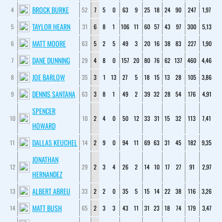
BROCK BURKE
4
52
7
5
0
63
9
25
18
24
90
247
1,97
TAYLOR HEARN
5
31
6
8
1
106
11
60
57
43
97
300
5,13
MATT MOORE
6
63
5
2
5
49
3
20
16
38
83
227
1,90
DANE DUNNING
7
29
4
8
0
157
20
80
76
62
137
460
4,46
JOE BARLOW
8
35
3
1
13
27
5
18
15
13
28
105
3,86
DENNIS SANTANA
9
63
3
8
1
49
2
39
32
28
54
176
4,91
SPENCER
10
10
2
4
0
50
12
33
31
15
32
113
7,41
HOWARD
DALLAS KEUCHEL
11
14
2
9
0
94
11
69
63
31
45
182
9,35
JONATHAN
12
29
2
3
4
26
2
14
10
17
27
91
2,97
HERNANDEZ
ALBERT ABREU
13
33
2
2
0
35
5
15
14
22
38
116
3,26
MATT BUSH
14
65
2
3
3
43
11
31
23
18
74
179
3,47