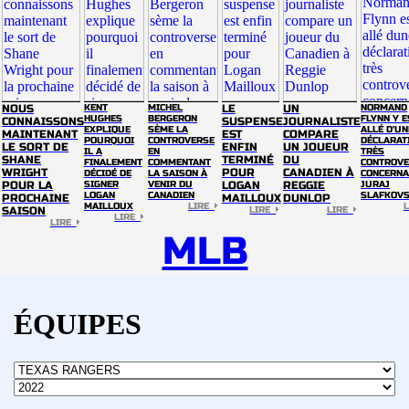
NOUS
KENT
MICHEL
LE
UN
NORMAND
HUGHES
BERGERON
FLYNN Y E
CONNAISSONS
SUSPENSE
JOURNALISTE
EXPLIQUE
SÈME LA
ALLÉ D'UN
MAINTENANT
EST
COMPARE
POURQUOI
CONTROVERSE
DÉCLARAT
LE SORT DE
ENFIN
UN JOUEUR
IL A
EN
TRÈS
SHANE
TERMINÉ
DU
FINALEMENT
COMMENTANT
CONTROVE
WRIGHT
POUR
CANADIEN À
DÉCIDÉ DE
LA SAISON À
CONCERNA
POUR LA
SIGNER
VENIR DU
LOGAN
REGGIE
JURAJ
LOGAN
CANADIEN
SLAFKOV
PROCHAINE
MAILLOUX
DUNLOP
MAILLOUX
LIRE
SAISON
LIRE
LIRE
LIRE
LIRE
MLB
ÉQUIPES