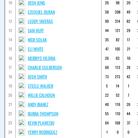
JOSH JUNG
10
26
98
20
EZEQUIEL DURAN
11
58
208
49
LEODY TAVERAS
12
99
314
82
SAM HUFF
13
44
121
29
NICK SOLAK
14
35
82
17
ELI WHITE
15
47
105
21
MEIBRYS VILORIA
16
26
63
10
CHARLIE CULBERSON
17
69
113
28
JOSH SMITH
18
73
213
42
STEELE WALKER
19
5
14
1
WILLIE CALHOUN
20
22
52
7
ANDY IBANEZ
21
40
119
26
BUBBA THOMPSON
22
55
170
44
KEVIN PLAWECKI
23
64
168
37
YERRY RODRIGUEZ
24
1
0
0