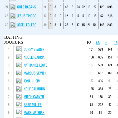
COLE RAGANS
27
9
0
3
0
43
6
24
22
16
27
120
4,95
JESUS TINOCO
28
17
0
0
0
12
2
5
5
10
18
62
2,18
JOSE LECLERC
29
39
0
3
7
33
5
17
15
21
54
143
2,83
BATTING
AB
H
1B
JOUEURS
PJ
COREY SEAGER
1
151
593
144
ADOLIS GARCIA
2
156
605
151
NATHANIEL LOWE
3
157
593
179
MARCUS SEMIEN
4
161
657
163
JONAH HEIM
5
127
406
91
KOLE CALHOUN
6
125
388
75
MITCH GARVER
7
54
188
39
BRAD MILLER
8
81
222
47
MARK MATHIAS
9
30
81
20