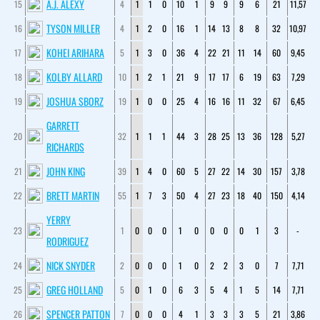
A.J. ALEXY
15
4
1
1
0
10
1
9
9
9
6
21
11,57
TYSON MILLER
16
4
1
2
0
16
1
14
13
8
8
32
10,97
KOHEI ARIHARA
17
5
1
3
0
36
4
22
21
11
14
60
9,45
KOLBY ALLARD
18
10
1
2
1
21
9
17
17
6
19
63
7,29
JOSHUA SBORZ
19
19
1
0
0
25
4
16
16
11
32
67
6,45
GARRETT
20
32
1
1
1
44
3
28
25
13
36
128
5,27
RICHARDS
JOHN KING
21
39
1
4
0
60
5
27
22
14
30
157
3,78
BRETT MARTIN
22
55
1
7
3
50
4
27
23
18
40
150
4,14
YERRY
23
1
0
0
0
1
0
0
0
0
1
3
-
RODRIGUEZ
NICK SNYDER
24
2
0
0
0
1
0
2
2
3
0
7
7,71
GREG HOLLAND
25
5
0
1
0
6
3
5
4
1
5
14
7,71
SPENCER PATTON
26
7
0
0
0
4
1
3
3
3
5
21
3,86