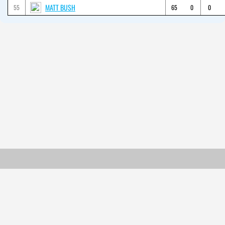
MATT BUSH
55
65
0
0