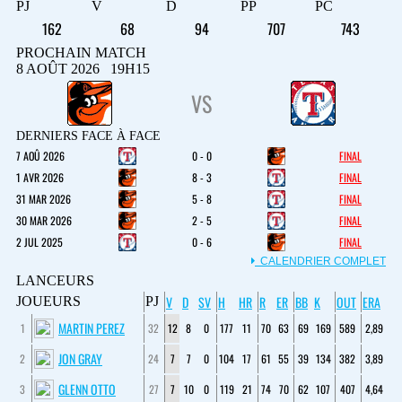
PJ
V
D
PP
PC
162
68
94
707
743
PROCHAIN MATCH
8 AOÛT 2026 19H15
VS
DERNIERS FACE À FACE
7 AOÛ 2026
0 - 0
FINAL
1 AVR 2026
8 - 3
FINAL
31 MAR 2026
5 - 8
FINAL
30 MAR 2026
2 - 5
FINAL
2 JUL 2025
0 - 6
FINAL
CALENDRIER COMPLET
LANCEURS
V
D
SV
H
HR
R
ER
BB
K
OUT
ERA
JOUEURS
PJ
MARTIN PEREZ
1
32
12
8
0
177
11
70
63
69
169
589
2,89
JON GRAY
2
24
7
7
0
104
17
61
55
39
134
382
3,89
GLENN OTTO
3
27
7
10
0
119
21
74
70
62
107
407
4,64