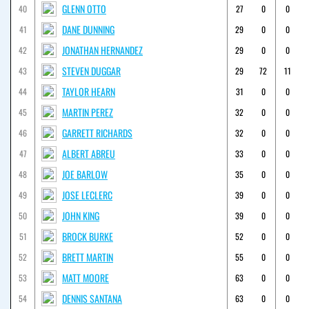
GLENN OTTO
40
27
0
0
DANE DUNNING
41
29
0
0
JONATHAN HERNANDEZ
42
29
0
0
STEVEN DUGGAR
43
29
72
11
TAYLOR HEARN
44
31
0
0
MARTIN PEREZ
45
32
0
0
GARRETT RICHARDS
46
32
0
0
ALBERT ABREU
47
33
0
0
JOE BARLOW
48
35
0
0
JOSE LECLERC
49
39
0
0
JOHN KING
50
39
0
0
BROCK BURKE
51
52
0
0
BRETT MARTIN
52
55
0
0
MATT MOORE
53
63
0
0
DENNIS SANTANA
54
63
0
0