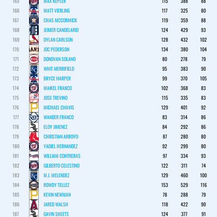
165
MAX KEPLER
115
388
88
166
MATT VIERLING
117
325
80
167
CHAS MCCORMICK
119
359
88
168
JEIMER CANDELARIO
124
429
93
169
DYLAN CARLSON
128
432
102
170
JOC PEDERSON
134
380
104
171
DONOVAN SOLANO
80
278
79
172
WHIT MERRIFIELD
95
383
90
173
BRYCE HARPER
99
370
105
174
MAIKEL FRANCO
102
368
83
175
JOSE TREVINO
115
335
83
176
MICHAEL CHAVIS
129
401
92
177
WANDER FRANCO
83
314
86
178
ELOY JIMENEZ
84
292
86
179
CHRISTIAN ARROYO
87
280
80
180
YADIEL HERNANDEZ
92
299
80
181
WILLIAM CONTRERAS
97
334
93
182
GILBERTO CELESTINO
122
311
74
183
M.J. MELENDEZ
129
460
100
184
ROWDY TELLEZ
153
529
116
185
KEVIN NEWMAN
78
288
79
186
JARED WALSH
118
422
90
187
GAVIN SHEETS
124
377
91