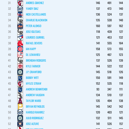
31
ANDRES GIMENEZ
146
491
144
32
YANDY DIAZ
137
473
140
33
NICK CASTELLANOS
136
524
137
34
CHARLIE BLACKMON
135
530
140
35
PETER ALONSO
160
597
162
36
JOSE IGLESIAS
118
439
127
37
LOURDES GURRIEL
121
453
132
38
RAFAEL DEVERS
141
555
164
39
IAN HAPP
158
573
155
40
DJ. LEMAHIEU
125
467
123
41
BRENDAN RODGERS
137
526
139
42
KYLE FARMER
144
522
132
43
J.P. CRAWFORD
145
518
126
44
BOBBY WITT
150
591
149
45
MYLES STRAW
152
535
118
46
ANDREW BENINTENDI
93
347
111
47
ANDREW VAUGHN
134
510
137
48
TAYLOR WARD
135
494
138
49
BRYAN REYNOLDS
145
542
142
50
HAROLD RAMIREZ
120
403
121
51
JULIO RODRIGUEZ
132
511
145
52
JOSE ALTUVE
141
526
157