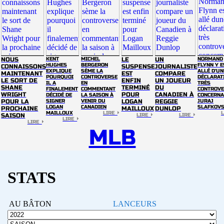
NOUS
KENT
MICHEL
LE
UN
NORMAND
HUGHES
BERGERON
FLYNN Y E
CONNAISSONS
SUSPENSE
JOURNALISTE
EXPLIQUE
SÈME LA
ALLÉ D'UN
MAINTENANT
EST
COMPARE
POURQUOI
CONTROVERSE
DÉCLARAT
LE SORT DE
ENFIN
UN JOUEUR
IL A
EN
TRÈS
SHANE
TERMINÉ
DU
FINALEMENT
COMMENTANT
CONTROVE
WRIGHT
POUR
CANADIEN À
DÉCIDÉ DE
LA SAISON À
CONCERNA
POUR LA
SIGNER
VENIR DU
LOGAN
REGGIE
JURAJ
LOGAN
CANADIEN
SLAFKOV
PROCHAINE
MAILLOUX
DUNLOP
MAILLOUX
LIRE
SAISON
LIRE
LIRE
LIRE
LIRE
MLB
STATS
AU BÂTON
LANCEURS