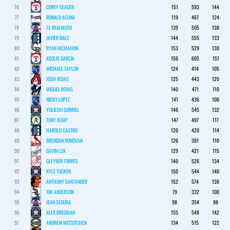
76
COREY SEAGER
151
593
144
77
RONALD ACUNA
119
467
124
78
J.T. REALMUTO
139
505
138
79
JAVIER BAEZ
144
555
133
80
RYAN MCMAHON
153
529
130
81
ADOLIS GARCIA
156
605
151
82
MICHAEL TAYLOR
124
414
105
83
JOSH ROJAS
125
443
120
84
MIGUEL ROJAS
140
471
110
85
NICKY LOPEZ
141
436
100
86
YULIESKI GURRIEL
146
545
132
87
TONY KEMP
147
497
117
88
HAROLD CASTRO
120
420
114
89
BRENDAN DONOVAN
126
391
110
90
GAVIN LUX
129
421
115
91
GLEYBER TORRES
140
526
134
92
KYLE TUCKER
150
544
140
93
ANTHONY SANTANDER
152
574
138
94
TIM ANDERSON
79
332
100
95
JEAN SEGURA
98
354
98
96
ALEX BREGMAN
155
548
142
97
ANDREW MCCUTCHEN
134
515
122