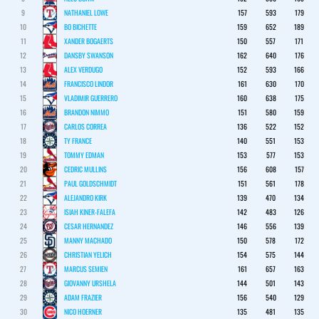
9
NATHANIEL LOWE
157
593
179
10
BO BICHETTE
159
652
189
11
XANDER BOGAERTS
150
557
171
12
DANSBY SWANSON
162
640
176
13
ALEX VERDUGO
152
593
166
14
FRANCISCO LINDOR
161
630
170
15
VLADIMIR GUERRERO
160
638
175
16
BRANDON NIMMO
151
580
159
17
CARLOS CORREA
136
522
152
18
TY FRANCE
140
551
153
19
TOMMY EDMAN
153
577
153
20
CEDRIC MULLINS
156
608
157
21
PAUL GOLDSCHMIDT
151
561
178
22
ALEJANDRO KIRK
139
470
134
23
ISIAH KINER-FALEFA
142
483
126
24
CESAR HERNANDEZ
146
556
139
25
MANNY MACHADO
150
578
172
26
CHRISTIAN YELICH
154
575
144
27
MARCUS SEMIEN
161
657
163
28
GIOVANNY URSHELA
144
501
143
29
ADAM FRAZIER
156
540
129
30
NICO HOERNER
135
481
135