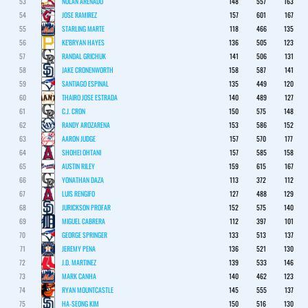
53
NOLAN ARENADO
148
557
163
54
JOSE RAMIREZ
157
601
167
55
STARLING MARTE
118
466
135
56
KE'BRYAN HAYES
136
505
123
57
RANDAL GRICHUK
141
506
131
58
JAKE CRONENWORTH
158
587
141
59
SANTIAGO ESPINAL
135
449
120
60
THAIRO JOSE ESTRADA
140
489
127
61
C.J. CRON
150
575
148
62
RANDY AROZARENA
153
586
152
63
AARON JUDGE
157
570
177
64
SHOHEI OHTANI
157
585
158
65
AUSTIN RILEY
159
615
167
66
YONATHAN DAZA
113
372
112
67
LUIS RENGIFO
127
488
129
68
JURICKSON PROFAR
152
575
140
69
MIGUEL CABRERA
112
397
101
70
GEORGE SPRINGER
133
513
137
71
JEREMY PENA
136
521
130
72
J.D. MARTINEZ
139
533
146
73
MARK CANHA
140
462
123
74
RYAN MOUNTCASTLE
145
555
137
75
HA-SEONG KIM
150
516
130