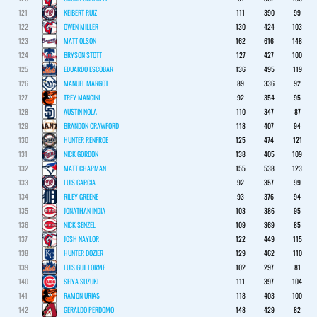
121
KEIBERT RUIZ
111
390
99
122
OWEN MILLER
130
424
103
123
MATT OLSON
162
616
148
124
BRYSON STOTT
127
427
100
125
EDUARDO ESCOBAR
136
495
119
126
MANUEL MARGOT
89
336
92
127
TREY MANCINI
92
354
95
128
AUSTIN NOLA
110
347
87
129
BRANDON CRAWFORD
118
407
94
130
HUNTER RENFROE
125
474
121
131
NICK GORDON
138
405
109
132
MATT CHAPMAN
155
538
123
133
LUIS GARCIA
92
357
99
134
RILEY GREENE
93
376
94
135
JONATHAN INDIA
103
386
95
136
NICK SENZEL
109
369
85
137
JOSH NAYLOR
122
449
115
138
HUNTER DOZIER
129
462
110
139
LUIS GUILLORME
102
297
81
140
SEIYA SUZUKI
111
397
104
141
RAMON URIAS
118
403
100
142
GERALDO PERDOMO
148
429
82