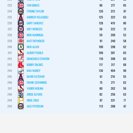
233
YAN GOMES
86
277
65
234
TYRONE TAYLOR
120
373
87
235
ANDREW VELAZQUEZ
125
322
63
236
GARY SANCHEZ
128
419
86
237
JOEY MENESES
56
222
72
238
NICK MADRIGAL
59
209
52
239
MATT REYNOLDS
91
240
58
240
NICK ALLEN
100
298
62
241
ALBERT PUJOLS
109
307
83
242
GIANCARLO STANTON
110
398
83
243
BOBBY DALBEC
117
317
68
244
MAX MUNCY
136
464
90
245
DAVID FLETCHER
61
216
55
246
FRANK SCHWINDEL
75
271
62
247
YADIER MOLINA
80
262
56
248
JORGE ALFARO
82
256
63
249
ONEIL CRUZ
87
331
77
250
JACE PETERSON
113
288
67