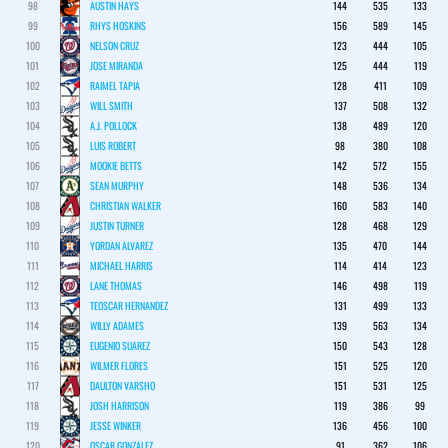
98
AUSTIN HAYS
144
535
133
99
RHYS HOSKINS
156
589
145
100
NELSON CRUZ
123
444
105
101
JOSE MIRANDA
125
444
119
102
RAIMEL TAPIA
128
411
109
103
WILL SMITH
137
508
132
104
A.J. POLLOCK
138
489
120
105
LUIS ROBERT
98
380
108
106
MOOKIE BETTS
142
572
155
107
SEAN MURPHY
148
536
134
108
CHRISTIAN WALKER
160
583
140
109
JUSTIN TURNER
128
468
129
110
YORDAN ALVAREZ
135
470
144
111
MICHAEL HARRIS
114
414
123
112
LANE THOMAS
146
498
119
113
TEOSCAR HERNANDEZ
131
499
133
114
WILLY ADAMES
139
563
134
115
EUGENIO SUAREZ
150
543
128
116
WILMER FLORES
151
525
120
117
DAULTON VARSHO
151
531
125
118
JOSH HARRISON
119
386
99
119
JESSE WINKER
136
456
100
120
OSCAR GONZALEZ
91
362
106