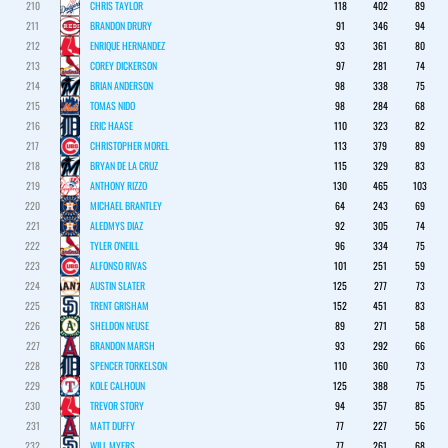
210
CHRIS TAYLOR
118
402
89
211
BRANDON DRURY
91
346
94
212
ENRIQUE HERNANDEZ
93
361
80
213
COREY DICKERSON
97
281
74
214
BRIAN ANDERSON
98
338
75
215
TOMAS NIDO
98
284
68
216
ERIC HAASE
110
323
82
217
CHRISTOPHER MOREL
113
379
89
218
BRYAN DE LA CRUZ
115
329
83
219
ANTHONY RIZZO
130
465
103
220
MICHAEL BRANTLEY
64
243
69
221
ALEDMYS DIAZ
92
305
74
222
TYLER O'NEILL
96
334
75
223
ALFONSO RIVAS
101
251
59
224
AUSTIN SLATER
125
277
73
225
TRENT GRISHAM
152
451
83
226
SHELDON NEUSE
89
271
58
227
BRANDON MARSH
93
292
66
228
SPENCER TORKELSON
110
360
73
229
KOLE CALHOUN
125
388
75
230
TREVOR STORY
94
357
85
231
MATT DUFFY
77
227
56
232
WILL MYERS
77
261
68