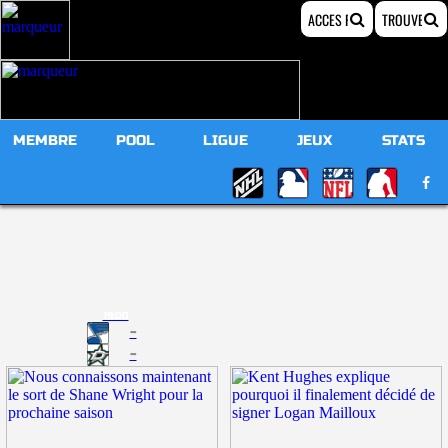
MEMBRE
POOL
LIGUE
JEUX
STATS
19:00
-
-