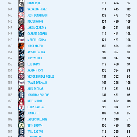
143
CONNOR JOE
111
404
96
144
SALVADOR PEREZ
114
445
112
145
JOSH DONALDSON
132
478
105
146
KOLTEN WONG
134
430
108
147
JAKE MCCARTHY
99
321
91
148
GARRETT COOPER
119
414
108
149
MARCELL OZUNA
124
470
106
150
JORGE MATEO
150
494
109
151
AVISAIL GARCIA
98
357
80
152
JOEY WENDLE
101
347
91
153
LUIS URIAS
119
406
97
154
AARON HICKS
130
384
83
155
VICTOR ENRIQUE ROBLES
131
362
80
156
TRAVIS DARNAUD
107
396
106
157
ALEK THOMAS
113
381
88
158
JONATHAN SCHOOP
131
481
97
159
KETEL MARTE
137
492
118
160
LEODY TAVERAS
99
314
82
161
JON BERTI
102
358
85
162
JACOB STALLINGS
114
346
77
163
SETH BROWN
150
499
115
164
WILLI CASTRO
112
365
88