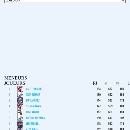
MENEURS
JOUEURS
PJ
AB
CS
1
AMED ROSARIO
153
637
180
2
TREA TURNER
160
652
194
3
LUIS ARRAEZ
144
547
173
4
STEVEN KWAN
147
563
168
5
JOSE ABREU
157
601
183
6
FREDDIE FREEMAN
159
612
197
7
JEFF MCNEIL
148
533
174
8
ALEC BOHM
152
586
163