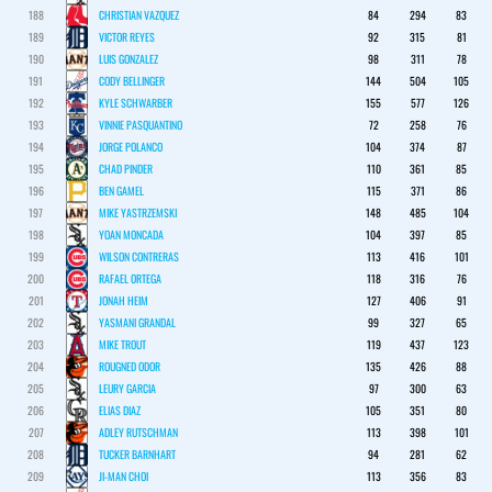
188
CHRISTIAN VAZQUEZ
84
294
83
189
VICTOR REYES
92
315
81
190
LUIS GONZALEZ
98
311
78
191
CODY BELLINGER
144
504
105
192
KYLE SCHWARBER
155
577
126
193
VINNIE PASQUANTINO
72
258
76
194
JORGE POLANCO
104
374
87
195
CHAD PINDER
110
361
85
196
BEN GAMEL
115
371
86
197
MIKE YASTRZEMSKI
148
485
104
198
YOAN MONCADA
104
397
85
199
WILSON CONTRERAS
113
416
101
200
RAFAEL ORTEGA
118
316
76
201
JONAH HEIM
127
406
91
202
YASMANI GRANDAL
99
327
65
203
MIKE TROUT
119
437
123
204
ROUGNED ODOR
135
426
88
205
LEURY GARCIA
97
300
63
206
ELIAS DIAZ
105
351
80
207
ADLEY RUTSCHMAN
113
398
101
208
TUCKER BARNHART
94
281
62
209
JI-MAN CHOI
113
356
83