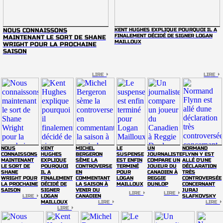
NOUS CONNAISSONS
KENT HUGHES EXPLIQUE POURQUOI IL A
FINALEMENT DÉCIDÉ DE SIGNER LOGAN
MAINTENANT LE SORT DE SHANE
MAILLOUX
WRIGHT POUR LA PROCHAINE
SAISON
LIRE
LIRE
NOUS
KENT
MICHEL
LE
UN
NORMAND
CONNAISSONS
HUGHES
BERGERON
SUSPENSE
JOURNALISTE
FLYNN Y EST
MAINTENANT
EXPLIQUE
SÈME LA
EST ENFIN
COMPARE UN
ALLÉ D'UNE
LE SORT DE
POURQUOI
CONTROVERSE
TERMINÉ
JOUEUR DU
DÉCLARATION
SHANE
IL A
EN
POUR
CANADIEN À
TRÈS
WRIGHT POUR
FINALEMENT
COMMENTANT
LOGAN
REGGIE
CONTROVERSÉE
LA PROCHAINE
DÉCIDÉ DE
LA SAISON À
MAILLOUX
DUNLOP
CONCERNANT
SAISON
SIGNER
VENIR DU
JURAJ
LIRE
LIRE
LIRE
LOGAN
CANADIEN
SLAFKOVSKY
MAILLOUX
LIRE
LIRE
LIRE