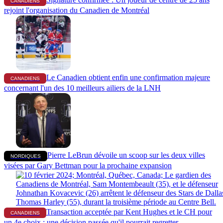
CANADIENS
rejoint l'organisation du Canadien de Montréal
Le Canadien obtient enfin une confirmation majeure
CANADIENS
concernant l'un des 10 meilleurs ailiers de la LNH
Pierre LeBrun dévoile un scoop sur les deux villes
NORDIQUES
visées par Gary Bettman pour la prochaine expansion
Transaction acceptée par Kent Hughes et le CH pour
CANADIENS
un 4e choix : une décision passée qu'il pourrait regretter