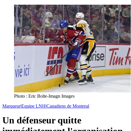
Photo : Eric Bolte-Imagn Images
Marqueur
|
Equipe LNH
|
Canadiens de Montreal
Un défenseur quitte