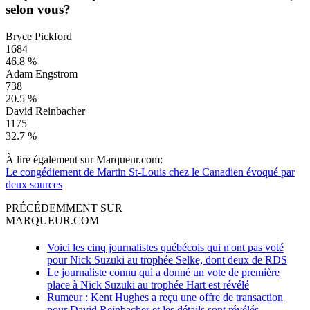
selon vous?
Bryce Pickford
1684
46.8 %
Adam Engstrom
738
20.5 %
David Reinbacher
1175
32.7 %
À lire également sur Marqueur.com:
Le congédiement de Martin St-Louis chez le Canadien évoqué par
deux sources
PRÉCÉDEMMENT SUR
MARQUEUR.COM
Voici les cinq journalistes québécois qui n'ont pas voté
pour Nick Suzuki au trophée Selke, dont deux de RDS
Le journaliste connu qui a donné un vote de première
place à Nick Suzuki au trophée Hart est révélé
Rumeur : Kent Hughes a reçu une offre de transaction
pour David Reinbacher et les détails sont révélés