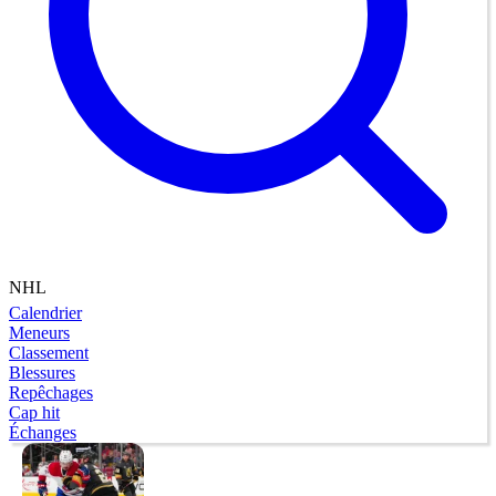
NHL
Calendrier
Meneurs
Classement
Blessures
Repêchages
Cap hit
Échanges