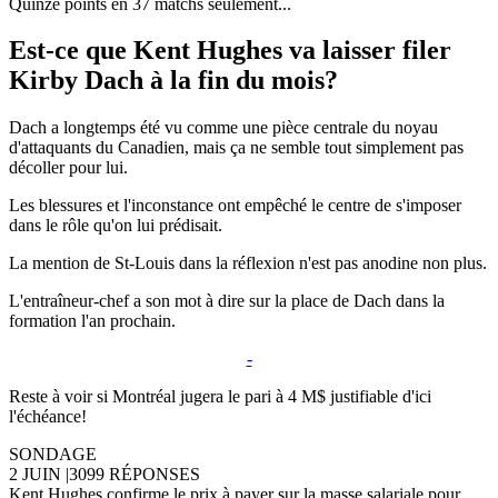
Quinze points en 37 matchs seulement...
Est-ce que Kent Hughes va laisser filer
Kirby Dach à la fin du mois?
Dach a longtemps été vu comme une pièce centrale du noyau
d'attaquants du Canadien, mais ça ne semble tout simplement pas
décoller pour lui.
Les blessures et l'inconstance ont empêché le centre de s'imposer
dans le rôle qu'on lui prédisait.
La mention de St-Louis dans la réflexion n'est pas anodine non plus.
L'entraîneur-chef a son mot à dire sur la place de Dach dans la
formation l'an prochain.
-
Reste à voir si Montréal jugera le pari à 4 M$ justifiable d'ici
l'échéance!
SONDAGE
2 JUIN
|
3099 RÉPONSES
Kent Hughes confirme le prix à payer sur la masse salariale pour