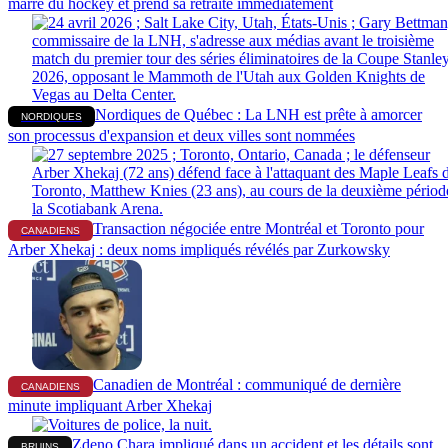
marre du hockey et prend sa retraite immédiatement
Nordiques de Québec : La LNH est prête à amorcer
NORDIQUES
son processus d'expansion et deux villes sont nommées
Transaction négociée entre Montréal et Toronto pour
CANADIENS
Arber Xhekaj : deux noms impliqués révélés par Zurkowsky
Canadien de Montréal : communiqué de dernière
CANADIENS
minute impliquant Arber Xhekaj
Zdeno Chara impliqué dans un accident et les détails sont
BRUINS