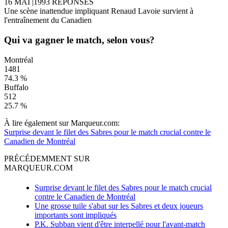
16 MAI
|
1993 RÉPONSES
Une scène inattendue impliquant Renaud Lavoie survient à
l'entraînement du Canadien
Qui va gagner le match, selon vous?
Montréal
1481
74.3 %
Buffalo
512
25.7 %
À lire également sur Marqueur.com:
Surprise devant le filet des Sabres pour le match crucial contre le
Canadien de Montréal
PRÉCÉDEMMENT SUR
MARQUEUR.COM
Surprise devant le filet des Sabres pour le match crucial
contre le Canadien de Montréal
Une grosse tuile s'abat sur les Sabres et deux joueurs
importants sont impliqués
P.K. Subban vient d'être interpellé pour l'avant-match