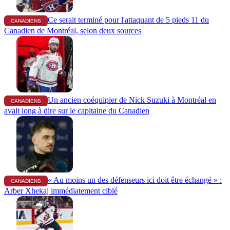
Ce serait terminé pour l'attaquant de 5 pieds 11 du
CANADIENS
Canadien de Montréal, selon deux sources
Un ancien coéquipier de Nick Suzuki à Montréal en
CANADIENS
avait long à dire sur le capitaine du Canadien
« Au moins un des défenseurs ici doit être échangé » :
CANADIENS
Arber Xhekaj immédiatement ciblé