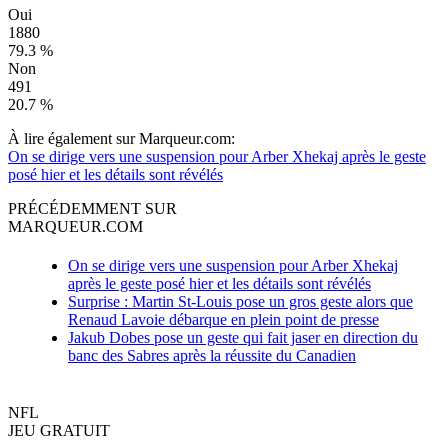
Oui
1880
79.3 %
Non
491
20.7 %
À lire également sur Marqueur.com:
On se dirige vers une suspension pour Arber Xhekaj après le geste
posé hier et les détails sont révélés
PRÉCÉDEMMENT SUR
MARQUEUR.COM
On se dirige vers une suspension pour Arber Xhekaj
après le geste posé hier et les détails sont révélés
Surprise : Martin St-Louis pose un gros geste alors que
Renaud Lavoie débarque en plein point de presse
Jakub Dobes pose un geste qui fait jaser en direction du
banc des Sabres après la réussite du Canadien
NFL
JEU GRATUIT