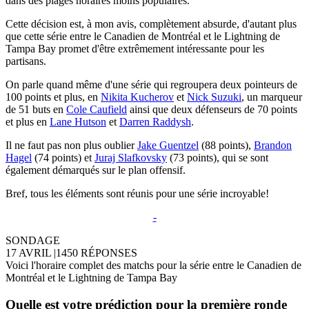
dans des plages horaires moins populaires.
Cette décision est, à mon avis, complètement absurde, d'autant plus
que cette série entre le Canadien de Montréal et le Lightning de
Tampa Bay promet d'être extrêmement intéressante pour les
partisans.
On parle quand même d'une série qui regroupera deux pointeurs de
100 points et plus, en
Nikita Kucherov
et
Nick Suzuki
, un marqueur
de 51 buts en
Cole Caufield
ainsi que deux défenseurs de 70 points
et plus en
Lane Hutson
et
Darren Raddysh
.
Il ne faut pas non plus oublier
Jake Guentzel
(88 points),
Brandon
Hagel
(74 points) et
Juraj Slafkovsky
(73 points), qui se sont
également démarqués sur le plan offensif.
Bref, tous les éléments sont réunis pour une série incroyable!
-
SONDAGE
17 AVRIL
|
1450 RÉPONSES
Voici l'horaire complet des matchs pour la série entre le Canadien de
Montréal et le Lightning de Tampa Bay
Quelle est votre prédiction pour la première ronde