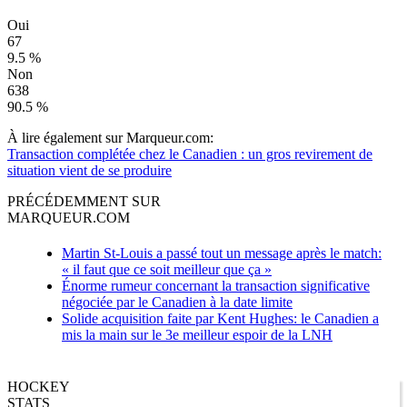
Oui
67
9.5 %
Non
638
90.5 %
À lire également sur Marqueur.com:
Transaction complétée chez le Canadien : un gros revirement de
situation vient de se produire
PRÉCÉDEMMENT SUR
MARQUEUR.COM
Martin St-Louis a passé tout un message après le match:
« il faut que ce soit meilleur que ça »
Énorme rumeur concernant la transaction significative
négociée par le Canadien à la date limite
Solide acquisition faite par Kent Hughes: le Canadien a
mis la main sur le 3e meilleur espoir de la LNH
HOCKEY
STATS