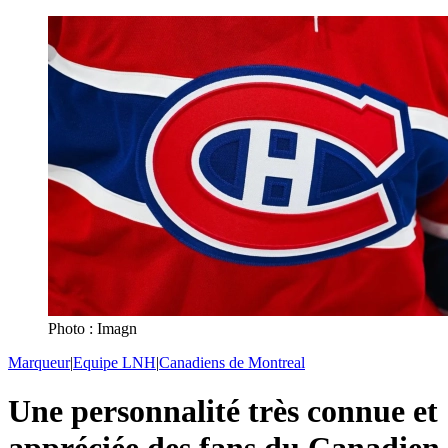
Photo : Imagn
Marqueur
|
Equipe LNH
|
Canadiens de Montreal
Une personnalité très connue et