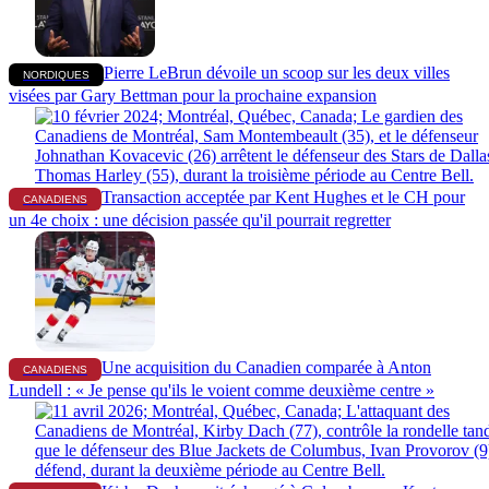
Pierre LeBrun dévoile un scoop sur les deux villes
NORDIQUES
visées par Gary Bettman pour la prochaine expansion
Transaction acceptée par Kent Hughes et le CH pour
CANADIENS
un 4e choix : une décision passée qu'il pourrait regretter
Une acquisition du Canadien comparée à Anton
CANADIENS
Lundell : « Je pense qu'ils le voient comme deuxième centre »