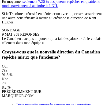
En moyenne,
seulement 7,26 % des joueurs repêchés en quatrième
ronde parviennent à atteindre la LNH.
Si le Tricolore a réussi à en dénicher un avec lui, ce sera assurément
une autre belle réussite à mettre au crédit de la direction de Kent
Hughes.
SONDAGE
9 MAI
|
858 RÉPONSES
Le Canadien a acquis un joueur qui a fait des jaloux: « Je le voulais
tellement dans mon équipe »
Croyez-vous que la nouvelle direction du Canadien
repêche mieux que l'ancienne?
Oui
788
91.8 %
Non
70
8.2 %
PRÉCÉDEMMENT SUR
MARQUEUR.COM
Triste nouvelle annoncée concernant un journaliste