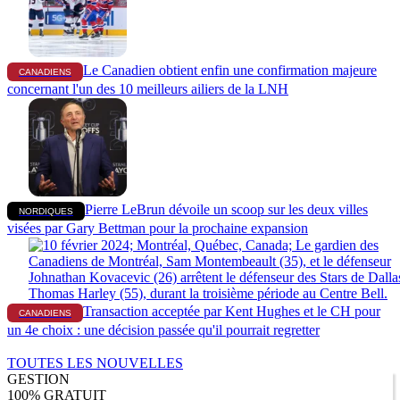
Le Canadien obtient enfin une confirmation majeure
CANADIENS
concernant l'un des 10 meilleurs ailiers de la LNH
Pierre LeBrun dévoile un scoop sur les deux villes
NORDIQUES
visées par Gary Bettman pour la prochaine expansion
Transaction acceptée par Kent Hughes et le CH pour
CANADIENS
un 4e choix : une décision passée qu'il pourrait regretter
TOUTES LES NOUVELLES
GESTION
100% GRATUIT