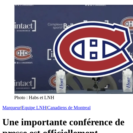
Photo : Habs et LNH
Marqueur
|
Equipe LNH
|
Canadiens de Montreal
Une importante conférence de