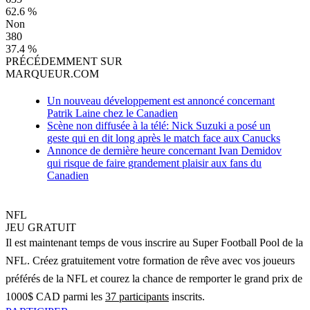
62.6 %
Non
380
37.4 %
PRÉCÉDEMMENT SUR
MARQUEUR.COM
Un nouveau développement est annoncé concernant
Patrik Laine chez le Canadien
Scène non diffusée à la télé: Nick Suzuki a posé un
geste qui en dit long après le match face aux Canucks
Annonce de dernière heure concernant Ivan Demidov
qui risque de faire grandement plaisir aux fans du
Canadien
NFL
JEU GRATUIT
Il est maintenant temps de vous inscrire au Super Football Pool de la
NFL. Créez gratuitement votre formation de rêve avec vos joueurs
préférés de la NFL et courez la chance de remporter le grand prix de
1000$ CAD parmi les
37 participants
inscrits.