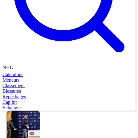
NHL
Calendrier
Meneurs
Classement
Blessures
Repêchages
Cap hit
Échanges