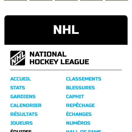
NHL
NATIONAL
HOCKEY LEAGUE
ACCUEIL
CLASSEMENTS
STATS
BLESSURES
GARDIENS
CAPHIT
CALENDRIER
REPÊCHAGE
RÉSULTATS
ÉCHANGES
JOUEURS
NUMÉROS
ÉQUIPES
HALL OF FAME