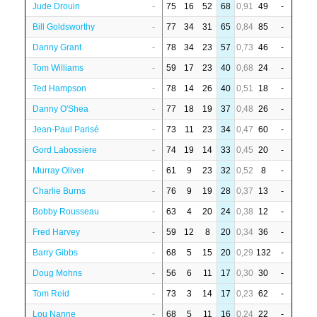
Jude Drouin
-
75
16
52
68
0,91
49
-
Bill Goldsworthy
-
77
34
31
65
0,84
85
-
Danny Grant
-
78
34
23
57
0,73
46
-
Tom Williams
-
59
17
23
40
0,68
24
-
Ted Hampson
-
78
14
26
40
0,51
18
-
Danny O'Shea
-
77
18
19
37
0,48
26
-
Jean-Paul Parisé
-
73
11
23
34
0,47
60
-
Gord Labossiere
-
74
19
14
33
0,45
20
-
Murray Oliver
-
61
9
23
32
0,52
8
-
Charlie Burns
-
76
9
19
28
0,37
13
-
Bobby Rousseau
-
63
4
20
24
0,38
12
-
Fred Harvey
-
59
12
8
20
0,34
36
-
Barry Gibbs
-
68
5
15
20
0,29
132
-
Doug Mohns
-
56
6
11
17
0,30
30
-
Tom Reid
-
73
3
14
17
0,23
62
-
Lou Nanne
-
68
5
11
16
0,24
22
-