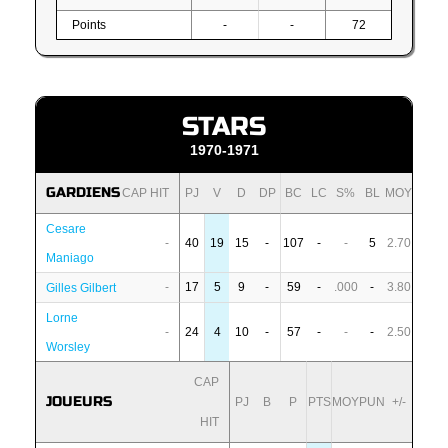
Points
-
-
72
STARS
1970-1971
GARDIENS
CAP HIT
PJ
V
D
DP
BC
LC
S%
BL
MOY
Cesare
-
40
19
15
-
107
-
-
5
2.70
Maniago
-
17
5
9
-
59
-
.000
-
3.80
Gilles Gilbert
Lorne
-
24
4
10
-
57
-
-
-
2.50
Worsley
CAP
JOUEURS
PJ
B
P
PTS
MOY
PUN
+/-
HIT