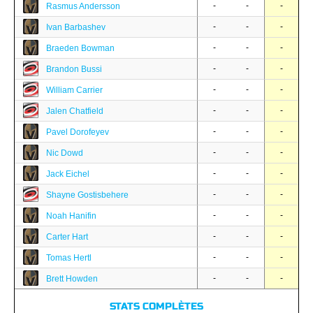
-
-
-
Rasmus Andersson
-
-
-
Ivan Barbashev
-
-
-
Braeden Bowman
-
-
-
Brandon Bussi
-
-
-
William Carrier
-
-
-
Jalen Chatfield
-
-
-
Pavel Dorofeyev
-
-
-
Nic Dowd
-
-
-
Jack Eichel
-
-
-
Shayne Gostisbehere
-
-
-
Noah Hanifin
-
-
-
Carter Hart
-
-
-
Tomas Hertl
-
-
-
Brett Howden
STATS COMPLÈTES