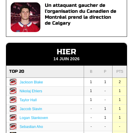
Un attaquant gaucher de
l'organisation du Canadien de
Montréal prend la direction
de Calgary
HIER
14 JUIN 2026
TOP 20
B
P
PTS
1
1
2
Jackson Blake
1
-
1
Nikolaj Ehlers
1
-
1
Taylor Hall
-
1
1
Jaccob Slavin
-
1
1
Logan Stankoven
-
-
-
Sebastian Aho