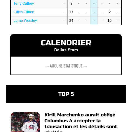
Terry Caffery
-
8
-
-
-
-
-
-
Gilles Gilbert
-
17
-
-
-
-
2
-
Lorne Worsley
-
24
-
-
-
-
10
-
CALENDRIER
Dallas Stars
--- AUCUNE STATISTIQUE ---
TOP 5
Kirill Marchenko aurait obligé
Columbus à accepter la
transaction et les détails sont