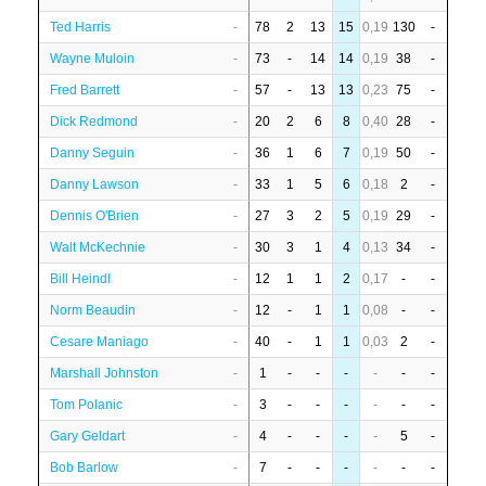
Ted Harris
-
78
2
13
15
0,19
130
-
Wayne Muloin
-
73
-
14
14
0,19
38
-
Fred Barrett
-
57
-
13
13
0,23
75
-
Dick Redmond
-
20
2
6
8
0,40
28
-
Danny Seguin
-
36
1
6
7
0,19
50
-
Danny Lawson
-
33
1
5
6
0,18
2
-
Dennis O'Brien
-
27
3
2
5
0,19
29
-
Walt McKechnie
-
30
3
1
4
0,13
34
-
Bill Heindl
-
12
1
1
2
0,17
-
-
Norm Beaudin
-
12
-
1
1
0,08
-
-
Cesare Maniago
-
40
-
1
1
0,03
2
-
Marshall Johnston
-
1
-
-
-
-
-
-
Tom Polanic
-
3
-
-
-
-
-
-
Gary Geldart
-
4
-
-
-
-
5
-
Bob Barlow
-
7
-
-
-
-
-
-