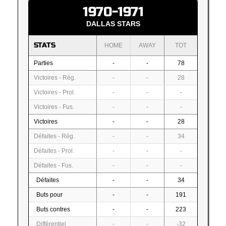
1970-1971
DALLAS STARS
STATS
HOME
AWAY
TOT
Parties
-
-
78
Victoires - Rég.
-
-
28
Victoires - Prol.
-
-
-
Victoires - Fus.
-
-
-
Victoires
-
-
28
Défaites - Rég.
-
-
34
Défaites - Prol.
-
-
-
Défaites - Fus.
-
-
-
Défaites
-
-
34
Buts pour
-
-
191
Buts contres
-
-
223
Différentiel
-
-
-32