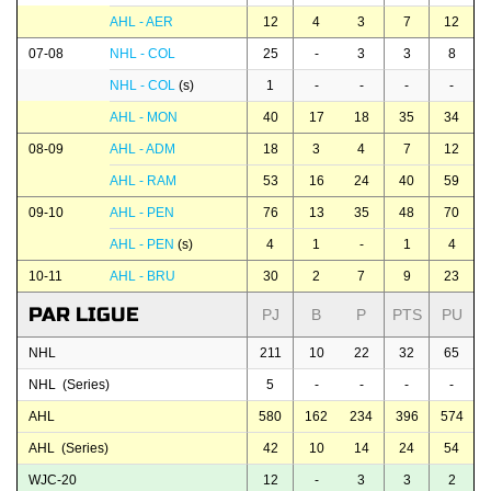
AHL - AER
12
4
3
7
12
07-08
NHL - COL
25
-
3
3
8
NHL - COL
(s)
1
-
-
-
-
AHL - MON
40
17
18
35
34
08-09
AHL - ADM
18
3
4
7
12
AHL - RAM
53
16
24
40
59
09-10
AHL - PEN
76
13
35
48
70
AHL - PEN
(s)
4
1
-
1
4
10-11
AHL - BRU
30
2
7
9
23
PAR LIGUE
PJ
B
P
PTS
PU
NHL
211
10
22
32
65
NHL (Series)
5
-
-
-
-
AHL
580
162
234
396
574
AHL (Series)
42
10
14
24
54
WJC-20
12
-
3
3
2