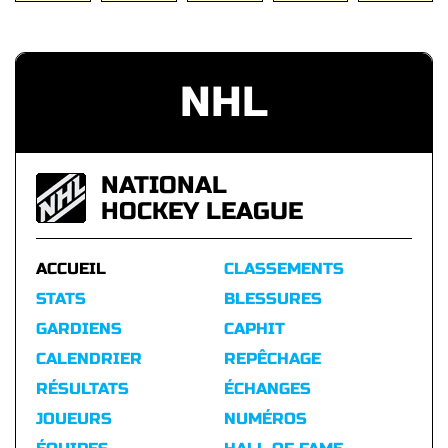
NHL
NATIONAL
HOCKEY LEAGUE
ACCUEIL
CLASSEMENTS
STATS
BLESSURES
GARDIENS
CAPHIT
CALENDRIER
REPÊCHAGE
RÉSULTATS
ÉCHANGES
JOUEURS
NUMÉROS