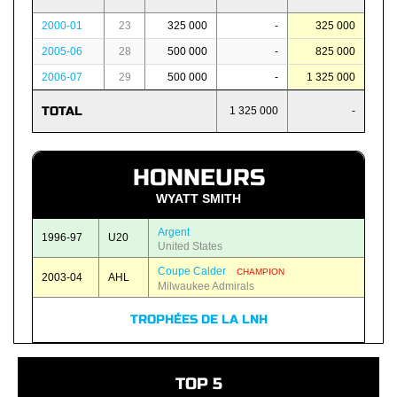
2000-01
23
325 000
-
325 000
2005-06
28
500 000
-
825 000
2006-07
29
500 000
-
1 325 000
TOTAL
1 325 000
-
HONNEURS
WYATT SMITH
Argent
1996-97
U20
United States
Coupe Calder
CHAMPION
2003-04
AHL
Milwaukee Admirals
TROPHÉES DE LA LNH
TOP 5