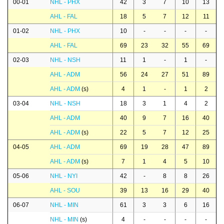
00-01
NHL - PHX
42
3
7
10
13
AHL - FAL
18
5
7
12
11
01-02
NHL - PHX
10
-
-
-
-
AHL - FAL
69
23
32
55
69
02-03
NHL - NSH
11
1
-
1
-
AHL - ADM
56
24
27
51
89
AHL - ADM
(s)
4
1
-
1
2
03-04
NHL - NSH
18
3
1
4
2
AHL - ADM
40
9
7
16
40
AHL - ADM
(s)
22
5
7
12
25
04-05
AHL - ADM
69
19
28
47
89
AHL - ADM
(s)
7
1
4
5
10
05-06
NHL - NYI
42
-
8
8
26
AHL - SOU
39
13
16
29
40
06-07
NHL - MIN
61
3
3
6
16
NHL - MIN
(s)
4
-
-
-
-