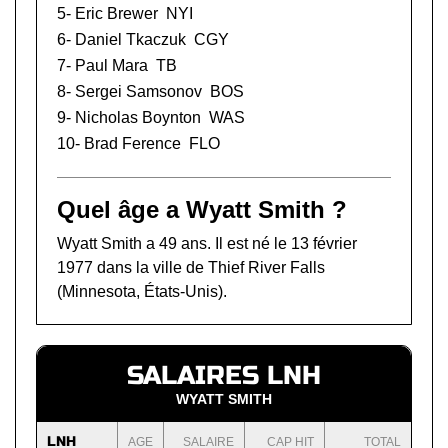
5-
Eric Brewer
NYI
6-
Daniel Tkaczuk
CGY
7-
Paul Mara
TB
8-
Sergei Samsonov
BOS
9-
Nicholas Boynton
WAS
10-
Brad Ference
FLO
Quel âge a Wyatt Smith ?
Wyatt Smith a 49 ans. Il est né le 13 février
1977 dans la ville de Thief River Falls
(Minnesota, États-Unis).
SALAIRES LNH
WYATT SMITH
LNH
AGE
SALAIRE
CAP HIT
TOTAL