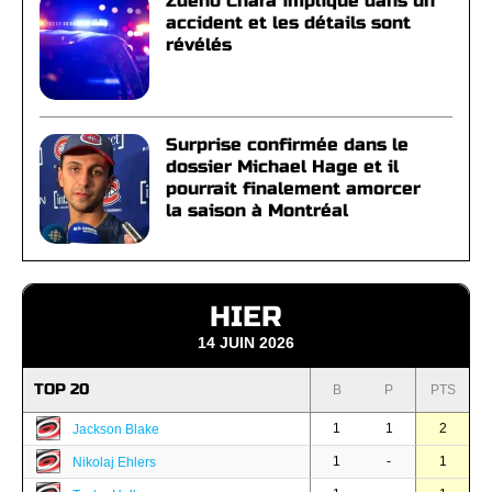
Zdeno Chara impliqué dans un
accident et les détails sont
révélés
Surprise confirmée dans le
dossier Michael Hage et il
pourrait finalement amorcer
la saison à Montréal
HIER
14 JUIN 2026
TOP 20
B
P
PTS
1
1
2
Jackson Blake
1
-
1
Nikolaj Ehlers