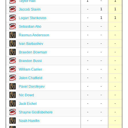
1
-
1
Taylor Hall
-
1
1
Jaccob Slavin
-
1
1
Logan Stankoven
-
-
-
Sebastian Aho
-
-
-
Rasmus Andersson
-
-
-
Ivan Barbashev
-
-
-
Braeden Bowman
-
-
-
Brandon Bussi
-
-
-
William Carrier
-
-
-
Jalen Chatfield
-
-
-
Pavel Dorofeyev
-
-
-
Nic Dowd
-
-
-
Jack Eichel
-
-
-
Shayne Gostisbehere
-
-
-
Noah Hanifin