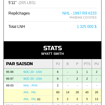
5'11"
(205 LBS)
Repêchages
NHL - 1997 R9 #233
PHOENIX COYOTES
Total LNH
1 325 000 $
STATS
WYATT SMITH
PAR SAISON
PJ
B
P
PTS
PU
95-96
WJC-20 - USA
6
-
1
1
2
96-97
WJC-20 - USA
6
-
2
2
-
99-00
NHL - PHX
2
-
-
-
-
AHL - FAL
60
14
26
40
26
AHL - FAL
(s)
5
2
3
5
13