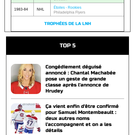
Étoiles - Rookies
1983-84
NHL
Philadelphia Flyers
TROPHÉES DE LA LNH
TOP 5
Congédiement déguisé
annoncé : Chantal Machabée
pose un geste de grande
classe après l'annonce de
Hrudey
Ça vient enfin d'être confirmé
pour Samuel Montembeault :
deux autres noms
l'accompagnent et on a les
détails