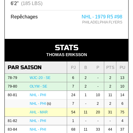
6'2"
(185 LBS)
Repêchages
NHL - 1979 R5 #98
PHILADELPHIA FLYERS
STATS
THOMAS ERIKSSON
PAR SAISON
PJ
B
P
PTS
PU
78-79
WJC-20 - SE
6
2
-
2
13
79-80
OLYM - SE
7
2
-
2
10
80-81
NHL - PHI
24
1
10
11
14
NHL - PHI
(s)
7
-
2
2
6
AHL - MAR
54
11
20
31
75
81-82
NHL - PHI
1
-
-
-
4
83-84
NHL - PHI
68
11
33
44
37