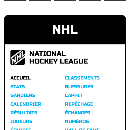
NHL
NATIONAL
HOCKEY LEAGUE
ACCUEIL
CLASSEMENTS
STATS
BLESSURES
GARDIENS
CAPHIT
CALENDRIER
REPÊCHAGE
RÉSULTATS
ÉCHANGES
JOUEURS
NUMÉROS