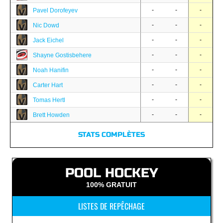
-
-
-
Pavel Dorofeyev
-
-
-
Nic Dowd
-
-
-
Jack Eichel
-
-
-
Shayne Gostisbehere
-
-
-
Noah Hanifin
-
-
-
Carter Hart
-
-
-
Tomas Hertl
-
-
-
Brett Howden
STATS COMPLÈTES
POOL HOCKEY
100% GRATUIT
LISTES DE REPÊCHAGE