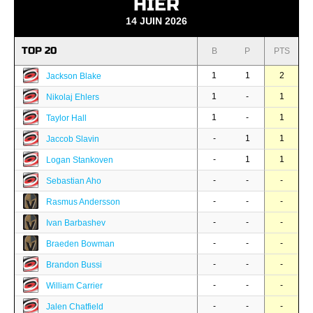
HIER
14 JUIN 2026
TOP 20
B
P
PTS
1
1
2
Jackson Blake
1
-
1
Nikolaj Ehlers
1
-
1
Taylor Hall
-
1
1
Jaccob Slavin
-
1
1
Logan Stankoven
-
-
-
Sebastian Aho
-
-
-
Rasmus Andersson
-
-
-
Ivan Barbashev
-
-
-
Braeden Bowman
-
-
-
Brandon Bussi
-
-
-
William Carrier
-
-
-
Jalen Chatfield