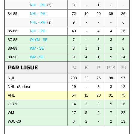
NHL - PHI
(s)
3
-
1
1
-
84-85
NHL - PHI
72
10
29
39
26
NHL - PHI
(s)
9
-
-
-
6
85-86
NHL - PHI
43
-
4
4
16
87-88
OLYM - SE
7
-
3
3
6
88-89
WM - SE
8
1
1
2
8
89-90
WM - SE
9
4
1
5
14
PAR LIGUE
PJ
B
P
PTS
PU
NHL
208
22
76
98
97
NHL (Series)
19
-
3
3
12
AHL
54
11
20
31
75
OLYM
14
2
3
5
16
WM
17
5
2
7
22
WJC-20
6
2
-
2
13