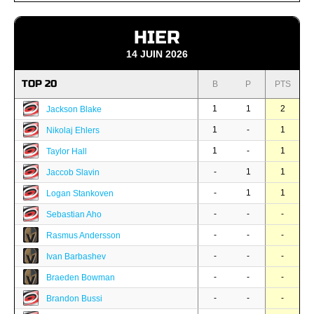
HIER
14 JUIN 2026
TOP 20
B
P
PTS
1
1
2
Jackson Blake
1
-
1
Nikolaj Ehlers
1
-
1
Taylor Hall
-
1
1
Jaccob Slavin
-
1
1
Logan Stankoven
-
-
-
Sebastian Aho
-
-
-
Rasmus Andersson
-
-
-
Ivan Barbashev
-
-
-
Braeden Bowman
-
-
-
Brandon Bussi