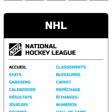
NHL
NATIONAL
HOCKEY LEAGUE
ACCUEIL
CLASSEMENTS
STATS
BLESSURES
GARDIENS
CAPHIT
CALENDRIER
REPÊCHAGE
RÉSULTATS
ÉCHANGES
JOUEURS
NUMÉROS