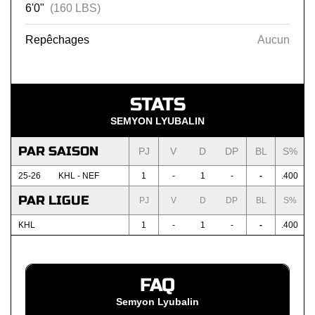
6'0"
(160 LBS)
Repêchages
Aucun
STATS
SEMYON LYUBALIN
PAR SAISON
PJ
V
D
DP
BL
S%
25-26
KHL - NEF
1
-
1
-
-
.400
PAR LIGUE
PJ
V
D
DP
BL
S%
KHL
1
-
1
-
-
.400
FAQ
Semyon Lyubalin