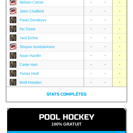
-
-
-
William Carrier
-
-
-
Jalen Chatfield
-
-
-
Pavel Dorofeyev
-
-
-
Nic Dowd
-
-
-
Jack Eichel
-
-
-
Shayne Gostisbehere
-
-
-
Noah Hanifin
-
-
-
Carter Hart
-
-
-
Tomas Hertl
-
-
-
Brett Howden
STATS COMPLÈTES
POOL HOCKEY
100% GRATUIT